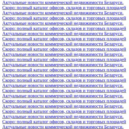
Актуальные новости коммерческой недвижимости Беларуси.
Скоро: полный каталог офисов, складов и торговых площадей
Актуальные новости коммерческой недвижимости Беларуси.
Скоро: полный каталог офисов, складов и торговых площадей
Актуальные новости коммерческой недвижимости Беларуси.
Скоро: полный каталог офисов, складов и торговых площадей
Актуальные новости коммерческой недвижимости Беларуси.
Скоро: полный каталог офисов, складов и торговых площадей
Актуальные новости коммерческой недвижимости Беларуси.
Скоро: полный каталог офисов, складов и торговых площадей
Актуальные новости коммерческой недвижимости Беларуси.
Скоро: полный каталог офисов, складов и торговых площадей
Актуальные новости коммерческой недвижимости Беларуси.
Скоро: полный каталог офисов, складов и торговых площадей
Актуальные новости коммерческой недвижимости Беларуси.
Скоро: полный каталог офисов, складов и торговых площадей
Актуальные новости коммерческой недвижимости Беларуси.
Скоро: полный каталог офисов, складов и торговых площадей
Актуальные новости коммерческой недвижимости Беларуси.
Скоро: полный каталог офисов, складов и торговых площадей
Актуальные новости коммерческой недвижимости Беларуси.
Скоро: полный каталог офисов, складов и торговых площадей
Актуальные новости коммерческой недвижимости Беларуси.
Скоро: полный каталог офисов, складов и торговых площадей
Актуальные новости коммерческой недвижимости Беларуси.