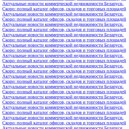
Актуальные новости коммерческой недвижимости Беларуси.
Скоро: полный каталог офисов, складов и торговых площадей
Актуальные новости коммерческой недвижимости Беларуси.
Скоро: полный каталог офисов, складов и торговых площадей
Актуальные новости коммерческой недвижимости Беларуси.
Скоро: полный каталог офисов, складов и торговых площадей
Актуальные новости коммерческой недвижимости Беларуси.
Скоро: полный каталог офисов, складов и торговых площадей
Актуальные новости коммерческой недвижимости Беларуси.
Скоро: полный каталог офисов, складов и торговых площадей
Актуальные новости коммерческой недвижимости Беларуси.
Скоро: полный каталог офисов, складов и торговых площадей
Актуальные новости коммерческой недвижимости Беларуси.
Скоро: полный каталог офисов, складов и торговых площадей
Актуальные новости коммерческой недвижимости Беларуси.
Скоро: полный каталог офисов, складов и торговых площадей
Актуальные новости коммерческой недвижимости Беларуси.
Скоро: полный каталог офисов, складов и торговых площадей
Актуальные новости коммерческой недвижимости Беларуси.
Скоро: полный каталог офисов, складов и торговых площадей
Актуальные новости коммерческой недвижимости Беларуси.
Скоро: полный каталог офисов, складов и торговых площадей
Актуальные новости коммерческой недвижимости Беларуси.
Скоро: полный каталог офисов, складов и торговых площадей
Актуальные новости коммерческой недвижимости Беларуси.