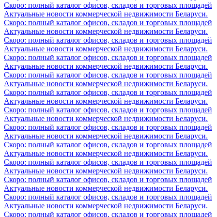
Скоро: полный каталог офисов, складов и торговых площадей
Актуальные новости коммерческой недвижимости Беларуси.
Скоро: полный каталог офисов, складов и торговых площадей
Актуальные новости коммерческой недвижимости Беларуси.
Скоро: полный каталог офисов, складов и торговых площадей
Актуальные новости коммерческой недвижимости Беларуси.
Скоро: полный каталог офисов, складов и торговых площадей
Актуальные новости коммерческой недвижимости Беларуси.
Скоро: полный каталог офисов, складов и торговых площадей
Актуальные новости коммерческой недвижимости Беларуси.
Скоро: полный каталог офисов, складов и торговых площадей
Актуальные новости коммерческой недвижимости Беларуси.
Скоро: полный каталог офисов, складов и торговых площадей
Актуальные новости коммерческой недвижимости Беларуси.
Скоро: полный каталог офисов, складов и торговых площадей
Актуальные новости коммерческой недвижимости Беларуси.
Скоро: полный каталог офисов, складов и торговых площадей
Актуальные новости коммерческой недвижимости Беларуси.
Скоро: полный каталог офисов, складов и торговых площадей
Актуальные новости коммерческой недвижимости Беларуси.
Скоро: полный каталог офисов, складов и торговых площадей
Актуальные новости коммерческой недвижимости Беларуси.
Скоро: полный каталог офисов, складов и торговых площадей
Актуальные новости коммерческой недвижимости Беларуси.
Скоро: полный каталог офисов, складов и торговых площадей