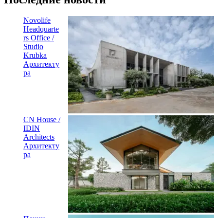
Novolife
Headquarte
rs Office /
Studio
Krubka
Архитекту
ра
CN House /
IDIN
Architects
Архитекту
ра