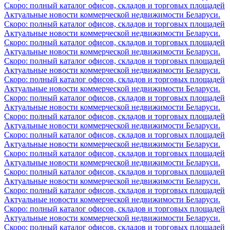
Скоро: полный каталог офисов, складов и торговых площадей
Актуальные новости коммерческой недвижимости Беларуси.
Скоро: полный каталог офисов, складов и торговых площадей
Актуальные новости коммерческой недвижимости Беларуси.
Скоро: полный каталог офисов, складов и торговых площадей
Актуальные новости коммерческой недвижимости Беларуси.
Скоро: полный каталог офисов, складов и торговых площадей
Актуальные новости коммерческой недвижимости Беларуси.
Скоро: полный каталог офисов, складов и торговых площадей
Актуальные новости коммерческой недвижимости Беларуси.
Скоро: полный каталог офисов, складов и торговых площадей
Актуальные новости коммерческой недвижимости Беларуси.
Скоро: полный каталог офисов, складов и торговых площадей
Актуальные новости коммерческой недвижимости Беларуси.
Скоро: полный каталог офисов, складов и торговых площадей
Актуальные новости коммерческой недвижимости Беларуси.
Скоро: полный каталог офисов, складов и торговых площадей
Актуальные новости коммерческой недвижимости Беларуси.
Скоро: полный каталог офисов, складов и торговых площадей
Актуальные новости коммерческой недвижимости Беларуси.
Скоро: полный каталог офисов, складов и торговых площадей
Актуальные новости коммерческой недвижимости Беларуси.
Скоро: полный каталог офисов, складов и торговых площадей
Актуальные новости коммерческой недвижимости Беларуси.
Скоро: полный каталог офисов, складов и торговых площадей