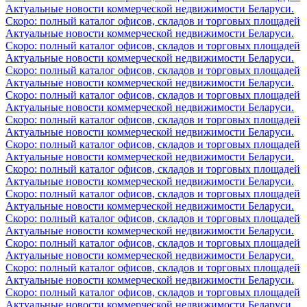
Актуальные новости коммерческой недвижимости Беларуси.
Скоро: полный каталог офисов, складов и торговых площадей
Актуальные новости коммерческой недвижимости Беларуси.
Скоро: полный каталог офисов, складов и торговых площадей
Актуальные новости коммерческой недвижимости Беларуси.
Скоро: полный каталог офисов, складов и торговых площадей
Актуальные новости коммерческой недвижимости Беларуси.
Скоро: полный каталог офисов, складов и торговых площадей
Актуальные новости коммерческой недвижимости Беларуси.
Скоро: полный каталог офисов, складов и торговых площадей
Актуальные новости коммерческой недвижимости Беларуси.
Скоро: полный каталог офисов, складов и торговых площадей
Актуальные новости коммерческой недвижимости Беларуси.
Скоро: полный каталог офисов, складов и торговых площадей
Актуальные новости коммерческой недвижимости Беларуси.
Скоро: полный каталог офисов, складов и торговых площадей
Актуальные новости коммерческой недвижимости Беларуси.
Скоро: полный каталог офисов, складов и торговых площадей
Актуальные новости коммерческой недвижимости Беларуси.
Скоро: полный каталог офисов, складов и торговых площадей
Актуальные новости коммерческой недвижимости Беларуси.
Скоро: полный каталог офисов, складов и торговых площадей
Актуальные новости коммерческой недвижимости Беларуси.
Скоро: полный каталог офисов, складов и торговых площадей
Актуальные новости коммерческой недвижимости Беларуси.