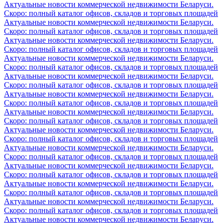
Актуальные новости коммерческой недвижимости Беларуси.
Скоро: полный каталог офисов, складов и торговых площадей
Актуальные новости коммерческой недвижимости Беларуси.
Скоро: полный каталог офисов, складов и торговых площадей
Актуальные новости коммерческой недвижимости Беларуси.
Скоро: полный каталог офисов, складов и торговых площадей
Актуальные новости коммерческой недвижимости Беларуси.
Скоро: полный каталог офисов, складов и торговых площадей
Актуальные новости коммерческой недвижимости Беларуси.
Скоро: полный каталог офисов, складов и торговых площадей
Актуальные новости коммерческой недвижимости Беларуси.
Скоро: полный каталог офисов, складов и торговых площадей
Актуальные новости коммерческой недвижимости Беларуси.
Скоро: полный каталог офисов, складов и торговых площадей
Актуальные новости коммерческой недвижимости Беларуси.
Скоро: полный каталог офисов, складов и торговых площадей
Актуальные новости коммерческой недвижимости Беларуси.
Скоро: полный каталог офисов, складов и торговых площадей
Актуальные новости коммерческой недвижимости Беларуси.
Скоро: полный каталог офисов, складов и торговых площадей
Актуальные новости коммерческой недвижимости Беларуси.
Скоро: полный каталог офисов, складов и торговых площадей
Актуальные новости коммерческой недвижимости Беларуси.
Скоро: полный каталог офисов, складов и торговых площадей
Актуальные новости коммерческой недвижимости Беларуси.