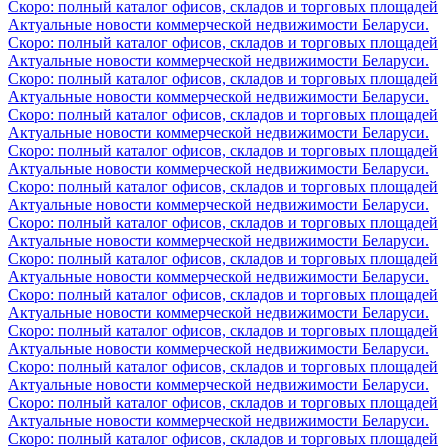
Скоро: полный каталог офисов, складов и торговых площадей
Актуальные новости коммерческой недвижимости Беларуси.
Скоро: полный каталог офисов, складов и торговых площадей
Актуальные новости коммерческой недвижимости Беларуси.
Скоро: полный каталог офисов, складов и торговых площадей
Актуальные новости коммерческой недвижимости Беларуси.
Скоро: полный каталог офисов, складов и торговых площадей
Актуальные новости коммерческой недвижимости Беларуси.
Скоро: полный каталог офисов, складов и торговых площадей
Актуальные новости коммерческой недвижимости Беларуси.
Скоро: полный каталог офисов, складов и торговых площадей
Актуальные новости коммерческой недвижимости Беларуси.
Скоро: полный каталог офисов, складов и торговых площадей
Актуальные новости коммерческой недвижимости Беларуси.
Скоро: полный каталог офисов, складов и торговых площадей
Актуальные новости коммерческой недвижимости Беларуси.
Скоро: полный каталог офисов, складов и торговых площадей
Актуальные новости коммерческой недвижимости Беларуси.
Скоро: полный каталог офисов, складов и торговых площадей
Актуальные новости коммерческой недвижимости Беларуси.
Скоро: полный каталог офисов, складов и торговых площадей
Актуальные новости коммерческой недвижимости Беларуси.
Скоро: полный каталог офисов, складов и торговых площадей
Актуальные новости коммерческой недвижимости Беларуси.
Скоро: полный каталог офисов, складов и торговых площадей