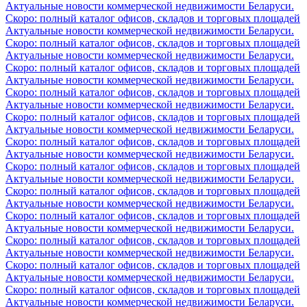
Актуальные новости коммерческой недвижимости Беларуси.
Скоро: полный каталог офисов, складов и торговых площадей
Актуальные новости коммерческой недвижимости Беларуси.
Скоро: полный каталог офисов, складов и торговых площадей
Актуальные новости коммерческой недвижимости Беларуси.
Скоро: полный каталог офисов, складов и торговых площадей
Актуальные новости коммерческой недвижимости Беларуси.
Скоро: полный каталог офисов, складов и торговых площадей
Актуальные новости коммерческой недвижимости Беларуси.
Скоро: полный каталог офисов, складов и торговых площадей
Актуальные новости коммерческой недвижимости Беларуси.
Скоро: полный каталог офисов, складов и торговых площадей
Актуальные новости коммерческой недвижимости Беларуси.
Скоро: полный каталог офисов, складов и торговых площадей
Актуальные новости коммерческой недвижимости Беларуси.
Скоро: полный каталог офисов, складов и торговых площадей
Актуальные новости коммерческой недвижимости Беларуси.
Скоро: полный каталог офисов, складов и торговых площадей
Актуальные новости коммерческой недвижимости Беларуси.
Скоро: полный каталог офисов, складов и торговых площадей
Актуальные новости коммерческой недвижимости Беларуси.
Скоро: полный каталог офисов, складов и торговых площадей
Актуальные новости коммерческой недвижимости Беларуси.
Скоро: полный каталог офисов, складов и торговых площадей
Актуальные новости коммерческой недвижимости Беларуси.