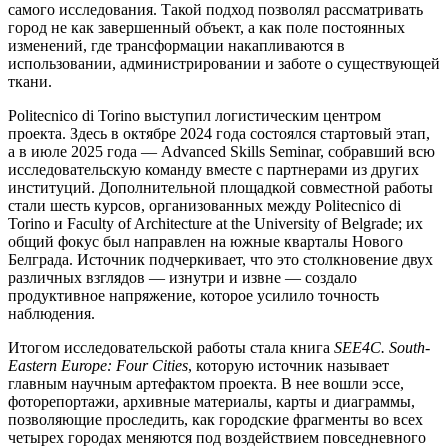
самого исследования. Такой подход позволял рассматривать
город не как завершенный объект, а как поле постоянных
изменений, где трансформации накапливаются в
использовании, администрировании и заботе о существующей
ткани.
Politecnico di Torino выступил логистическим центром
проекта. Здесь в октябре 2024 года состоялся стартовый этап,
а в июле 2025 года — Advanced Skills Seminar, собравший всю
исследовательскую команду вместе с партнерами из других
институций. Дополнительной площадкой совместной работы
стали шесть курсов, организованных между Politecnico di
Torino и Faculty of Architecture at the University of Belgrade; их
общий фокус был направлен на южные кварталы Нового
Белграда. Источник подчеркивает, что это столкновение двух
различных взглядов — изнутри и извне — создало
продуктивное напряжение, которое усилило точность
наблюдения.
Итогом исследовательской работы стала книга
SEE4C. South-
Eastern Europe: Four Cities
, которую источник называет
главным научным артефактом проекта. В нее вошли эссе,
фоторепортажи, архивные материалы, карты и диаграммы,
позволяющие проследить, как городские фрагменты во всех
четырех городах меняются под воздействием повседневного