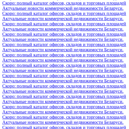
Скоро: полный каталог офисов, складов и торговых площадей
Актуальные новости коммерческой недвижимости Беларуси.
Скоро: полный каталог офисов, складов и торговых площадей
Актуальные новости коммерческой недвижимости Беларуси.
Скоро: полный каталог офисов, складов и торговых площадей
Актуальные новости коммерческой недвижимости Беларуси.
Скоро: полный каталог офисов, складов и торговых площадей
Актуальные новости коммерческой недвижимости Беларуси.
Скоро: полный каталог офисов, складов и торговых площадей
Актуальные новости коммерческой недвижимости Беларуси.
Скоро: полный каталог офисов, складов и торговых площадей
Актуальные новости коммерческой недвижимости Беларуси.
Скоро: полный каталог офисов, складов и торговых площадей
Актуальные новости коммерческой недвижимости Беларуси.
Скоро: полный каталог офисов, складов и торговых площадей
Актуальные новости коммерческой недвижимости Беларуси.
Скоро: полный каталог офисов, складов и торговых площадей
Актуальные новости коммерческой недвижимости Беларуси.
Скоро: полный каталог офисов, складов и торговых площадей
Актуальные новости коммерческой недвижимости Беларуси.
Скоро: полный каталог офисов, складов и торговых площадей
Актуальные новости коммерческой недвижимости Беларуси.
Скоро: полный каталог офисов, складов и торговых площадей
Актуальные новости коммерческой недвижимости Беларуси.
Скоро: полный каталог офисов, складов и торговых площадей