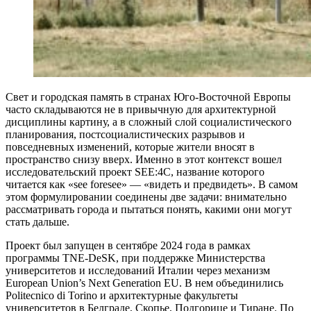
Свет и городская память в странах Юго-Восточной Европы
часто складываются не в привычную для архитектурной
дисциплины картину, а в сложный слой социалистического
планирования, постсоциалистических разрывов и
повседневных изменений, которые жители вносят в
пространство снизу вверх. Именно в этот контекст вошел
исследовательский проект SEE:4C, название которого
читается как «see foresee» — «видеть и предвидеть». В самом
этом формулировании соединены две задачи: внимательно
рассматривать города и пытаться понять, какими они могут
стать дальше.
Проект был запущен в сентябре 2024 года в рамках
программы TNE-DeSK, при поддержке Министерства
университетов и исследований Италии через механизм
European Union’s Next Generation EU. В нем объединились
Politecnico di Torino и архитектурные факультеты
университетов в Белграде, Скопье, Подгорице и Тиране. По