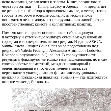
использования, управления и заботы. Книга организована
через три оптики — Timing, Legacy и Agency — и предлагает
не региональный обзор в привычном смысле, а метод чтения
города, в котором наследие социалистической эпохи
понимается не как монумент или руина, а как живой резерв
пространственных качеств и коллективных практик.
Помимо книги, проект оставил после себя цифровую
платформу и устойчивую культуру обмена между школами,
городами и исследовательскими средами. Издание
SEE4C.
South-Eastern Europe: Four Cities
было подготовлено под
редакцией Valeria Federighi, Alessandro Armando и Ludovica
Rolando и опубликовано Quodlibet. В совокупности эти
результаты фиксируют не только тему исследования, но и сам
способ работы: совместный, междисциплинарный и
ориентированный на то, чтобы точнее видеть, где
пересекаются унаследованная форма, институциональная
инерция и гражданская практика, а значит — где архитектура
все еще может действовать.