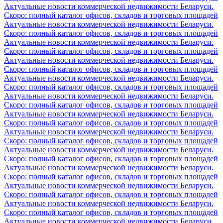
Актуальные новости коммерческой недвижимости Беларуси.
Скоро: полный каталог офисов, складов и торговых площадей
Актуальные новости коммерческой недвижимости Беларуси.
Скоро: полный каталог офисов, складов и торговых площадей
Актуальные новости коммерческой недвижимости Беларуси.
Скоро: полный каталог офисов, складов и торговых площадей
Актуальные новости коммерческой недвижимости Беларуси.
Скоро: полный каталог офисов, складов и торговых площадей
Актуальные новости коммерческой недвижимости Беларуси.
Скоро: полный каталог офисов, складов и торговых площадей
Актуальные новости коммерческой недвижимости Беларуси.
Скоро: полный каталог офисов, складов и торговых площадей
Актуальные новости коммерческой недвижимости Беларуси.
Скоро: полный каталог офисов, складов и торговых площадей
Актуальные новости коммерческой недвижимости Беларуси.
Скоро: полный каталог офисов, складов и торговых площадей
Актуальные новости коммерческой недвижимости Беларуси.
Скоро: полный каталог офисов, складов и торговых площадей
Актуальные новости коммерческой недвижимости Беларуси.
Скоро: полный каталог офисов, складов и торговых площадей
Актуальные новости коммерческой недвижимости Беларуси.
Скоро: полный каталог офисов, складов и торговых площадей
Актуальные новости коммерческой недвижимости Беларуси.
Скоро: полный каталог офисов, складов и торговых площадей
Актуальные новости коммерческой недвижимости Беларуси.