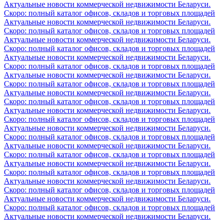
Актуальные новости коммерческой недвижимости Беларуси.
Скоро: полный каталог офисов, складов и торговых площадей
Актуальные новости коммерческой недвижимости Беларуси.
Скоро: полный каталог офисов, складов и торговых площадей
Актуальные новости коммерческой недвижимости Беларуси.
Скоро: полный каталог офисов, складов и торговых площадей
Актуальные новости коммерческой недвижимости Беларуси.
Скоро: полный каталог офисов, складов и торговых площадей
Актуальные новости коммерческой недвижимости Беларуси.
Скоро: полный каталог офисов, складов и торговых площадей
Актуальные новости коммерческой недвижимости Беларуси.
Скоро: полный каталог офисов, складов и торговых площадей
Актуальные новости коммерческой недвижимости Беларуси.
Скоро: полный каталог офисов, складов и торговых площадей
Актуальные новости коммерческой недвижимости Беларуси.
Скоро: полный каталог офисов, складов и торговых площадей
Актуальные новости коммерческой недвижимости Беларуси.
Скоро: полный каталог офисов, складов и торговых площадей
Актуальные новости коммерческой недвижимости Беларуси.
Скоро: полный каталог офисов, складов и торговых площадей
Актуальные новости коммерческой недвижимости Беларуси.
Скоро: полный каталог офисов, складов и торговых площадей
Актуальные новости коммерческой недвижимости Беларуси.
Скоро: полный каталог офисов, складов и торговых площадей
Актуальные новости коммерческой недвижимости Беларуси.