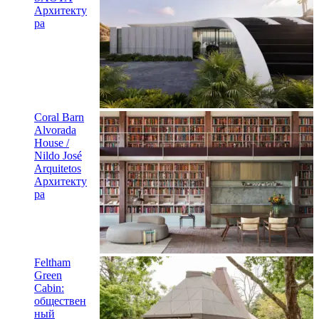
Архитекту
ра
Coral Barn
Alvorada
House /
Nildo José
Arquitetos
Архитекту
ра
Feltham
Green
Cabin:
обществен
ный