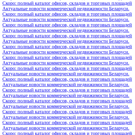
Скоро: полный каталог офисов, складов и торговых площадей
Актуальные новости коммерческой недвижимости Беларуси.
Скоро: полный каталог офисов, складов и торговых площадей
Актуальные новости коммерческой недвижимости Беларуси.
Скоро: полный каталог офисов, складов и торговых площадей
Актуальные новости коммерческой недвижимости Беларуси.
Скоро: полный каталог офисов, складов и торговых площадей
Актуальные новости коммерческой недвижимости Беларуси.
Скоро: полный каталог офисов, складов и торговых площадей
Актуальные новости коммерческой недвижимости Беларуси.
Скоро: полный каталог офисов, складов и торговых площадей
Актуальные новости коммерческой недвижимости Беларуси.
Скоро: полный каталог офисов, складов и торговых площадей
Актуальные новости коммерческой недвижимости Беларуси.
Скоро: полный каталог офисов, складов и торговых площадей
Актуальные новости коммерческой недвижимости Беларуси.
Скоро: полный каталог офисов, складов и торговых площадей
Актуальные новости коммерческой недвижимости Беларуси.
Скоро: полный каталог офисов, складов и торговых площадей
Актуальные новости коммерческой недвижимости Беларуси.
Скоро: полный каталог офисов, складов и торговых площадей
Актуальные новости коммерческой недвижимости Беларуси.
Скоро: полный каталог офисов, складов и торговых площадей
Актуальные новости коммерческой недвижимости Беларуси.
Скоро: полный каталог офисов, складов и торговых площадей