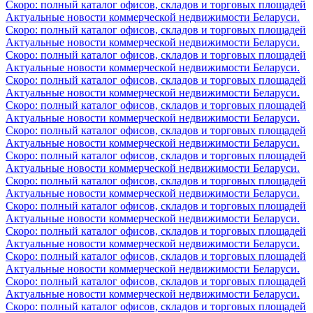
Скоро: полный каталог офисов, складов и торговых площадей
Актуальные новости коммерческой недвижимости Беларуси.
Скоро: полный каталог офисов, складов и торговых площадей
Актуальные новости коммерческой недвижимости Беларуси.
Скоро: полный каталог офисов, складов и торговых площадей
Актуальные новости коммерческой недвижимости Беларуси.
Скоро: полный каталог офисов, складов и торговых площадей
Актуальные новости коммерческой недвижимости Беларуси.
Скоро: полный каталог офисов, складов и торговых площадей
Актуальные новости коммерческой недвижимости Беларуси.
Скоро: полный каталог офисов, складов и торговых площадей
Актуальные новости коммерческой недвижимости Беларуси.
Скоро: полный каталог офисов, складов и торговых площадей
Актуальные новости коммерческой недвижимости Беларуси.
Скоро: полный каталог офисов, складов и торговых площадей
Актуальные новости коммерческой недвижимости Беларуси.
Скоро: полный каталог офисов, складов и торговых площадей
Актуальные новости коммерческой недвижимости Беларуси.
Скоро: полный каталог офисов, складов и торговых площадей
Актуальные новости коммерческой недвижимости Беларуси.
Скоро: полный каталог офисов, складов и торговых площадей
Актуальные новости коммерческой недвижимости Беларуси.
Скоро: полный каталог офисов, складов и торговых площадей
Актуальные новости коммерческой недвижимости Беларуси.
Скоро: полный каталог офисов, складов и торговых площадей