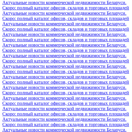
Актуальные новости коммерческой недвижимости Беларуси.
Скоро: полный каталог офисов, складов и торговых площадей
Актуальные новости коммерческой недвижимости Беларуси.
Скоро: полный каталог офисов, складов и торговых площадей
Актуальные новости коммерческой недвижимости Беларуси.
Скоро: полный каталог офисов, складов и торговых площадей
Актуальные новости коммерческой недвижимости Беларуси.
Скоро: полный каталог офисов, складов и торговых площадей
Актуальные новости коммерческой недвижимости Беларуси.
Скоро: полный каталог офисов, складов и торговых площадей
Актуальные новости коммерческой недвижимости Беларуси.
Скоро: полный каталог офисов, складов и торговых площадей
Актуальные новости коммерческой недвижимости Беларуси.
Скоро: полный каталог офисов, складов и торговых площадей
Актуальные новости коммерческой недвижимости Беларуси.
Скоро: полный каталог офисов, складов и торговых площадей
Актуальные новости коммерческой недвижимости Беларуси.
Скоро: полный каталог офисов, складов и торговых площадей
Актуальные новости коммерческой недвижимости Беларуси.
Скоро: полный каталог офисов, складов и торговых площадей
Актуальные новости коммерческой недвижимости Беларуси.
Скоро: полный каталог офисов, складов и торговых площадей
Актуальные новости коммерческой недвижимости Беларуси.
Скоро: полный каталог офисов, складов и торговых площадей
Актуальные новости коммерческой недвижимости Беларуси.