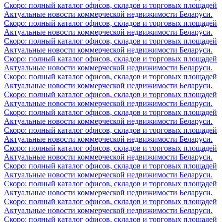
Скоро: полный каталог офисов, складов и торговых площадей
Актуальные новости коммерческой недвижимости Беларуси.
Скоро: полный каталог офисов, складов и торговых площадей
Актуальные новости коммерческой недвижимости Беларуси.
Скоро: полный каталог офисов, складов и торговых площадей
Актуальные новости коммерческой недвижимости Беларуси.
Скоро: полный каталог офисов, складов и торговых площадей
Актуальные новости коммерческой недвижимости Беларуси.
Скоро: полный каталог офисов, складов и торговых площадей
Актуальные новости коммерческой недвижимости Беларуси.
Скоро: полный каталог офисов, складов и торговых площадей
Актуальные новости коммерческой недвижимости Беларуси.
Скоро: полный каталог офисов, складов и торговых площадей
Актуальные новости коммерческой недвижимости Беларуси.
Скоро: полный каталог офисов, складов и торговых площадей
Актуальные новости коммерческой недвижимости Беларуси.
Скоро: полный каталог офисов, складов и торговых площадей
Актуальные новости коммерческой недвижимости Беларуси.
Скоро: полный каталог офисов, складов и торговых площадей
Актуальные новости коммерческой недвижимости Беларуси.
Скоро: полный каталог офисов, складов и торговых площадей
Актуальные новости коммерческой недвижимости Беларуси.
Скоро: полный каталог офисов, складов и торговых площадей
Актуальные новости коммерческой недвижимости Беларуси.
Скоро: полный каталог офисов, складов и торговых площадей