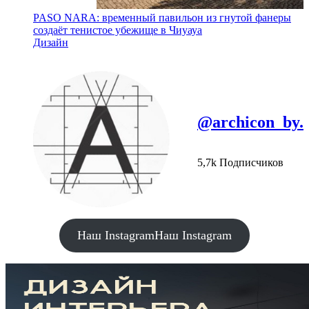
PASO NARA: временный павильон из гнутой фанеры
создаёт тенистое убежище в Чиуауа
Дизайн
@archicon_by.
5,7k Подписчиков
Наш Instagram
Наш Instagram