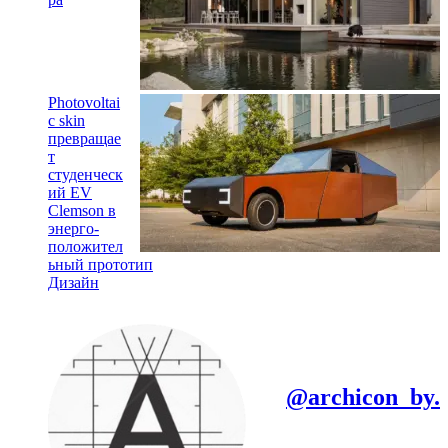
Photovoltai
c skin
превращае
т
студенческ
ий EV
Clemson в
энерго-
положител
ьный прототип
Дизайн
@archicon_by.