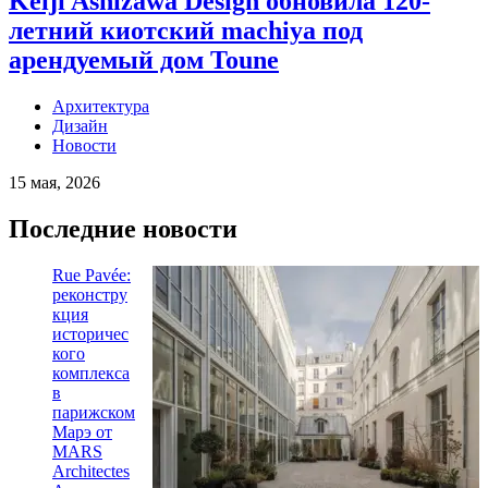
Keiji Ashizawa Design обновила 120-
летний киотский machiya под
арендуемый дом Toune
Архитектура
Дизайн
Новости
15 мая, 2026
Последние новости
Rue Pavée:
реконстру
кция
историчес
кого
комплекса
в
парижском
Марэ от
MARS
Architectes