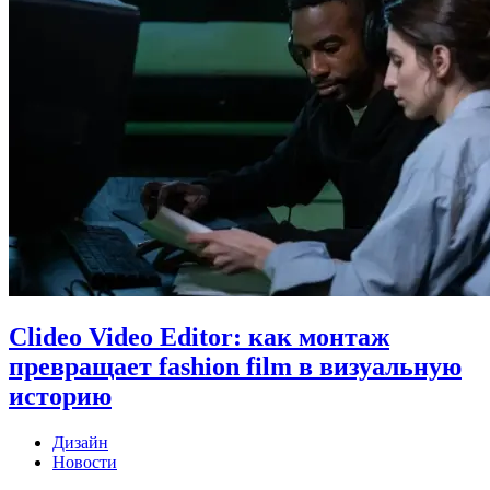
Clideo Video Editor: как монтаж
превращает fashion film в визуальную
историю
Дизайн
Новости