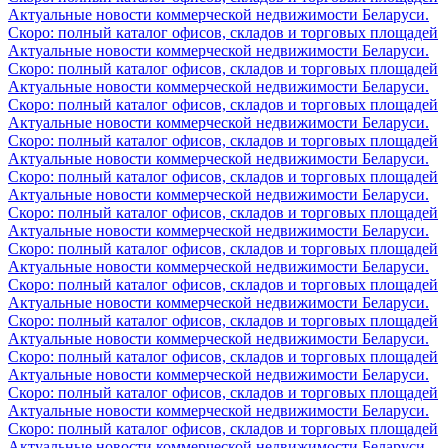
Актуальные новости коммерческой недвижимости Беларуси.
Скоро: полный каталог офисов, складов и торговых площадей
Актуальные новости коммерческой недвижимости Беларуси.
Скоро: полный каталог офисов, складов и торговых площадей
Актуальные новости коммерческой недвижимости Беларуси.
Скоро: полный каталог офисов, складов и торговых площадей
Актуальные новости коммерческой недвижимости Беларуси.
Скоро: полный каталог офисов, складов и торговых площадей
Актуальные новости коммерческой недвижимости Беларуси.
Скоро: полный каталог офисов, складов и торговых площадей
Актуальные новости коммерческой недвижимости Беларуси.
Скоро: полный каталог офисов, складов и торговых площадей
Актуальные новости коммерческой недвижимости Беларуси.
Скоро: полный каталог офисов, складов и торговых площадей
Актуальные новости коммерческой недвижимости Беларуси.
Скоро: полный каталог офисов, складов и торговых площадей
Актуальные новости коммерческой недвижимости Беларуси.
Скоро: полный каталог офисов, складов и торговых площадей
Актуальные новости коммерческой недвижимости Беларуси.
Скоро: полный каталог офисов, складов и торговых площадей
Актуальные новости коммерческой недвижимости Беларуси.
Скоро: полный каталог офисов, складов и торговых площадей
Актуальные новости коммерческой недвижимости Беларуси.
Скоро: полный каталог офисов, складов и торговых площадей
Актуальные новости коммерческой недвижимости Беларуси.