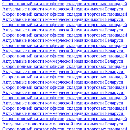
Скоро: полный каталог офисов, складов и торговых площадей
Актуальные новости коммерческой недвижимости Беларуси.
Скоро: полный каталог офисов, складов и торговых площадей
Актуальные новости коммерческой недвижимости Беларуси.
Скоро: полный каталог офисов, складов и торговых площадей
Актуальные новости коммерческой недвижимости Беларуси.
Скоро: полный каталог офисов, складов и торговых площадей
Актуальные новости коммерческой недвижимости Беларуси.
Скоро: полный каталог офисов, складов и торговых площадей
Актуальные новости коммерческой недвижимости Беларуси.
Скоро: полный каталог офисов, складов и торговых площадей
Актуальные новости коммерческой недвижимости Беларуси.
Скоро: полный каталог офисов, складов и торговых площадей
Актуальные новости коммерческой недвижимости Беларуси.
Скоро: полный каталог офисов, складов и торговых площадей
Актуальные новости коммерческой недвижимости Беларуси.
Скоро: полный каталог офисов, складов и торговых площадей
Актуальные новости коммерческой недвижимости Беларуси.
Скоро: полный каталог офисов, складов и торговых площадей
Актуальные новости коммерческой недвижимости Беларуси.
Скоро: полный каталог офисов, складов и торговых площадей
Актуальные новости коммерческой недвижимости Беларуси.
Скоро: полный каталог офисов, складов и торговых площадей
Актуальные новости коммерческой недвижимости Беларуси.
Скоро: полный каталог офисов, складов и торговых площадей