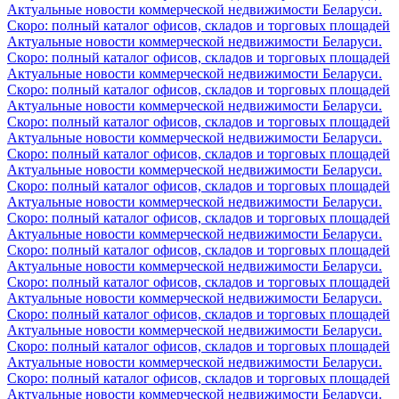
Актуальные новости коммерческой недвижимости Беларуси.
Скоро: полный каталог офисов, складов и торговых площадей
Актуальные новости коммерческой недвижимости Беларуси.
Скоро: полный каталог офисов, складов и торговых площадей
Актуальные новости коммерческой недвижимости Беларуси.
Скоро: полный каталог офисов, складов и торговых площадей
Актуальные новости коммерческой недвижимости Беларуси.
Скоро: полный каталог офисов, складов и торговых площадей
Актуальные новости коммерческой недвижимости Беларуси.
Скоро: полный каталог офисов, складов и торговых площадей
Актуальные новости коммерческой недвижимости Беларуси.
Скоро: полный каталог офисов, складов и торговых площадей
Актуальные новости коммерческой недвижимости Беларуси.
Скоро: полный каталог офисов, складов и торговых площадей
Актуальные новости коммерческой недвижимости Беларуси.
Скоро: полный каталог офисов, складов и торговых площадей
Актуальные новости коммерческой недвижимости Беларуси.
Скоро: полный каталог офисов, складов и торговых площадей
Актуальные новости коммерческой недвижимости Беларуси.
Скоро: полный каталог офисов, складов и торговых площадей
Актуальные новости коммерческой недвижимости Беларуси.
Скоро: полный каталог офисов, складов и торговых площадей
Актуальные новости коммерческой недвижимости Беларуси.
Скоро: полный каталог офисов, складов и торговых площадей
Актуальные новости коммерческой недвижимости Беларуси.