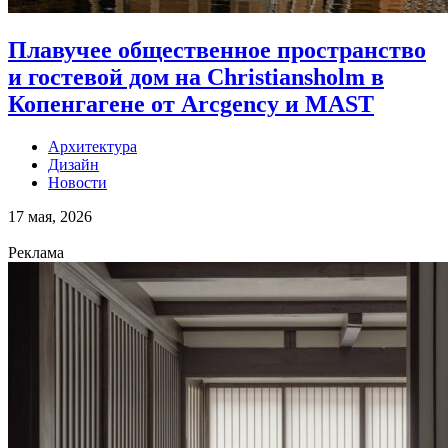
Плавучее общественное пространство
и гостевой дом на Christiansholm в
Копенгагене от Arcgency и MAST
Архитектура
Дизайн
Новости
17 мая, 2026
Реклама