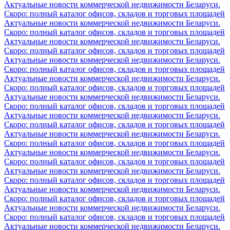
Актуальные новости коммерческой недвижимости Беларуси.
Скоро: полный каталог офисов, складов и торговых площадей
Актуальные новости коммерческой недвижимости Беларуси.
Скоро: полный каталог офисов, складов и торговых площадей
Актуальные новости коммерческой недвижимости Беларуси.
Скоро: полный каталог офисов, складов и торговых площадей
Актуальные новости коммерческой недвижимости Беларуси.
Скоро: полный каталог офисов, складов и торговых площадей
Актуальные новости коммерческой недвижимости Беларуси.
Скоро: полный каталог офисов, складов и торговых площадей
Актуальные новости коммерческой недвижимости Беларуси.
Скоро: полный каталог офисов, складов и торговых площадей
Актуальные новости коммерческой недвижимости Беларуси.
Скоро: полный каталог офисов, складов и торговых площадей
Актуальные новости коммерческой недвижимости Беларуси.
Скоро: полный каталог офисов, складов и торговых площадей
Актуальные новости коммерческой недвижимости Беларуси.
Скоро: полный каталог офисов, складов и торговых площадей
Актуальные новости коммерческой недвижимости Беларуси.
Скоро: полный каталог офисов, складов и торговых площадей
Актуальные новости коммерческой недвижимости Беларуси.
Скоро: полный каталог офисов, складов и торговых площадей
Актуальные новости коммерческой недвижимости Беларуси.
Скоро: полный каталог офисов, складов и торговых площадей
Актуальные новости коммерческой недвижимости Беларуси.