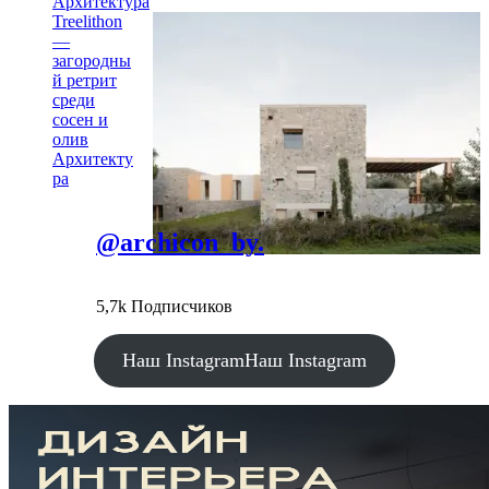
Архитектура
Treelithon
—
загородны
й ретрит
среди
сосен и
олив
Архитекту
ра
@archicon_by.
5,7k Подписчиков
Наш Instagram
Наш Instagram