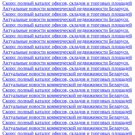
Скоро: полный каталог офисов, складов и торговых площадей
Актуальные новости коммерческой недвижимости Беларуси.
Скоро: полный каталог офисов, складов и торговых площадей
Актуальные новости коммерческой недвижимости Беларуси.
Скоро: полный каталог офисов, складов и торговых площадей
Актуальные новости коммерческой недвижимости Беларуси.
Скоро: полный каталог офисов, складов и торговых площадей
Актуальные новости коммерческой недвижимости Беларуси.
Скоро: полный каталог офисов, складов и торговых площадей
Актуальные новости коммерческой недвижимости Беларуси.
Скоро: полный каталог офисов, складов и торговых площадей
Актуальные новости коммерческой недвижимости Беларуси.
Скоро: полный каталог офисов, складов и торговых площадей
Актуальные новости коммерческой недвижимости Беларуси.
Скоро: полный каталог офисов, складов и торговых площадей
Актуальные новости коммерческой недвижимости Беларуси.
Скоро: полный каталог офисов, складов и торговых площадей
Актуальные новости коммерческой недвижимости Беларуси.
Скоро: полный каталог офисов, складов и торговых площадей
Актуальные новости коммерческой недвижимости Беларуси.
Скоро: полный каталог офисов, складов и торговых площадей
Актуальные новости коммерческой недвижимости Беларуси.
Скоро: полный каталог офисов, складов и торговых площадей
Актуальные новости коммерческой недвижимости Беларуси.
Скоро: полный каталог офисов, складов и торговых площадей