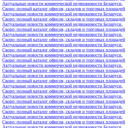
Актуальные новости коммерческой недвижимости Беларуси.
Скоро: полный каталог офисов, складов и торговых площадей
Актуальные новости коммерческой недвижимости Беларуси.
Скоро: полный каталог офисов, складов и торговых площадей
Актуальные новости коммерческой недвижимости Беларуси.
Скоро: полный каталог офисов, складов и торговых площадей
Актуальные новости коммерческой недвижимости Беларуси.
Скоро: полный каталог офисов, складов и торговых площадей
Актуальные новости коммерческой недвижимости Беларуси.
Скоро: полный каталог офисов, складов и торговых площадей
Актуальные новости коммерческой недвижимости Беларуси.
Скоро: полный каталог офисов, складов и торговых площадей
Актуальные новости коммерческой недвижимости Беларуси.
Скоро: полный каталог офисов, складов и торговых площадей
Актуальные новости коммерческой недвижимости Беларуси.
Скоро: полный каталог офисов, складов и торговых площадей
Актуальные новости коммерческой недвижимости Беларуси.
Скоро: полный каталог офисов, складов и торговых площадей
Актуальные новости коммерческой недвижимости Беларуси.
Скоро: полный каталог офисов, складов и торговых площадей
Актуальные новости коммерческой недвижимости Беларуси.
Скоро: полный каталог офисов, складов и торговых площадей
Актуальные новости коммерческой недвижимости Беларуси.
Скоро: полный каталог офисов, складов и торговых площадей
Актуальные новости коммерческой недвижимости Беларуси.