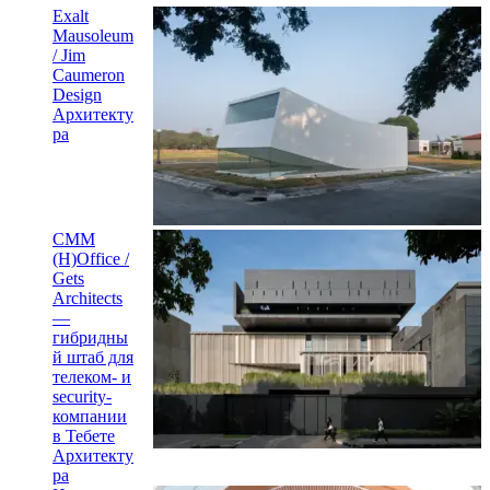
Exalt
Mausoleum
/ Jim
Caumeron
Design
Архитекту
ра
CMM
(H)Office /
Gets
Architects
—
гибридны
й штаб для
телеком- и
security-
компании
в Тебете
Архитекту
ра