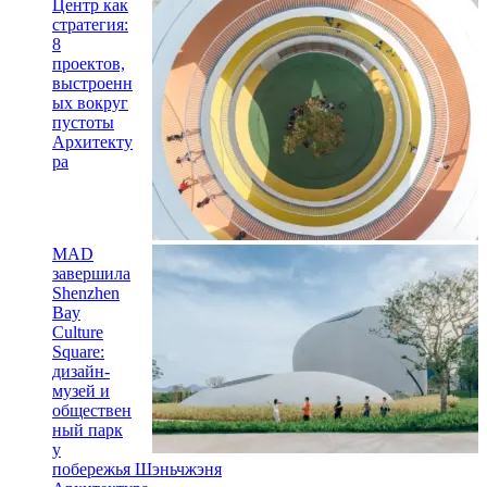
Центр как
стратегия:
8
проектов,
выстроенн
ых вокруг
пустоты
Архитекту
ра
MAD
завершила
Shenzhen
Bay
Culture
Square:
дизайн-
музей и
обществен
ный парк
у
побережья Шэньчжэня