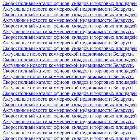
Скоро: полный каталог офисов, складов и торговых площадей
Актуальные новости коммерческой недвижимости Беларуси.
Скоро: полный каталог офисов, складов и торговых площадей
Актуальные новости коммерческой недвижимости Беларуси.
Скоро: полный каталог офисов, складов и торговых площадей
Актуальные новости коммерческой недвижимости Беларуси.
Скоро: полный каталог офисов, складов и торговых площадей
Актуальные новости коммерческой недвижимости Беларуси.
Скоро: полный каталог офисов, складов и торговых площадей
Актуальные новости коммерческой недвижимости Беларуси.
Скоро: полный каталог офисов, складов и торговых площадей
Актуальные новости коммерческой недвижимости Беларуси.
Скоро: полный каталог офисов, складов и торговых площадей
Актуальные новости коммерческой недвижимости Беларуси.
Скоро: полный каталог офисов, складов и торговых площадей
Актуальные новости коммерческой недвижимости Беларуси.
Скоро: полный каталог офисов, складов и торговых площадей
Актуальные новости коммерческой недвижимости Беларуси.
Скоро: полный каталог офисов, складов и торговых площадей
Актуальные новости коммерческой недвижимости Беларуси.
Скоро: полный каталог офисов, складов и торговых площадей
Актуальные новости коммерческой недвижимости Беларуси.
Скоро: полный каталог офисов, складов и торговых площадей
Актуальные новости коммерческой недвижимости Беларуси.
Скоро: полный каталог офисов, складов и торговых площадей