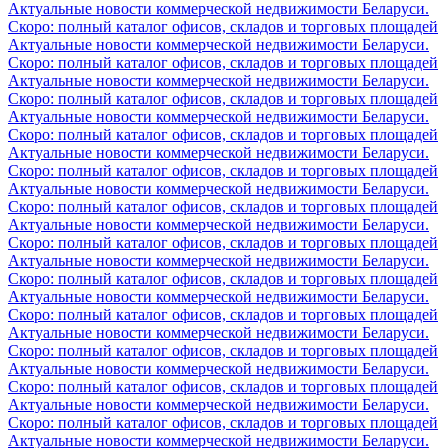
Актуальные новости коммерческой недвижимости Беларуси.
Скоро: полный каталог офисов, складов и торговых площадей
Актуальные новости коммерческой недвижимости Беларуси.
Скоро: полный каталог офисов, складов и торговых площадей
Актуальные новости коммерческой недвижимости Беларуси.
Скоро: полный каталог офисов, складов и торговых площадей
Актуальные новости коммерческой недвижимости Беларуси.
Скоро: полный каталог офисов, складов и торговых площадей
Актуальные новости коммерческой недвижимости Беларуси.
Скоро: полный каталог офисов, складов и торговых площадей
Актуальные новости коммерческой недвижимости Беларуси.
Скоро: полный каталог офисов, складов и торговых площадей
Актуальные новости коммерческой недвижимости Беларуси.
Скоро: полный каталог офисов, складов и торговых площадей
Актуальные новости коммерческой недвижимости Беларуси.
Скоро: полный каталог офисов, складов и торговых площадей
Актуальные новости коммерческой недвижимости Беларуси.
Скоро: полный каталог офисов, складов и торговых площадей
Актуальные новости коммерческой недвижимости Беларуси.
Скоро: полный каталог офисов, складов и торговых площадей
Актуальные новости коммерческой недвижимости Беларуси.
Скоро: полный каталог офисов, складов и торговых площадей
Актуальные новости коммерческой недвижимости Беларуси.
Скоро: полный каталог офисов, складов и торговых площадей
Актуальные новости коммерческой недвижимости Беларуси.