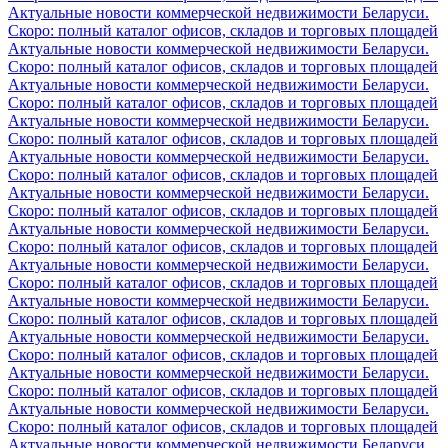
Актуальные новости коммерческой недвижимости Беларуси.
Скоро: полный каталог офисов, складов и торговых площадей
Актуальные новости коммерческой недвижимости Беларуси.
Скоро: полный каталог офисов, складов и торговых площадей
Актуальные новости коммерческой недвижимости Беларуси.
Скоро: полный каталог офисов, складов и торговых площадей
Актуальные новости коммерческой недвижимости Беларуси.
Скоро: полный каталог офисов, складов и торговых площадей
Актуальные новости коммерческой недвижимости Беларуси.
Скоро: полный каталог офисов, складов и торговых площадей
Актуальные новости коммерческой недвижимости Беларуси.
Скоро: полный каталог офисов, складов и торговых площадей
Актуальные новости коммерческой недвижимости Беларуси.
Скоро: полный каталог офисов, складов и торговых площадей
Актуальные новости коммерческой недвижимости Беларуси.
Скоро: полный каталог офисов, складов и торговых площадей
Актуальные новости коммерческой недвижимости Беларуси.
Скоро: полный каталог офисов, складов и торговых площадей
Актуальные новости коммерческой недвижимости Беларуси.
Скоро: полный каталог офисов, складов и торговых площадей
Актуальные новости коммерческой недвижимости Беларуси.
Скоро: полный каталог офисов, складов и торговых площадей
Актуальные новости коммерческой недвижимости Беларуси.
Скоро: полный каталог офисов, складов и торговых площадей
Актуальные новости коммерческой недвижимости Беларуси.