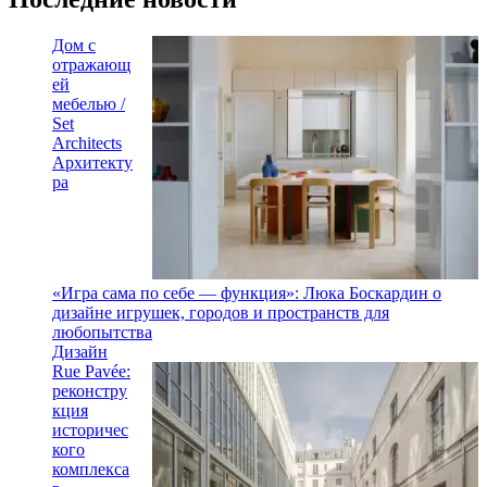
Дом с
отражающ
ей
мебелью /
Set
Architects
Архитекту
ра
«Игра сама по себе — функция»: Люка Боскардин о
дизайне игрушек, городов и пространств для
любопытства
Дизайн
Rue Pavée:
реконстру
кция
историчес
кого
комплекса