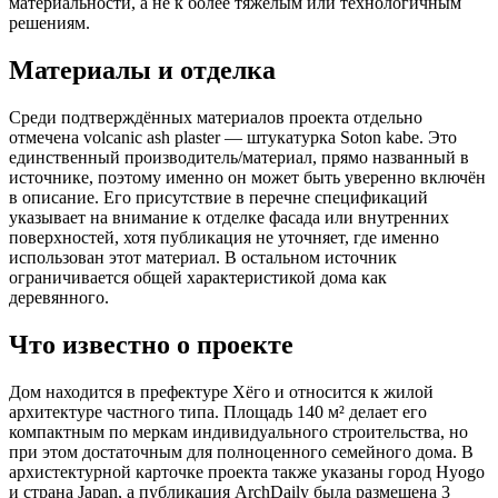
материальности, а не к более тяжёлым или технологичным
решениям.
Материалы и отделка
Среди подтверждённых материалов проекта отдельно
отмечена volcanic ash plaster — штукатурка Soton kabe. Это
единственный производитель/материал, прямо названный в
источнике, поэтому именно он может быть уверенно включён
в описание. Его присутствие в перечне спецификаций
указывает на внимание к отделке фасада или внутренних
поверхностей, хотя публикация не уточняет, где именно
использован этот материал. В остальном источник
ограничивается общей характеристикой дома как
деревянного.
Что известно о проекте
Дом находится в префектуре Хёго и относится к жилой
архитектуре частного типа. Площадь 140 м² делает его
компактным по меркам индивидуального строительства, но
при этом достаточным для полноценного семейного дома. В
архиcтектурной карточке проекта также указаны город Hyogo
и страна Japan, а публикация ArchDaily была размещена 3