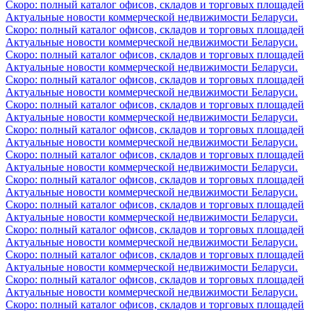
Скоро: полный каталог офисов, складов и торговых площадей
Актуальные новости коммерческой недвижимости Беларуси.
Скоро: полный каталог офисов, складов и торговых площадей
Актуальные новости коммерческой недвижимости Беларуси.
Скоро: полный каталог офисов, складов и торговых площадей
Актуальные новости коммерческой недвижимости Беларуси.
Скоро: полный каталог офисов, складов и торговых площадей
Актуальные новости коммерческой недвижимости Беларуси.
Скоро: полный каталог офисов, складов и торговых площадей
Актуальные новости коммерческой недвижимости Беларуси.
Скоро: полный каталог офисов, складов и торговых площадей
Актуальные новости коммерческой недвижимости Беларуси.
Скоро: полный каталог офисов, складов и торговых площадей
Актуальные новости коммерческой недвижимости Беларуси.
Скоро: полный каталог офисов, складов и торговых площадей
Актуальные новости коммерческой недвижимости Беларуси.
Скоро: полный каталог офисов, складов и торговых площадей
Актуальные новости коммерческой недвижимости Беларуси.
Скоро: полный каталог офисов, складов и торговых площадей
Актуальные новости коммерческой недвижимости Беларуси.
Скоро: полный каталог офисов, складов и торговых площадей
Актуальные новости коммерческой недвижимости Беларуси.
Скоро: полный каталог офисов, складов и торговых площадей
Актуальные новости коммерческой недвижимости Беларуси.
Скоро: полный каталог офисов, складов и торговых площадей