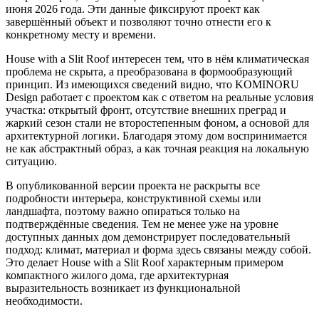
июня 2026 года. Эти данные фиксируют проект как
завершённый объект и позволяют точно отнести его к
конкретному месту и времени.
House with a Slit Roof интересен тем, что в нём климатическая
проблема не скрыта, а преобразована в формообразующий
принцип. Из имеющихся сведений видно, что KOMINORU
Design работает с проектом как с ответом на реальные условия
участка: открытый фронт, отсутствие внешних преград и
жаркий сезон стали не второстепенным фоном, а основой для
архитектурной логики. Благодаря этому дом воспринимается
не как абстрактный образ, а как точная реакция на локальную
ситуацию.
В опубликованной версии проекта не раскрыты все
подробности интерьера, конструктивной схемы или
ландшафта, поэтому важно опираться только на
подтверждённые сведения. Тем не менее уже на уровне
доступных данных дом демонстрирует последовательный
подход: климат, материал и форма здесь связаны между собой.
Это делает House with a Slit Roof характерным примером
компактного жилого дома, где архитектурная
выразительность возникает из функциональной
необходимости.