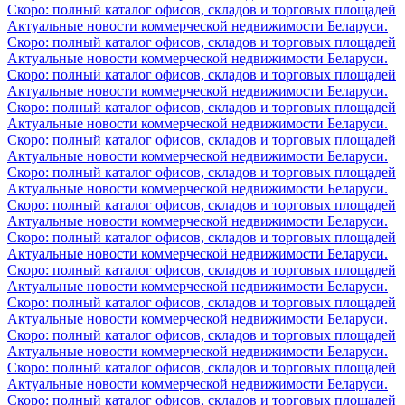
Скоро: полный каталог офисов, складов и торговых площадей
Актуальные новости коммерческой недвижимости Беларуси.
Скоро: полный каталог офисов, складов и торговых площадей
Актуальные новости коммерческой недвижимости Беларуси.
Скоро: полный каталог офисов, складов и торговых площадей
Актуальные новости коммерческой недвижимости Беларуси.
Скоро: полный каталог офисов, складов и торговых площадей
Актуальные новости коммерческой недвижимости Беларуси.
Скоро: полный каталог офисов, складов и торговых площадей
Актуальные новости коммерческой недвижимости Беларуси.
Скоро: полный каталог офисов, складов и торговых площадей
Актуальные новости коммерческой недвижимости Беларуси.
Скоро: полный каталог офисов, складов и торговых площадей
Актуальные новости коммерческой недвижимости Беларуси.
Скоро: полный каталог офисов, складов и торговых площадей
Актуальные новости коммерческой недвижимости Беларуси.
Скоро: полный каталог офисов, складов и торговых площадей
Актуальные новости коммерческой недвижимости Беларуси.
Скоро: полный каталог офисов, складов и торговых площадей
Актуальные новости коммерческой недвижимости Беларуси.
Скоро: полный каталог офисов, складов и торговых площадей
Актуальные новости коммерческой недвижимости Беларуси.
Скоро: полный каталог офисов, складов и торговых площадей
Актуальные новости коммерческой недвижимости Беларуси.
Скоро: полный каталог офисов, складов и торговых площадей