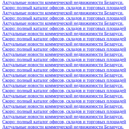
Актуальные новости коммерческой недвижимости Беларуси.
Скоро: полный каталог офисов, складов и торговых площадей
Актуальные новости коммерческой недвижимости Беларуси.
Скоро: полный каталог офисов, складов и торговых площадей
Актуальные новости коммерческой недвижимости Беларуси.
Скоро: полный каталог офисов, складов и торговых площадей
Актуальные новости коммерческой недвижимости Беларуси.
Скоро: полный каталог офисов, складов и торговых площадей
Актуальные новости коммерческой недвижимости Беларуси.
Скоро: полный каталог офисов, складов и торговых площадей
Актуальные новости коммерческой недвижимости Беларуси.
Скоро: полный каталог офисов, складов и торговых площадей
Актуальные новости коммерческой недвижимости Беларуси.
Скоро: полный каталог офисов, складов и торговых площадей
Актуальные новости коммерческой недвижимости Беларуси.
Скоро: полный каталог офисов, складов и торговых площадей
Актуальные новости коммерческой недвижимости Беларуси.
Скоро: полный каталог офисов, складов и торговых площадей
Актуальные новости коммерческой недвижимости Беларуси.
Скоро: полный каталог офисов, складов и торговых площадей
Актуальные новости коммерческой недвижимости Беларуси.
Скоро: полный каталог офисов, складов и торговых площадей
Актуальные новости коммерческой недвижимости Беларуси.
Скоро: полный каталог офисов, складов и торговых площадей
Актуальные новости коммерческой недвижимости Беларуси.