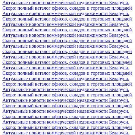
Актуальные новости коммерческой недвижимости Беларуси.
Скоро: полный каталог офисов, складов и торговых площадей
Актуальные новости коммерческой недвижимости Беларуси.
Скоро: полный каталог офисов, складов и торговых площадей
Актуальные новости коммерческой недвижимости Беларуси.
Скоро: полный каталог офисов, складов и торговых площадей
Актуальные новости коммерческой недвижимости Беларуси.
Скоро: полный каталог офисов, складов и торговых площадей
Актуальные новости коммерческой недвижимости Беларуси.
Скоро: полный каталог офисов, складов и торговых площадей
Актуальные новости коммерческой недвижимости Беларуси.
Скоро: полный каталог офисов, складов и торговых площадей
Актуальные новости коммерческой недвижимости Беларуси.
Скоро: полный каталог офисов, складов и торговых площадей
Актуальные новости коммерческой недвижимости Беларуси.
Скоро: полный каталог офисов, складов и торговых площадей
Актуальные новости коммерческой недвижимости Беларуси.
Скоро: полный каталог офисов, складов и торговых площадей
Актуальные новости коммерческой недвижимости Беларуси.
Скоро: полный каталог офисов, складов и торговых площадей
Актуальные новости коммерческой недвижимости Беларуси.
Скоро: полный каталог офисов, складов и торговых площадей
Актуальные новости коммерческой недвижимости Беларуси.
Скоро: полный каталог офисов, складов и торговых площадей
Актуальные новости коммерческой недвижимости Беларуси.