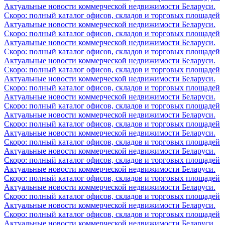
Актуальные новости коммерческой недвижимости Беларуси.
Скоро: полный каталог офисов, складов и торговых площадей
Актуальные новости коммерческой недвижимости Беларуси.
Скоро: полный каталог офисов, складов и торговых площадей
Актуальные новости коммерческой недвижимости Беларуси.
Скоро: полный каталог офисов, складов и торговых площадей
Актуальные новости коммерческой недвижимости Беларуси.
Скоро: полный каталог офисов, складов и торговых площадей
Актуальные новости коммерческой недвижимости Беларуси.
Скоро: полный каталог офисов, складов и торговых площадей
Актуальные новости коммерческой недвижимости Беларуси.
Скоро: полный каталог офисов, складов и торговых площадей
Актуальные новости коммерческой недвижимости Беларуси.
Скоро: полный каталог офисов, складов и торговых площадей
Актуальные новости коммерческой недвижимости Беларуси.
Скоро: полный каталог офисов, складов и торговых площадей
Актуальные новости коммерческой недвижимости Беларуси.
Скоро: полный каталог офисов, складов и торговых площадей
Актуальные новости коммерческой недвижимости Беларуси.
Скоро: полный каталог офисов, складов и торговых площадей
Актуальные новости коммерческой недвижимости Беларуси.
Скоро: полный каталог офисов, складов и торговых площадей
Актуальные новости коммерческой недвижимости Беларуси.
Скоро: полный каталог офисов, складов и торговых площадей
Актуальные новости коммерческой недвижимости Беларуси.