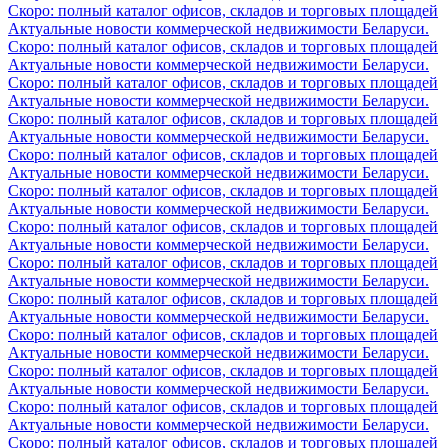
Скоро: полный каталог офисов, складов и торговых площадей
Актуальные новости коммерческой недвижимости Беларуси.
Скоро: полный каталог офисов, складов и торговых площадей
Актуальные новости коммерческой недвижимости Беларуси.
Скоро: полный каталог офисов, складов и торговых площадей
Актуальные новости коммерческой недвижимости Беларуси.
Скоро: полный каталог офисов, складов и торговых площадей
Актуальные новости коммерческой недвижимости Беларуси.
Скоро: полный каталог офисов, складов и торговых площадей
Актуальные новости коммерческой недвижимости Беларуси.
Скоро: полный каталог офисов, складов и торговых площадей
Актуальные новости коммерческой недвижимости Беларуси.
Скоро: полный каталог офисов, складов и торговых площадей
Актуальные новости коммерческой недвижимости Беларуси.
Скоро: полный каталог офисов, складов и торговых площадей
Актуальные новости коммерческой недвижимости Беларуси.
Скоро: полный каталог офисов, складов и торговых площадей
Актуальные новости коммерческой недвижимости Беларуси.
Скоро: полный каталог офисов, складов и торговых площадей
Актуальные новости коммерческой недвижимости Беларуси.
Скоро: полный каталог офисов, складов и торговых площадей
Актуальные новости коммерческой недвижимости Беларуси.
Скоро: полный каталог офисов, складов и торговых площадей
Актуальные новости коммерческой недвижимости Беларуси.
Скоро: полный каталог офисов, складов и торговых площадей