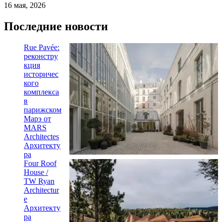
16 мая, 2026
Последние новости
Rue Pavée:
реконстру
кция
историчес
кого
комплекса
в
парижском
Марэ от
MARS
Architectes
Архитекту
ра
Four Roof
House /
TW Ryan
Architectur
e
Архитекту
ра