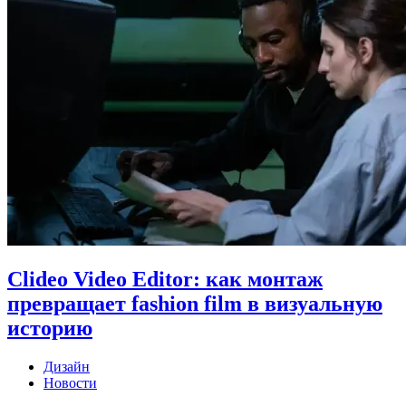
Clideo Video Editor: как монтаж
превращает fashion film в визуальную
историю
Дизайн
Новости