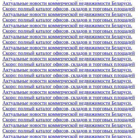
Актуальные новости коммерческой недвижимости Беларуси.
Скоро: полный каталог офисов, складов и торговых площадей
Актуальные новости коммерческой недвижимости Беларуси.
Скоро: полный каталог офисов, складов и торговых площадей
Актуальные новости коммерческой недвижимости Беларуси.
Скоро: полный каталог офисов, складов и торговых площадей
Актуальные новости коммерческой недвижимости Беларуси.
Скоро: полный каталог офисов, складов и торговых площадей
Актуальные новости коммерческой недвижимости Беларуси.
Скоро: полный каталог офисов, складов и торговых площадей
Актуальные новости коммерческой недвижимости Беларуси.
Скоро: полный каталог офисов, складов и торговых площадей
Актуальные новости коммерческой недвижимости Беларуси.
Скоро: полный каталог офисов, складов и торговых площадей
Актуальные новости коммерческой недвижимости Беларуси.
Скоро: полный каталог офисов, складов и торговых площадей
Актуальные новости коммерческой недвижимости Беларуси.
Скоро: полный каталог офисов, складов и торговых площадей
Актуальные новости коммерческой недвижимости Беларуси.
Скоро: полный каталог офисов, складов и торговых площадей
Актуальные новости коммерческой недвижимости Беларуси.
Скоро: полный каталог офисов, складов и торговых площадей
Актуальные новости коммерческой недвижимости Беларуси.
Скоро: полный каталог офисов, складов и торговых площадей
Актуальные новости коммерческой недвижимости Беларуси.