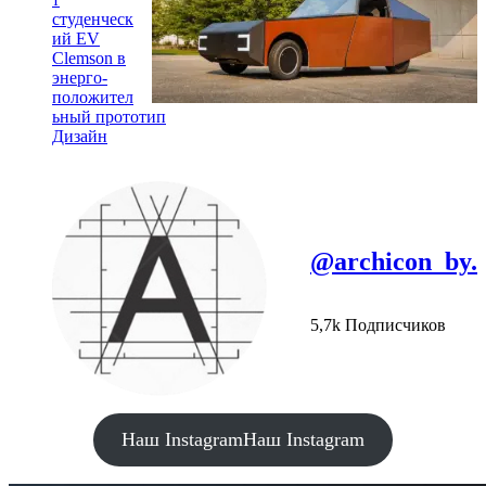
студенческ
ий EV
Clemson в
энерго-
положител
ьный прототип
Дизайн
@archicon_by.
5,7k Подписчиков
Наш Instagram
Наш Instagram