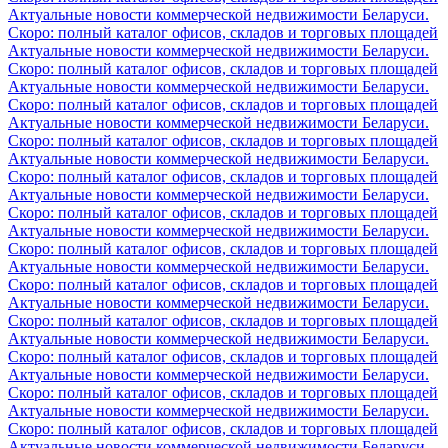
Актуальные новости коммерческой недвижимости Беларуси.
Скоро: полный каталог офисов, складов и торговых площадей
Актуальные новости коммерческой недвижимости Беларуси.
Скоро: полный каталог офисов, складов и торговых площадей
Актуальные новости коммерческой недвижимости Беларуси.
Скоро: полный каталог офисов, складов и торговых площадей
Актуальные новости коммерческой недвижимости Беларуси.
Скоро: полный каталог офисов, складов и торговых площадей
Актуальные новости коммерческой недвижимости Беларуси.
Скоро: полный каталог офисов, складов и торговых площадей
Актуальные новости коммерческой недвижимости Беларуси.
Скоро: полный каталог офисов, складов и торговых площадей
Актуальные новости коммерческой недвижимости Беларуси.
Скоро: полный каталог офисов, складов и торговых площадей
Актуальные новости коммерческой недвижимости Беларуси.
Скоро: полный каталог офисов, складов и торговых площадей
Актуальные новости коммерческой недвижимости Беларуси.
Скоро: полный каталог офисов, складов и торговых площадей
Актуальные новости коммерческой недвижимости Беларуси.
Скоро: полный каталог офисов, складов и торговых площадей
Актуальные новости коммерческой недвижимости Беларуси.
Скоро: полный каталог офисов, складов и торговых площадей
Актуальные новости коммерческой недвижимости Беларуси.
Скоро: полный каталог офисов, складов и торговых площадей
Актуальные новости коммерческой недвижимости Беларуси.