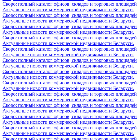
Скоро: полный каталог офисов, складов и торговых площадей
Актуальные новости коммерческой недвижимости Беларуси.
Скоро: полный каталог офисов, складов и торговых площадей
Актуальные новости коммерческой недвижимости Беларуси.
Скоро: полный каталог офисов, складов и торговых площадей
Актуальные новости коммерческой недвижимости Беларуси.
Скоро: полный каталог офисов, складов и торговых площадей
Актуальные новости коммерческой недвижимости Беларуси.
Скоро: полный каталог офисов, складов и торговых площадей
Актуальные новости коммерческой недвижимости Беларуси.
Скоро: полный каталог офисов, складов и торговых площадей
Актуальные новости коммерческой недвижимости Беларуси.
Скоро: полный каталог офисов, складов и торговых площадей
Актуальные новости коммерческой недвижимости Беларуси.
Скоро: полный каталог офисов, складов и торговых площадей
Актуальные новости коммерческой недвижимости Беларуси.
Скоро: полный каталог офисов, складов и торговых площадей
Актуальные новости коммерческой недвижимости Беларуси.
Скоро: полный каталог офисов, складов и торговых площадей
Актуальные новости коммерческой недвижимости Беларуси.
Скоро: полный каталог офисов, складов и торговых площадей
Актуальные новости коммерческой недвижимости Беларуси.
Скоро: полный каталог офисов, складов и торговых площадей
Актуальные новости коммерческой недвижимости Беларуси.
Скоро: полный каталог офисов, складов и торговых площадей