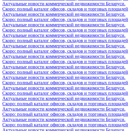
Актуальные новости коммерческой недвижимости Беларуси.
Скоро: полный каталог офисов, складов и торговых площадей
Актуальные новости коммерческой недвижимости Беларуси.
Скоро: полный каталог офисов, складов и торговых площадей
Актуальные новости коммерческой недвижимости Беларуси.
Скоро: полный каталог офисов, складов и торговых площадей
Актуальные новости коммерческой недвижимости Беларуси.
Скоро: полный каталог офисов, складов и торговых площадей
Актуальные новости коммерческой недвижимости Беларуси.
Скоро: полный каталог офисов, складов и торговых площадей
Актуальные новости коммерческой недвижимости Беларуси.
Скоро: полный каталог офисов, складов и торговых площадей
Актуальные новости коммерческой недвижимости Беларуси.
Скоро: полный каталог офисов, складов и торговых площадей
Актуальные новости коммерческой недвижимости Беларуси.
Скоро: полный каталог офисов, складов и торговых площадей
Актуальные новости коммерческой недвижимости Беларуси.
Скоро: полный каталог офисов, складов и торговых площадей
Актуальные новости коммерческой недвижимости Беларуси.
Скоро: полный каталог офисов, складов и торговых площадей
Актуальные новости коммерческой недвижимости Беларуси.
Скоро: полный каталог офисов, складов и торговых площадей
Актуальные новости коммерческой недвижимости Беларуси.
Скоро: полный каталог офисов, складов и торговых площадей
Актуальные новости коммерческой недвижимости Беларуси.