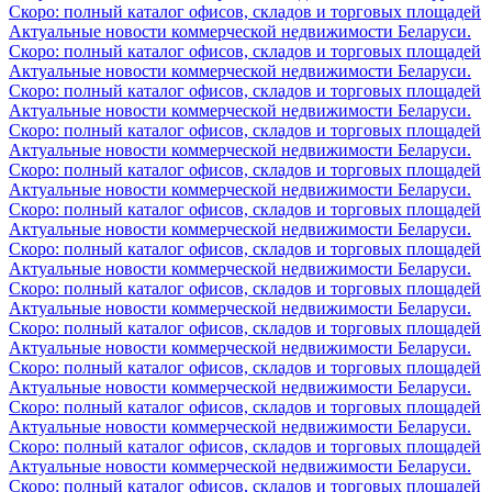
Скоро: полный каталог офисов, складов и торговых площадей
Актуальные новости коммерческой недвижимости Беларуси.
Скоро: полный каталог офисов, складов и торговых площадей
Актуальные новости коммерческой недвижимости Беларуси.
Скоро: полный каталог офисов, складов и торговых площадей
Актуальные новости коммерческой недвижимости Беларуси.
Скоро: полный каталог офисов, складов и торговых площадей
Актуальные новости коммерческой недвижимости Беларуси.
Скоро: полный каталог офисов, складов и торговых площадей
Актуальные новости коммерческой недвижимости Беларуси.
Скоро: полный каталог офисов, складов и торговых площадей
Актуальные новости коммерческой недвижимости Беларуси.
Скоро: полный каталог офисов, складов и торговых площадей
Актуальные новости коммерческой недвижимости Беларуси.
Скоро: полный каталог офисов, складов и торговых площадей
Актуальные новости коммерческой недвижимости Беларуси.
Скоро: полный каталог офисов, складов и торговых площадей
Актуальные новости коммерческой недвижимости Беларуси.
Скоро: полный каталог офисов, складов и торговых площадей
Актуальные новости коммерческой недвижимости Беларуси.
Скоро: полный каталог офисов, складов и торговых площадей
Актуальные новости коммерческой недвижимости Беларуси.
Скоро: полный каталог офисов, складов и торговых площадей
Актуальные новости коммерческой недвижимости Беларуси.
Скоро: полный каталог офисов, складов и торговых площадей