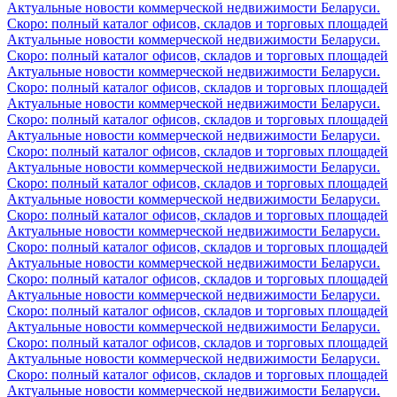
Актуальные новости коммерческой недвижимости Беларуси.
Скоро: полный каталог офисов, складов и торговых площадей
Актуальные новости коммерческой недвижимости Беларуси.
Скоро: полный каталог офисов, складов и торговых площадей
Актуальные новости коммерческой недвижимости Беларуси.
Скоро: полный каталог офисов, складов и торговых площадей
Актуальные новости коммерческой недвижимости Беларуси.
Скоро: полный каталог офисов, складов и торговых площадей
Актуальные новости коммерческой недвижимости Беларуси.
Скоро: полный каталог офисов, складов и торговых площадей
Актуальные новости коммерческой недвижимости Беларуси.
Скоро: полный каталог офисов, складов и торговых площадей
Актуальные новости коммерческой недвижимости Беларуси.
Скоро: полный каталог офисов, складов и торговых площадей
Актуальные новости коммерческой недвижимости Беларуси.
Скоро: полный каталог офисов, складов и торговых площадей
Актуальные новости коммерческой недвижимости Беларуси.
Скоро: полный каталог офисов, складов и торговых площадей
Актуальные новости коммерческой недвижимости Беларуси.
Скоро: полный каталог офисов, складов и торговых площадей
Актуальные новости коммерческой недвижимости Беларуси.
Скоро: полный каталог офисов, складов и торговых площадей
Актуальные новости коммерческой недвижимости Беларуси.
Скоро: полный каталог офисов, складов и торговых площадей
Актуальные новости коммерческой недвижимости Беларуси.