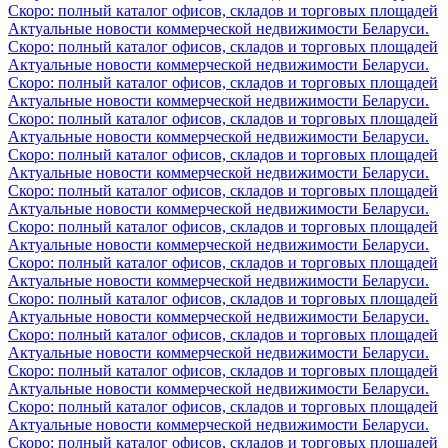
Скоро: полный каталог офисов, складов и торговых площадей
Актуальные новости коммерческой недвижимости Беларуси.
Скоро: полный каталог офисов, складов и торговых площадей
Актуальные новости коммерческой недвижимости Беларуси.
Скоро: полный каталог офисов, складов и торговых площадей
Актуальные новости коммерческой недвижимости Беларуси.
Скоро: полный каталог офисов, складов и торговых площадей
Актуальные новости коммерческой недвижимости Беларуси.
Скоро: полный каталог офисов, складов и торговых площадей
Актуальные новости коммерческой недвижимости Беларуси.
Скоро: полный каталог офисов, складов и торговых площадей
Актуальные новости коммерческой недвижимости Беларуси.
Скоро: полный каталог офисов, складов и торговых площадей
Актуальные новости коммерческой недвижимости Беларуси.
Скоро: полный каталог офисов, складов и торговых площадей
Актуальные новости коммерческой недвижимости Беларуси.
Скоро: полный каталог офисов, складов и торговых площадей
Актуальные новости коммерческой недвижимости Беларуси.
Скоро: полный каталог офисов, складов и торговых площадей
Актуальные новости коммерческой недвижимости Беларуси.
Скоро: полный каталог офисов, складов и торговых площадей
Актуальные новости коммерческой недвижимости Беларуси.
Скоро: полный каталог офисов, складов и торговых площадей
Актуальные новости коммерческой недвижимости Беларуси.
Скоро: полный каталог офисов, складов и торговых площадей