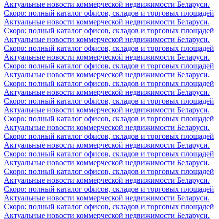
Актуальные новости коммерческой недвижимости Беларуси.
Скоро: полный каталог офисов, складов и торговых площадей
Актуальные новости коммерческой недвижимости Беларуси.
Скоро: полный каталог офисов, складов и торговых площадей
Актуальные новости коммерческой недвижимости Беларуси.
Скоро: полный каталог офисов, складов и торговых площадей
Актуальные новости коммерческой недвижимости Беларуси.
Скоро: полный каталог офисов, складов и торговых площадей
Актуальные новости коммерческой недвижимости Беларуси.
Скоро: полный каталог офисов, складов и торговых площадей
Актуальные новости коммерческой недвижимости Беларуси.
Скоро: полный каталог офисов, складов и торговых площадей
Актуальные новости коммерческой недвижимости Беларуси.
Скоро: полный каталог офисов, складов и торговых площадей
Актуальные новости коммерческой недвижимости Беларуси.
Скоро: полный каталог офисов, складов и торговых площадей
Актуальные новости коммерческой недвижимости Беларуси.
Скоро: полный каталог офисов, складов и торговых площадей
Актуальные новости коммерческой недвижимости Беларуси.
Скоро: полный каталог офисов, складов и торговых площадей
Актуальные новости коммерческой недвижимости Беларуси.
Скоро: полный каталог офисов, складов и торговых площадей
Актуальные новости коммерческой недвижимости Беларуси.
Скоро: полный каталог офисов, складов и торговых площадей
Актуальные новости коммерческой недвижимости Беларуси.