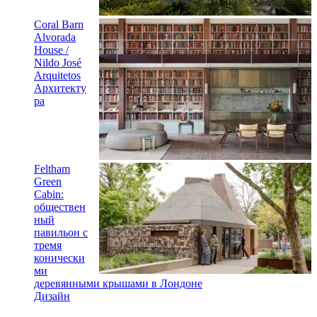
Coral Barn
Alvorada
House /
Nildo José
Arquitetos
Архитекту
ра
Feltham
Green
Cabin:
обществен
ный
павильон с
тремя
конически
ми
деревянными крышами в Лондоне
Дизайн