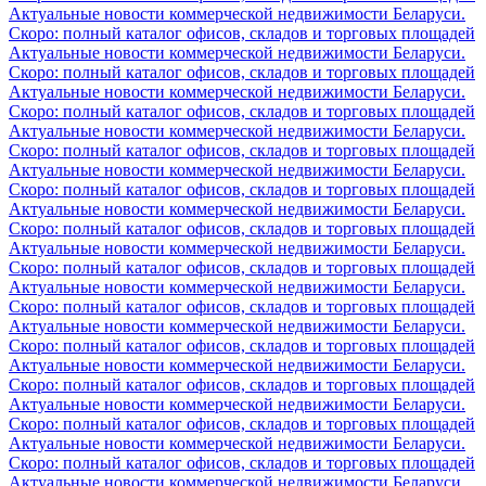
Актуальные новости коммерческой недвижимости Беларуси.
Скоро: полный каталог офисов, складов и торговых площадей
Актуальные новости коммерческой недвижимости Беларуси.
Скоро: полный каталог офисов, складов и торговых площадей
Актуальные новости коммерческой недвижимости Беларуси.
Скоро: полный каталог офисов, складов и торговых площадей
Актуальные новости коммерческой недвижимости Беларуси.
Скоро: полный каталог офисов, складов и торговых площадей
Актуальные новости коммерческой недвижимости Беларуси.
Скоро: полный каталог офисов, складов и торговых площадей
Актуальные новости коммерческой недвижимости Беларуси.
Скоро: полный каталог офисов, складов и торговых площадей
Актуальные новости коммерческой недвижимости Беларуси.
Скоро: полный каталог офисов, складов и торговых площадей
Актуальные новости коммерческой недвижимости Беларуси.
Скоро: полный каталог офисов, складов и торговых площадей
Актуальные новости коммерческой недвижимости Беларуси.
Скоро: полный каталог офисов, складов и торговых площадей
Актуальные новости коммерческой недвижимости Беларуси.
Скоро: полный каталог офисов, складов и торговых площадей
Актуальные новости коммерческой недвижимости Беларуси.
Скоро: полный каталог офисов, складов и торговых площадей
Актуальные новости коммерческой недвижимости Беларуси.
Скоро: полный каталог офисов, складов и торговых площадей
Актуальные новости коммерческой недвижимости Беларуси.