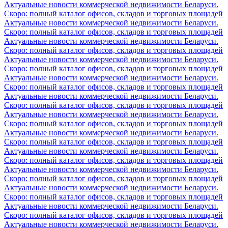
Актуальные новости коммерческой недвижимости Беларуси.
Скоро: полный каталог офисов, складов и торговых площадей
Актуальные новости коммерческой недвижимости Беларуси.
Скоро: полный каталог офисов, складов и торговых площадей
Актуальные новости коммерческой недвижимости Беларуси.
Скоро: полный каталог офисов, складов и торговых площадей
Актуальные новости коммерческой недвижимости Беларуси.
Скоро: полный каталог офисов, складов и торговых площадей
Актуальные новости коммерческой недвижимости Беларуси.
Скоро: полный каталог офисов, складов и торговых площадей
Актуальные новости коммерческой недвижимости Беларуси.
Скоро: полный каталог офисов, складов и торговых площадей
Актуальные новости коммерческой недвижимости Беларуси.
Скоро: полный каталог офисов, складов и торговых площадей
Актуальные новости коммерческой недвижимости Беларуси.
Скоро: полный каталог офисов, складов и торговых площадей
Актуальные новости коммерческой недвижимости Беларуси.
Скоро: полный каталог офисов, складов и торговых площадей
Актуальные новости коммерческой недвижимости Беларуси.
Скоро: полный каталог офисов, складов и торговых площадей
Актуальные новости коммерческой недвижимости Беларуси.
Скоро: полный каталог офисов, складов и торговых площадей
Актуальные новости коммерческой недвижимости Беларуси.
Скоро: полный каталог офисов, складов и торговых площадей
Актуальные новости коммерческой недвижимости Беларуси.