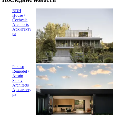
RDH
House /
Čechvala
Architects
Архитекту
ра
Paraiso
Remodel /
Austin
Sandy
Architects
Архитекту
ра