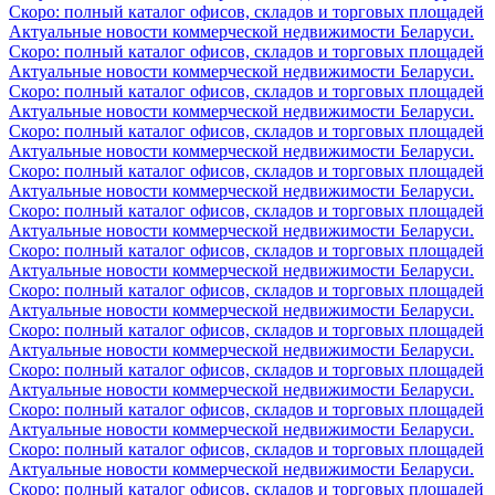
Скоро: полный каталог офисов, складов и торговых площадей
Актуальные новости коммерческой недвижимости Беларуси.
Скоро: полный каталог офисов, складов и торговых площадей
Актуальные новости коммерческой недвижимости Беларуси.
Скоро: полный каталог офисов, складов и торговых площадей
Актуальные новости коммерческой недвижимости Беларуси.
Скоро: полный каталог офисов, складов и торговых площадей
Актуальные новости коммерческой недвижимости Беларуси.
Скоро: полный каталог офисов, складов и торговых площадей
Актуальные новости коммерческой недвижимости Беларуси.
Скоро: полный каталог офисов, складов и торговых площадей
Актуальные новости коммерческой недвижимости Беларуси.
Скоро: полный каталог офисов, складов и торговых площадей
Актуальные новости коммерческой недвижимости Беларуси.
Скоро: полный каталог офисов, складов и торговых площадей
Актуальные новости коммерческой недвижимости Беларуси.
Скоро: полный каталог офисов, складов и торговых площадей
Актуальные новости коммерческой недвижимости Беларуси.
Скоро: полный каталог офисов, складов и торговых площадей
Актуальные новости коммерческой недвижимости Беларуси.
Скоро: полный каталог офисов, складов и торговых площадей
Актуальные новости коммерческой недвижимости Беларуси.
Скоро: полный каталог офисов, складов и торговых площадей
Актуальные новости коммерческой недвижимости Беларуси.
Скоро: полный каталог офисов, складов и торговых площадей