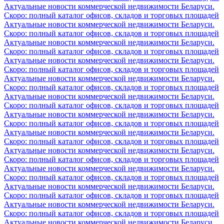
Актуальные новости коммерческой недвижимости Беларуси.
Скоро: полный каталог офисов, складов и торговых площадей
Актуальные новости коммерческой недвижимости Беларуси.
Скоро: полный каталог офисов, складов и торговых площадей
Актуальные новости коммерческой недвижимости Беларуси.
Скоро: полный каталог офисов, складов и торговых площадей
Актуальные новости коммерческой недвижимости Беларуси.
Скоро: полный каталог офисов, складов и торговых площадей
Актуальные новости коммерческой недвижимости Беларуси.
Скоро: полный каталог офисов, складов и торговых площадей
Актуальные новости коммерческой недвижимости Беларуси.
Скоро: полный каталог офисов, складов и торговых площадей
Актуальные новости коммерческой недвижимости Беларуси.
Скоро: полный каталог офисов, складов и торговых площадей
Актуальные новости коммерческой недвижимости Беларуси.
Скоро: полный каталог офисов, складов и торговых площадей
Актуальные новости коммерческой недвижимости Беларуси.
Скоро: полный каталог офисов, складов и торговых площадей
Актуальные новости коммерческой недвижимости Беларуси.
Скоро: полный каталог офисов, складов и торговых площадей
Актуальные новости коммерческой недвижимости Беларуси.
Скоро: полный каталог офисов, складов и торговых площадей
Актуальные новости коммерческой недвижимости Беларуси.
Скоро: полный каталог офисов, складов и торговых площадей
Актуальные новости коммерческой недвижимости Беларуси.