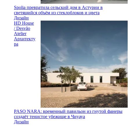
Spolia превратила сельский дом в Астурии в
светящийся объём из стеклоблоков и цвета
Дизайн
HD House
/ Desvão
Atelier
Архитекту
ра
PASO NARA: временный павильон из гнутой фанеры
создаёт тенистое убежище в Чиуауа
Дизайн