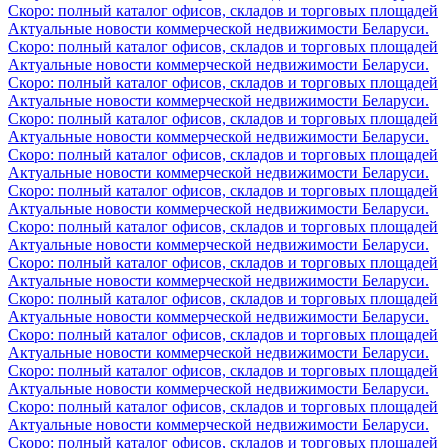
Скоро: полный каталог офисов, складов и торговых площадей
Актуальные новости коммерческой недвижимости Беларуси.
Скоро: полный каталог офисов, складов и торговых площадей
Актуальные новости коммерческой недвижимости Беларуси.
Скоро: полный каталог офисов, складов и торговых площадей
Актуальные новости коммерческой недвижимости Беларуси.
Скоро: полный каталог офисов, складов и торговых площадей
Актуальные новости коммерческой недвижимости Беларуси.
Скоро: полный каталог офисов, складов и торговых площадей
Актуальные новости коммерческой недвижимости Беларуси.
Скоро: полный каталог офисов, складов и торговых площадей
Актуальные новости коммерческой недвижимости Беларуси.
Скоро: полный каталог офисов, складов и торговых площадей
Актуальные новости коммерческой недвижимости Беларуси.
Скоро: полный каталог офисов, складов и торговых площадей
Актуальные новости коммерческой недвижимости Беларуси.
Скоро: полный каталог офисов, складов и торговых площадей
Актуальные новости коммерческой недвижимости Беларуси.
Скоро: полный каталог офисов, складов и торговых площадей
Актуальные новости коммерческой недвижимости Беларуси.
Скоро: полный каталог офисов, складов и торговых площадей
Актуальные новости коммерческой недвижимости Беларуси.
Скоро: полный каталог офисов, складов и торговых площадей
Актуальные новости коммерческой недвижимости Беларуси.
Скоро: полный каталог офисов, складов и торговых площадей