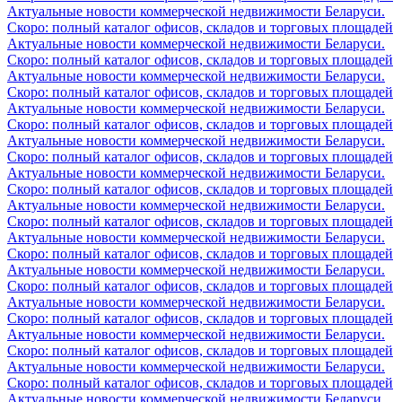
Актуальные новости коммерческой недвижимости Беларуси.
Скоро: полный каталог офисов, складов и торговых площадей
Актуальные новости коммерческой недвижимости Беларуси.
Скоро: полный каталог офисов, складов и торговых площадей
Актуальные новости коммерческой недвижимости Беларуси.
Скоро: полный каталог офисов, складов и торговых площадей
Актуальные новости коммерческой недвижимости Беларуси.
Скоро: полный каталог офисов, складов и торговых площадей
Актуальные новости коммерческой недвижимости Беларуси.
Скоро: полный каталог офисов, складов и торговых площадей
Актуальные новости коммерческой недвижимости Беларуси.
Скоро: полный каталог офисов, складов и торговых площадей
Актуальные новости коммерческой недвижимости Беларуси.
Скоро: полный каталог офисов, складов и торговых площадей
Актуальные новости коммерческой недвижимости Беларуси.
Скоро: полный каталог офисов, складов и торговых площадей
Актуальные новости коммерческой недвижимости Беларуси.
Скоро: полный каталог офисов, складов и торговых площадей
Актуальные новости коммерческой недвижимости Беларуси.
Скоро: полный каталог офисов, складов и торговых площадей
Актуальные новости коммерческой недвижимости Беларуси.
Скоро: полный каталог офисов, складов и торговых площадей
Актуальные новости коммерческой недвижимости Беларуси.
Скоро: полный каталог офисов, складов и торговых площадей
Актуальные новости коммерческой недвижимости Беларуси.