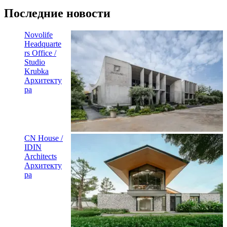
Последние новости
Novolife
Headquarte
rs Office /
Studio
Krubka
Архитекту
ра
CN House /
IDIN
Architects
Архитекту
ра