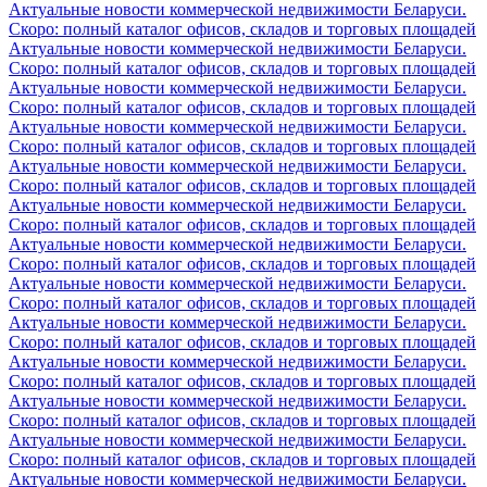
Актуальные новости коммерческой недвижимости Беларуси.
Скоро: полный каталог офисов, складов и торговых площадей
Актуальные новости коммерческой недвижимости Беларуси.
Скоро: полный каталог офисов, складов и торговых площадей
Актуальные новости коммерческой недвижимости Беларуси.
Скоро: полный каталог офисов, складов и торговых площадей
Актуальные новости коммерческой недвижимости Беларуси.
Скоро: полный каталог офисов, складов и торговых площадей
Актуальные новости коммерческой недвижимости Беларуси.
Скоро: полный каталог офисов, складов и торговых площадей
Актуальные новости коммерческой недвижимости Беларуси.
Скоро: полный каталог офисов, складов и торговых площадей
Актуальные новости коммерческой недвижимости Беларуси.
Скоро: полный каталог офисов, складов и торговых площадей
Актуальные новости коммерческой недвижимости Беларуси.
Скоро: полный каталог офисов, складов и торговых площадей
Актуальные новости коммерческой недвижимости Беларуси.
Скоро: полный каталог офисов, складов и торговых площадей
Актуальные новости коммерческой недвижимости Беларуси.
Скоро: полный каталог офисов, складов и торговых площадей
Актуальные новости коммерческой недвижимости Беларуси.
Скоро: полный каталог офисов, складов и торговых площадей
Актуальные новости коммерческой недвижимости Беларуси.
Скоро: полный каталог офисов, складов и торговых площадей
Актуальные новости коммерческой недвижимости Беларуси.