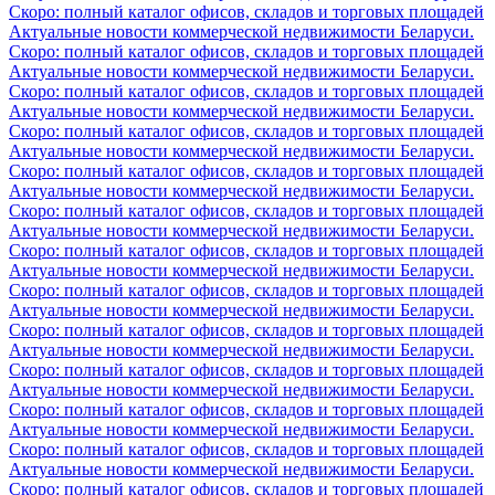
Скоро: полный каталог офисов, складов и торговых площадей
Актуальные новости коммерческой недвижимости Беларуси.
Скоро: полный каталог офисов, складов и торговых площадей
Актуальные новости коммерческой недвижимости Беларуси.
Скоро: полный каталог офисов, складов и торговых площадей
Актуальные новости коммерческой недвижимости Беларуси.
Скоро: полный каталог офисов, складов и торговых площадей
Актуальные новости коммерческой недвижимости Беларуси.
Скоро: полный каталог офисов, складов и торговых площадей
Актуальные новости коммерческой недвижимости Беларуси.
Скоро: полный каталог офисов, складов и торговых площадей
Актуальные новости коммерческой недвижимости Беларуси.
Скоро: полный каталог офисов, складов и торговых площадей
Актуальные новости коммерческой недвижимости Беларуси.
Скоро: полный каталог офисов, складов и торговых площадей
Актуальные новости коммерческой недвижимости Беларуси.
Скоро: полный каталог офисов, складов и торговых площадей
Актуальные новости коммерческой недвижимости Беларуси.
Скоро: полный каталог офисов, складов и торговых площадей
Актуальные новости коммерческой недвижимости Беларуси.
Скоро: полный каталог офисов, складов и торговых площадей
Актуальные новости коммерческой недвижимости Беларуси.
Скоро: полный каталог офисов, складов и торговых площадей
Актуальные новости коммерческой недвижимости Беларуси.
Скоро: полный каталог офисов, складов и торговых площадей