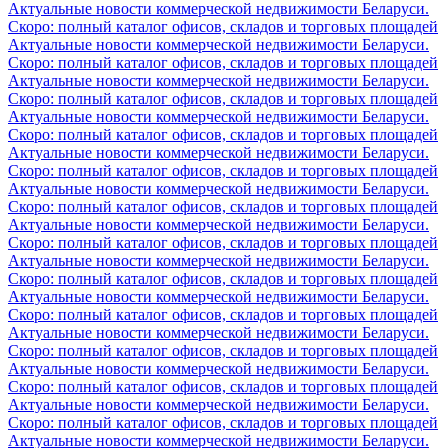
Актуальные новости коммерческой недвижимости Беларуси.
Скоро: полный каталог офисов, складов и торговых площадей
Актуальные новости коммерческой недвижимости Беларуси.
Скоро: полный каталог офисов, складов и торговых площадей
Актуальные новости коммерческой недвижимости Беларуси.
Скоро: полный каталог офисов, складов и торговых площадей
Актуальные новости коммерческой недвижимости Беларуси.
Скоро: полный каталог офисов, складов и торговых площадей
Актуальные новости коммерческой недвижимости Беларуси.
Скоро: полный каталог офисов, складов и торговых площадей
Актуальные новости коммерческой недвижимости Беларуси.
Скоро: полный каталог офисов, складов и торговых площадей
Актуальные новости коммерческой недвижимости Беларуси.
Скоро: полный каталог офисов, складов и торговых площадей
Актуальные новости коммерческой недвижимости Беларуси.
Скоро: полный каталог офисов, складов и торговых площадей
Актуальные новости коммерческой недвижимости Беларуси.
Скоро: полный каталог офисов, складов и торговых площадей
Актуальные новости коммерческой недвижимости Беларуси.
Скоро: полный каталог офисов, складов и торговых площадей
Актуальные новости коммерческой недвижимости Беларуси.
Скоро: полный каталог офисов, складов и торговых площадей
Актуальные новости коммерческой недвижимости Беларуси.
Скоро: полный каталог офисов, складов и торговых площадей
Актуальные новости коммерческой недвижимости Беларуси.