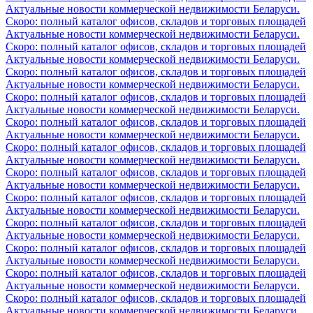
Актуальные новости коммерческой недвижимости Беларуси.
Скоро: полный каталог офисов, складов и торговых площадей
Актуальные новости коммерческой недвижимости Беларуси.
Скоро: полный каталог офисов, складов и торговых площадей
Актуальные новости коммерческой недвижимости Беларуси.
Скоро: полный каталог офисов, складов и торговых площадей
Актуальные новости коммерческой недвижимости Беларуси.
Скоро: полный каталог офисов, складов и торговых площадей
Актуальные новости коммерческой недвижимости Беларуси.
Скоро: полный каталог офисов, складов и торговых площадей
Актуальные новости коммерческой недвижимости Беларуси.
Скоро: полный каталог офисов, складов и торговых площадей
Актуальные новости коммерческой недвижимости Беларуси.
Скоро: полный каталог офисов, складов и торговых площадей
Актуальные новости коммерческой недвижимости Беларуси.
Скоро: полный каталог офисов, складов и торговых площадей
Актуальные новости коммерческой недвижимости Беларуси.
Скоро: полный каталог офисов, складов и торговых площадей
Актуальные новости коммерческой недвижимости Беларуси.
Скоро: полный каталог офисов, складов и торговых площадей
Актуальные новости коммерческой недвижимости Беларуси.
Скоро: полный каталог офисов, складов и торговых площадей
Актуальные новости коммерческой недвижимости Беларуси.
Скоро: полный каталог офисов, складов и торговых площадей
Актуальные новости коммерческой недвижимости Беларуси.