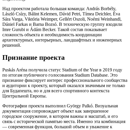
Над проектом работала большая команда: András Borbély,
László Csízy, Bálint Kelemen, Dávid Petri, Tímea Deichler, Éva
Sára Varga, Viktória Weimper, Gellért Oszoli, Noémi Weinhandl,
Dániel Farkas и Barna Bozsó. В техническую группу входили
Imre Gurubi и Ádám Becker. Такой состав показывает
сложность объекта и необходимость координации
архитектурных, интерьерных, ландшафтных и инженерных
решений.
Признание проекта
Puskás Aréna получила статус Stadium of the Year в 2019 году
по итогам публичного голосования Stadium Database. Это
признание фиксирует интерес профессионального сообщества
и аудитории к проекту, который оказался значимым не только
для Будапешта, но и для всего спортивного контекста
Центральной Европы.
Фотографии проекта выполнил György Palkó. Визуальная
документация сопровождает объект как завершенное
городское сооружение, в котором важны и масштаб, и его
связь с исторической памятью места. Именно эта комбинация
— современная функция, большой объем и уважение к