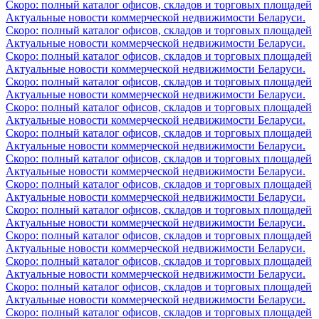
Скоро: полный каталог офисов, складов и торговых площадей
Актуальные новости коммерческой недвижимости Беларуси.
Скоро: полный каталог офисов, складов и торговых площадей
Актуальные новости коммерческой недвижимости Беларуси.
Скоро: полный каталог офисов, складов и торговых площадей
Актуальные новости коммерческой недвижимости Беларуси.
Скоро: полный каталог офисов, складов и торговых площадей
Актуальные новости коммерческой недвижимости Беларуси.
Скоро: полный каталог офисов, складов и торговых площадей
Актуальные новости коммерческой недвижимости Беларуси.
Скоро: полный каталог офисов, складов и торговых площадей
Актуальные новости коммерческой недвижимости Беларуси.
Скоро: полный каталог офисов, складов и торговых площадей
Актуальные новости коммерческой недвижимости Беларуси.
Скоро: полный каталог офисов, складов и торговых площадей
Актуальные новости коммерческой недвижимости Беларуси.
Скоро: полный каталог офисов, складов и торговых площадей
Актуальные новости коммерческой недвижимости Беларуси.
Скоро: полный каталог офисов, складов и торговых площадей
Актуальные новости коммерческой недвижимости Беларуси.
Скоро: полный каталог офисов, складов и торговых площадей
Актуальные новости коммерческой недвижимости Беларуси.
Скоро: полный каталог офисов, складов и торговых площадей
Актуальные новости коммерческой недвижимости Беларуси.
Скоро: полный каталог офисов, складов и торговых площадей