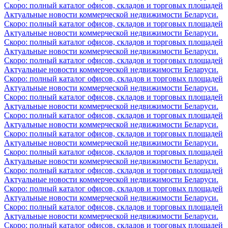
Скоро: полный каталог офисов, складов и торговых площадей
Актуальные новости коммерческой недвижимости Беларуси.
Скоро: полный каталог офисов, складов и торговых площадей
Актуальные новости коммерческой недвижимости Беларуси.
Скоро: полный каталог офисов, складов и торговых площадей
Актуальные новости коммерческой недвижимости Беларуси.
Скоро: полный каталог офисов, складов и торговых площадей
Актуальные новости коммерческой недвижимости Беларуси.
Скоро: полный каталог офисов, складов и торговых площадей
Актуальные новости коммерческой недвижимости Беларуси.
Скоро: полный каталог офисов, складов и торговых площадей
Актуальные новости коммерческой недвижимости Беларуси.
Скоро: полный каталог офисов, складов и торговых площадей
Актуальные новости коммерческой недвижимости Беларуси.
Скоро: полный каталог офисов, складов и торговых площадей
Актуальные новости коммерческой недвижимости Беларуси.
Скоро: полный каталог офисов, складов и торговых площадей
Актуальные новости коммерческой недвижимости Беларуси.
Скоро: полный каталог офисов, складов и торговых площадей
Актуальные новости коммерческой недвижимости Беларуси.
Скоро: полный каталог офисов, складов и торговых площадей
Актуальные новости коммерческой недвижимости Беларуси.
Скоро: полный каталог офисов, складов и торговых площадей
Актуальные новости коммерческой недвижимости Беларуси.
Скоро: полный каталог офисов, складов и торговых площадей