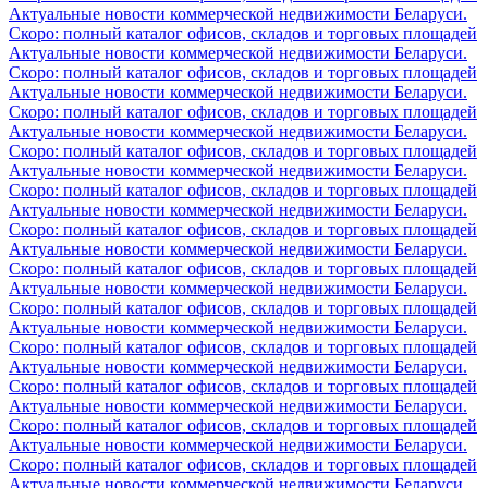
Актуальные новости коммерческой недвижимости Беларуси.
Скоро: полный каталог офисов, складов и торговых площадей
Актуальные новости коммерческой недвижимости Беларуси.
Скоро: полный каталог офисов, складов и торговых площадей
Актуальные новости коммерческой недвижимости Беларуси.
Скоро: полный каталог офисов, складов и торговых площадей
Актуальные новости коммерческой недвижимости Беларуси.
Скоро: полный каталог офисов, складов и торговых площадей
Актуальные новости коммерческой недвижимости Беларуси.
Скоро: полный каталог офисов, складов и торговых площадей
Актуальные новости коммерческой недвижимости Беларуси.
Скоро: полный каталог офисов, складов и торговых площадей
Актуальные новости коммерческой недвижимости Беларуси.
Скоро: полный каталог офисов, складов и торговых площадей
Актуальные новости коммерческой недвижимости Беларуси.
Скоро: полный каталог офисов, складов и торговых площадей
Актуальные новости коммерческой недвижимости Беларуси.
Скоро: полный каталог офисов, складов и торговых площадей
Актуальные новости коммерческой недвижимости Беларуси.
Скоро: полный каталог офисов, складов и торговых площадей
Актуальные новости коммерческой недвижимости Беларуси.
Скоро: полный каталог офисов, складов и торговых площадей
Актуальные новости коммерческой недвижимости Беларуси.
Скоро: полный каталог офисов, складов и торговых площадей
Актуальные новости коммерческой недвижимости Беларуси.