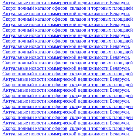
Актуальные новости коммерческой недвижимости Беларуси.
Скоро: полный каталог офисов, складов и торговых площадей
Актуальные новости коммерческой недвижимости Беларуси.
Скоро: полный каталог офисов, складов и торговых площадей
Актуальные новости коммерческой недвижимости Беларуси.
Скоро: полный каталог офисов, складов и торговых площадей
Актуальные новости коммерческой недвижимости Беларуси.
Скоро: полный каталог офисов, складов и торговых площадей
Актуальные новости коммерческой недвижимости Беларуси.
Скоро: полный каталог офисов, складов и торговых площадей
Актуальные новости коммерческой недвижимости Беларуси.
Скоро: полный каталог офисов, складов и торговых площадей
Актуальные новости коммерческой недвижимости Беларуси.
Скоро: полный каталог офисов, складов и торговых площадей
Актуальные новости коммерческой недвижимости Беларуси.
Скоро: полный каталог офисов, складов и торговых площадей
Актуальные новости коммерческой недвижимости Беларуси.
Скоро: полный каталог офисов, складов и торговых площадей
Актуальные новости коммерческой недвижимости Беларуси.
Скоро: полный каталог офисов, складов и торговых площадей
Актуальные новости коммерческой недвижимости Беларуси.
Скоро: полный каталог офисов, складов и торговых площадей
Актуальные новости коммерческой недвижимости Беларуси.
Скоро: полный каталог офисов, складов и торговых площадей
Актуальные новости коммерческой недвижимости Беларуси.