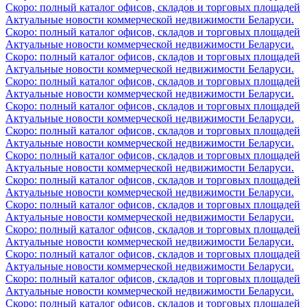
Скоро: полный каталог офисов, складов и торговых площадей
Актуальные новости коммерческой недвижимости Беларуси.
Скоро: полный каталог офисов, складов и торговых площадей
Актуальные новости коммерческой недвижимости Беларуси.
Скоро: полный каталог офисов, складов и торговых площадей
Актуальные новости коммерческой недвижимости Беларуси.
Скоро: полный каталог офисов, складов и торговых площадей
Актуальные новости коммерческой недвижимости Беларуси.
Скоро: полный каталог офисов, складов и торговых площадей
Актуальные новости коммерческой недвижимости Беларуси.
Скоро: полный каталог офисов, складов и торговых площадей
Актуальные новости коммерческой недвижимости Беларуси.
Скоро: полный каталог офисов, складов и торговых площадей
Актуальные новости коммерческой недвижимости Беларуси.
Скоро: полный каталог офисов, складов и торговых площадей
Актуальные новости коммерческой недвижимости Беларуси.
Скоро: полный каталог офисов, складов и торговых площадей
Актуальные новости коммерческой недвижимости Беларуси.
Скоро: полный каталог офисов, складов и торговых площадей
Актуальные новости коммерческой недвижимости Беларуси.
Скоро: полный каталог офисов, складов и торговых площадей
Актуальные новости коммерческой недвижимости Беларуси.
Скоро: полный каталог офисов, складов и торговых площадей
Актуальные новости коммерческой недвижимости Беларуси.
Скоро: полный каталог офисов, складов и торговых площадей