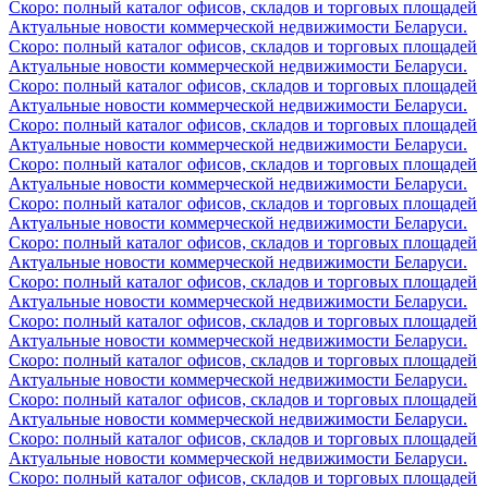
Скоро: полный каталог офисов, складов и торговых площадей
Актуальные новости коммерческой недвижимости Беларуси.
Скоро: полный каталог офисов, складов и торговых площадей
Актуальные новости коммерческой недвижимости Беларуси.
Скоро: полный каталог офисов, складов и торговых площадей
Актуальные новости коммерческой недвижимости Беларуси.
Скоро: полный каталог офисов, складов и торговых площадей
Актуальные новости коммерческой недвижимости Беларуси.
Скоро: полный каталог офисов, складов и торговых площадей
Актуальные новости коммерческой недвижимости Беларуси.
Скоро: полный каталог офисов, складов и торговых площадей
Актуальные новости коммерческой недвижимости Беларуси.
Скоро: полный каталог офисов, складов и торговых площадей
Актуальные новости коммерческой недвижимости Беларуси.
Скоро: полный каталог офисов, складов и торговых площадей
Актуальные новости коммерческой недвижимости Беларуси.
Скоро: полный каталог офисов, складов и торговых площадей
Актуальные новости коммерческой недвижимости Беларуси.
Скоро: полный каталог офисов, складов и торговых площадей
Актуальные новости коммерческой недвижимости Беларуси.
Скоро: полный каталог офисов, складов и торговых площадей
Актуальные новости коммерческой недвижимости Беларуси.
Скоро: полный каталог офисов, складов и торговых площадей
Актуальные новости коммерческой недвижимости Беларуси.
Скоро: полный каталог офисов, складов и торговых площадей