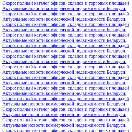
Скоро: полный каталог офисов, складов и торговых площадей
Актуальные новости коммерческой недвижимости Беларуси.
Скоро: полный каталог офисов, складов и торговых площадей
Актуальные новости коммерческой недвижимости Беларуси.
Скоро: полный каталог офисов, складов и торговых площадей
Актуальные новости коммерческой недвижимости Беларуси.
Скоро: полный каталог офисов, складов и торговых площадей
Актуальные новости коммерческой недвижимости Беларуси.
Скоро: полный каталог офисов, складов и торговых площадей
Актуальные новости коммерческой недвижимости Беларуси.
Скоро: полный каталог офисов, складов и торговых площадей
Актуальные новости коммерческой недвижимости Беларуси.
Скоро: полный каталог офисов, складов и торговых площадей
Актуальные новости коммерческой недвижимости Беларуси.
Скоро: полный каталог офисов, складов и торговых площадей
Актуальные новости коммерческой недвижимости Беларуси.
Скоро: полный каталог офисов, складов и торговых площадей
Актуальные новости коммерческой недвижимости Беларуси.
Скоро: полный каталог офисов, складов и торговых площадей
Актуальные новости коммерческой недвижимости Беларуси.
Скоро: полный каталог офисов, складов и торговых площадей
Актуальные новости коммерческой недвижимости Беларуси.
Скоро: полный каталог офисов, складов и торговых площадей
Актуальные новости коммерческой недвижимости Беларуси.
Скоро: полный каталог офисов, складов и торговых площадей