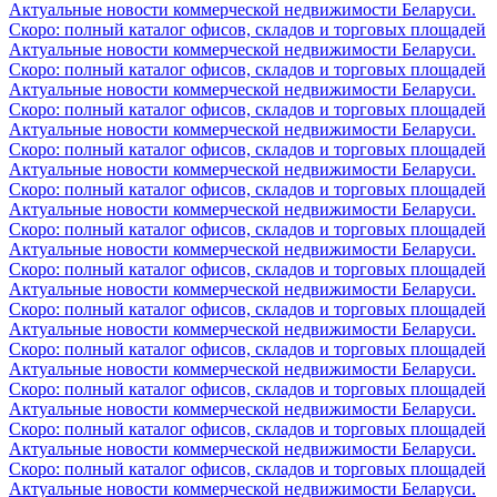
Актуальные новости коммерческой недвижимости Беларуси.
Скоро: полный каталог офисов, складов и торговых площадей
Актуальные новости коммерческой недвижимости Беларуси.
Скоро: полный каталог офисов, складов и торговых площадей
Актуальные новости коммерческой недвижимости Беларуси.
Скоро: полный каталог офисов, складов и торговых площадей
Актуальные новости коммерческой недвижимости Беларуси.
Скоро: полный каталог офисов, складов и торговых площадей
Актуальные новости коммерческой недвижимости Беларуси.
Скоро: полный каталог офисов, складов и торговых площадей
Актуальные новости коммерческой недвижимости Беларуси.
Скоро: полный каталог офисов, складов и торговых площадей
Актуальные новости коммерческой недвижимости Беларуси.
Скоро: полный каталог офисов, складов и торговых площадей
Актуальные новости коммерческой недвижимости Беларуси.
Скоро: полный каталог офисов, складов и торговых площадей
Актуальные новости коммерческой недвижимости Беларуси.
Скоро: полный каталог офисов, складов и торговых площадей
Актуальные новости коммерческой недвижимости Беларуси.
Скоро: полный каталог офисов, складов и торговых площадей
Актуальные новости коммерческой недвижимости Беларуси.
Скоро: полный каталог офисов, складов и торговых площадей
Актуальные новости коммерческой недвижимости Беларуси.
Скоро: полный каталог офисов, складов и торговых площадей
Актуальные новости коммерческой недвижимости Беларуси.