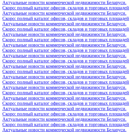
Актуальные новости коммерческой недвижимости Беларуси.
Скоро: полный каталог офисов, складов и торговых площадей
Актуальные новости коммерческой недвижимости Беларуси.
Скоро: полный каталог офисов, складов и торговых площадей
Актуальные новости коммерческой недвижимости Беларуси.
Скоро: полный каталог офисов, складов и торговых площадей
Актуальные новости коммерческой недвижимости Беларуси.
Скоро: полный каталог офисов, складов и торговых площадей
Актуальные новости коммерческой недвижимости Беларуси.
Скоро: полный каталог офисов, складов и торговых площадей
Актуальные новости коммерческой недвижимости Беларуси.
Скоро: полный каталог офисов, складов и торговых площадей
Актуальные новости коммерческой недвижимости Беларуси.
Скоро: полный каталог офисов, складов и торговых площадей
Актуальные новости коммерческой недвижимости Беларуси.
Скоро: полный каталог офисов, складов и торговых площадей
Актуальные новости коммерческой недвижимости Беларуси.
Скоро: полный каталог офисов, складов и торговых площадей
Актуальные новости коммерческой недвижимости Беларуси.
Скоро: полный каталог офисов, складов и торговых площадей
Актуальные новости коммерческой недвижимости Беларуси.
Скоро: полный каталог офисов, складов и торговых площадей
Актуальные новости коммерческой недвижимости Беларуси.
Скоро: полный каталог офисов, складов и торговых площадей
Актуальные новости коммерческой недвижимости Беларуси.