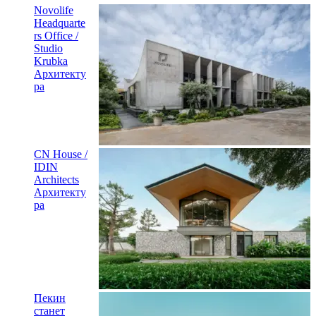
Novolife
Headquarte
rs Office /
Studio
Krubka
Архитекту
ра
CN House /
IDIN
Architects
Архитекту
ра
Пекин
станет