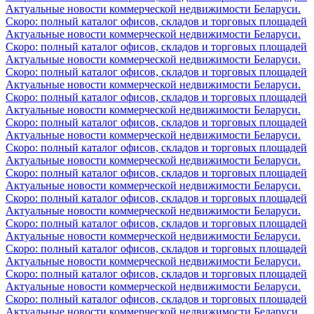
Актуальные новости коммерческой недвижимости Беларуси.
Скоро: полный каталог офисов, складов и торговых площадей
Актуальные новости коммерческой недвижимости Беларуси.
Скоро: полный каталог офисов, складов и торговых площадей
Актуальные новости коммерческой недвижимости Беларуси.
Скоро: полный каталог офисов, складов и торговых площадей
Актуальные новости коммерческой недвижимости Беларуси.
Скоро: полный каталог офисов, складов и торговых площадей
Актуальные новости коммерческой недвижимости Беларуси.
Скоро: полный каталог офисов, складов и торговых площадей
Актуальные новости коммерческой недвижимости Беларуси.
Скоро: полный каталог офисов, складов и торговых площадей
Актуальные новости коммерческой недвижимости Беларуси.
Скоро: полный каталог офисов, складов и торговых площадей
Актуальные новости коммерческой недвижимости Беларуси.
Скоро: полный каталог офисов, складов и торговых площадей
Актуальные новости коммерческой недвижимости Беларуси.
Скоро: полный каталог офисов, складов и торговых площадей
Актуальные новости коммерческой недвижимости Беларуси.
Скоро: полный каталог офисов, складов и торговых площадей
Актуальные новости коммерческой недвижимости Беларуси.
Скоро: полный каталог офисов, складов и торговых площадей
Актуальные новости коммерческой недвижимости Беларуси.
Скоро: полный каталог офисов, складов и торговых площадей
Актуальные новости коммерческой недвижимости Беларуси.