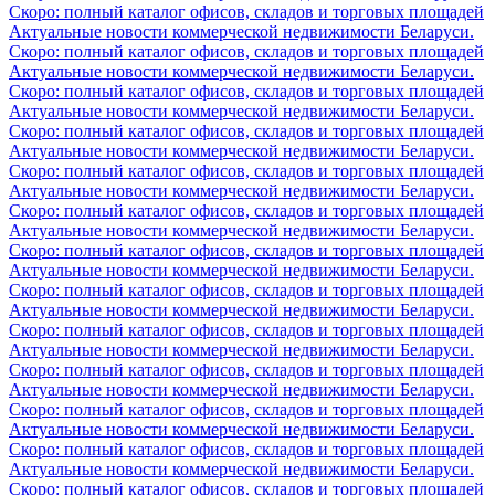
Скоро: полный каталог офисов, складов и торговых площадей
Актуальные новости коммерческой недвижимости Беларуси.
Скоро: полный каталог офисов, складов и торговых площадей
Актуальные новости коммерческой недвижимости Беларуси.
Скоро: полный каталог офисов, складов и торговых площадей
Актуальные новости коммерческой недвижимости Беларуси.
Скоро: полный каталог офисов, складов и торговых площадей
Актуальные новости коммерческой недвижимости Беларуси.
Скоро: полный каталог офисов, складов и торговых площадей
Актуальные новости коммерческой недвижимости Беларуси.
Скоро: полный каталог офисов, складов и торговых площадей
Актуальные новости коммерческой недвижимости Беларуси.
Скоро: полный каталог офисов, складов и торговых площадей
Актуальные новости коммерческой недвижимости Беларуси.
Скоро: полный каталог офисов, складов и торговых площадей
Актуальные новости коммерческой недвижимости Беларуси.
Скоро: полный каталог офисов, складов и торговых площадей
Актуальные новости коммерческой недвижимости Беларуси.
Скоро: полный каталог офисов, складов и торговых площадей
Актуальные новости коммерческой недвижимости Беларуси.
Скоро: полный каталог офисов, складов и торговых площадей
Актуальные новости коммерческой недвижимости Беларуси.
Скоро: полный каталог офисов, складов и торговых площадей
Актуальные новости коммерческой недвижимости Беларуси.
Скоро: полный каталог офисов, складов и торговых площадей