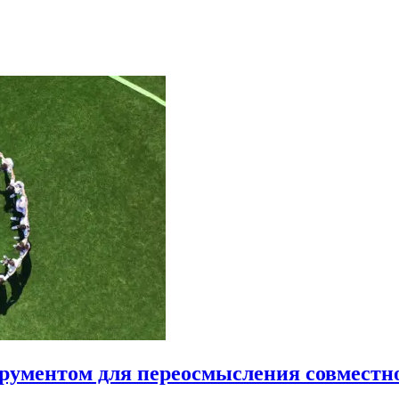
трументом для переосмысления совместн