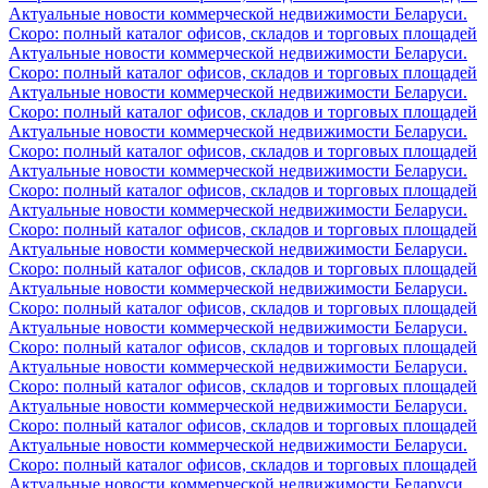
Актуальные новости коммерческой недвижимости Беларуси.
Скоро: полный каталог офисов, складов и торговых площадей
Актуальные новости коммерческой недвижимости Беларуси.
Скоро: полный каталог офисов, складов и торговых площадей
Актуальные новости коммерческой недвижимости Беларуси.
Скоро: полный каталог офисов, складов и торговых площадей
Актуальные новости коммерческой недвижимости Беларуси.
Скоро: полный каталог офисов, складов и торговых площадей
Актуальные новости коммерческой недвижимости Беларуси.
Скоро: полный каталог офисов, складов и торговых площадей
Актуальные новости коммерческой недвижимости Беларуси.
Скоро: полный каталог офисов, складов и торговых площадей
Актуальные новости коммерческой недвижимости Беларуси.
Скоро: полный каталог офисов, складов и торговых площадей
Актуальные новости коммерческой недвижимости Беларуси.
Скоро: полный каталог офисов, складов и торговых площадей
Актуальные новости коммерческой недвижимости Беларуси.
Скоро: полный каталог офисов, складов и торговых площадей
Актуальные новости коммерческой недвижимости Беларуси.
Скоро: полный каталог офисов, складов и торговых площадей
Актуальные новости коммерческой недвижимости Беларуси.
Скоро: полный каталог офисов, складов и торговых площадей
Актуальные новости коммерческой недвижимости Беларуси.
Скоро: полный каталог офисов, складов и торговых площадей
Актуальные новости коммерческой недвижимости Беларуси.