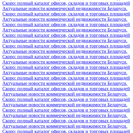
Скоро: полный каталог офисов, складов и торговых площадей
Актуальные новости коммерческой недвижимости Беларуси.
Скоро: полный каталог офисов, складов и торговых площадей
Актуальные новости коммерческой недвижимости Беларуси.
Скоро: полный каталог офисов, складов и торговых площадей
Актуальные новости коммерческой недвижимости Беларуси.
Скоро: полный каталог офисов, складов и торговых площадей
Актуальные новости коммерческой недвижимости Беларуси.
Скоро: полный каталог офисов, складов и торговых площадей
Актуальные новости коммерческой недвижимости Беларуси.
Скоро: полный каталог офисов, складов и торговых площадей
Актуальные новости коммерческой недвижимости Беларуси.
Скоро: полный каталог офисов, складов и торговых площадей
Актуальные новости коммерческой недвижимости Беларуси.
Скоро: полный каталог офисов, складов и торговых площадей
Актуальные новости коммерческой недвижимости Беларуси.
Скоро: полный каталог офисов, складов и торговых площадей
Актуальные новости коммерческой недвижимости Беларуси.
Скоро: полный каталог офисов, складов и торговых площадей
Актуальные новости коммерческой недвижимости Беларуси.
Скоро: полный каталог офисов, складов и торговых площадей
Актуальные новости коммерческой недвижимости Беларуси.
Скоро: полный каталог офисов, складов и торговых площадей
Актуальные новости коммерческой недвижимости Беларуси.
Скоро: полный каталог офисов, складов и торговых площадей