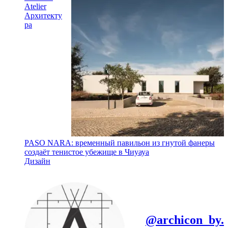
Atelier
Архитекту
ра
PASO NARA: временный павильон из гнутой фанеры
создаёт тенистое убежище в Чиуауа
Дизайн
@archicon_by.