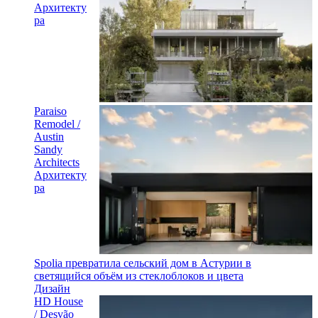
Архитекту
ра
Paraiso
Remodel /
Austin
Sandy
Architects
Архитекту
ра
Spolia превратила сельский дом в Астурии в
светящийся объём из стеклоблоков и цвета
Дизайн
HD House
/ Desvão