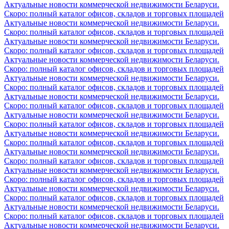
Актуальные новости коммерческой недвижимости Беларуси.
Скоро: полный каталог офисов, складов и торговых площадей
Актуальные новости коммерческой недвижимости Беларуси.
Скоро: полный каталог офисов, складов и торговых площадей
Актуальные новости коммерческой недвижимости Беларуси.
Скоро: полный каталог офисов, складов и торговых площадей
Актуальные новости коммерческой недвижимости Беларуси.
Скоро: полный каталог офисов, складов и торговых площадей
Актуальные новости коммерческой недвижимости Беларуси.
Скоро: полный каталог офисов, складов и торговых площадей
Актуальные новости коммерческой недвижимости Беларуси.
Скоро: полный каталог офисов, складов и торговых площадей
Актуальные новости коммерческой недвижимости Беларуси.
Скоро: полный каталог офисов, складов и торговых площадей
Актуальные новости коммерческой недвижимости Беларуси.
Скоро: полный каталог офисов, складов и торговых площадей
Актуальные новости коммерческой недвижимости Беларуси.
Скоро: полный каталог офисов, складов и торговых площадей
Актуальные новости коммерческой недвижимости Беларуси.
Скоро: полный каталог офисов, складов и торговых площадей
Актуальные новости коммерческой недвижимости Беларуси.
Скоро: полный каталог офисов, складов и торговых площадей
Актуальные новости коммерческой недвижимости Беларуси.
Скоро: полный каталог офисов, складов и торговых площадей
Актуальные новости коммерческой недвижимости Беларуси.