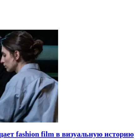
щает fashion film в визуальную историю