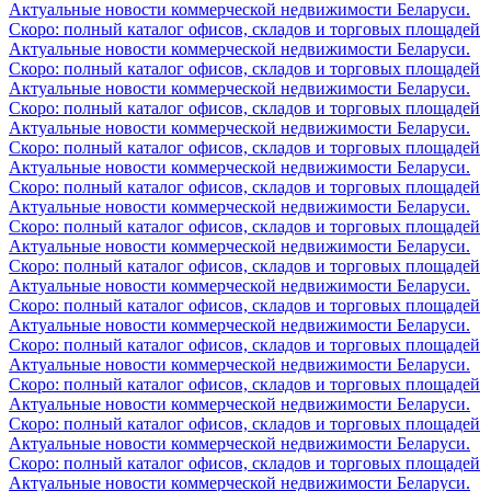
Актуальные новости коммерческой недвижимости Беларуси.
Скоро: полный каталог офисов, складов и торговых площадей
Актуальные новости коммерческой недвижимости Беларуси.
Скоро: полный каталог офисов, складов и торговых площадей
Актуальные новости коммерческой недвижимости Беларуси.
Скоро: полный каталог офисов, складов и торговых площадей
Актуальные новости коммерческой недвижимости Беларуси.
Скоро: полный каталог офисов, складов и торговых площадей
Актуальные новости коммерческой недвижимости Беларуси.
Скоро: полный каталог офисов, складов и торговых площадей
Актуальные новости коммерческой недвижимости Беларуси.
Скоро: полный каталог офисов, складов и торговых площадей
Актуальные новости коммерческой недвижимости Беларуси.
Скоро: полный каталог офисов, складов и торговых площадей
Актуальные новости коммерческой недвижимости Беларуси.
Скоро: полный каталог офисов, складов и торговых площадей
Актуальные новости коммерческой недвижимости Беларуси.
Скоро: полный каталог офисов, складов и торговых площадей
Актуальные новости коммерческой недвижимости Беларуси.
Скоро: полный каталог офисов, складов и торговых площадей
Актуальные новости коммерческой недвижимости Беларуси.
Скоро: полный каталог офисов, складов и торговых площадей
Актуальные новости коммерческой недвижимости Беларуси.
Скоро: полный каталог офисов, складов и торговых площадей
Актуальные новости коммерческой недвижимости Беларуси.