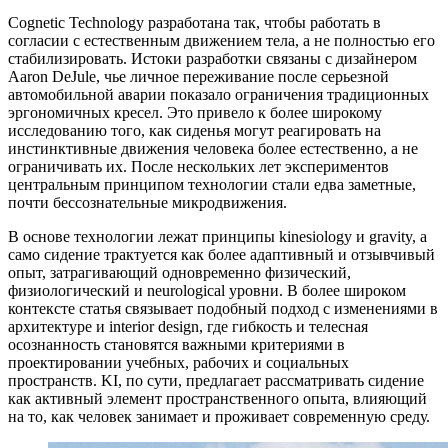
Cognetic Technology разработана так, чтобы работать в
согласии с естественным движением тела, а не полностью его
стабилизировать. Истоки разработки связаны с дизайнером
Aaron DeJule, чье личное переживание после серьезной
автомобильной аварии показало ограничения традиционных
эргономичных кресел. Это привело к более широкому
исследованию того, как сиденья могут реагировать на
инстинктивные движения человека более естественно, а не
ограничивать их. После нескольких лет экспериментов
центральным принципом технологии стали едва заметные,
почти бессознательные микродвижения.
В основе технологии лежат принципы kinesiology и gravity, а
само сидение трактуется как более адаптивный и отзывчивый
опыт, затрагивающий одновременно физический,
физиологический и neurological уровни. В более широком
контексте статья связывает подобный подход с изменениями в
архитектуре и interior design, где гибкость и телесная
осознанность становятся важными критериями в
проектировании учебных, рабочих и социальных
пространств. KI, по сути, предлагает рассматривать сидение
как активный элемент пространственного опыта, влияющий
на то, как человек занимает и проживает современную среду.