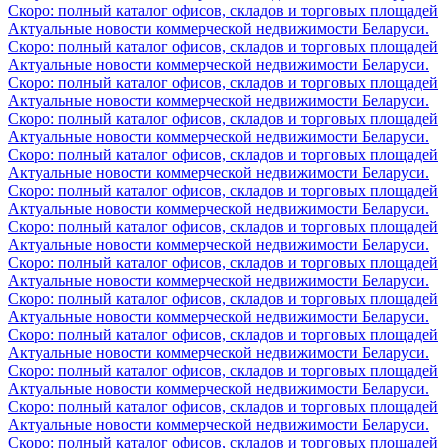
Скоро: полный каталог офисов, складов и торговых площадей
Актуальные новости коммерческой недвижимости Беларуси.
Скоро: полный каталог офисов, складов и торговых площадей
Актуальные новости коммерческой недвижимости Беларуси.
Скоро: полный каталог офисов, складов и торговых площадей
Актуальные новости коммерческой недвижимости Беларуси.
Скоро: полный каталог офисов, складов и торговых площадей
Актуальные новости коммерческой недвижимости Беларуси.
Скоро: полный каталог офисов, складов и торговых площадей
Актуальные новости коммерческой недвижимости Беларуси.
Скоро: полный каталог офисов, складов и торговых площадей
Актуальные новости коммерческой недвижимости Беларуси.
Скоро: полный каталог офисов, складов и торговых площадей
Актуальные новости коммерческой недвижимости Беларуси.
Скоро: полный каталог офисов, складов и торговых площадей
Актуальные новости коммерческой недвижимости Беларуси.
Скоро: полный каталог офисов, складов и торговых площадей
Актуальные новости коммерческой недвижимости Беларуси.
Скоро: полный каталог офисов, складов и торговых площадей
Актуальные новости коммерческой недвижимости Беларуси.
Скоро: полный каталог офисов, складов и торговых площадей
Актуальные новости коммерческой недвижимости Беларуси.
Скоро: полный каталог офисов, складов и торговых площадей
Актуальные новости коммерческой недвижимости Беларуси.
Скоро: полный каталог офисов, складов и торговых площадей