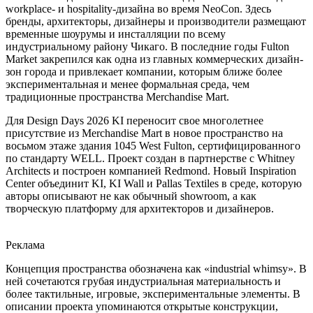
workplace- и hospitality-дизайна во время NeoCon. Здесь
бренды, архитекторы, дизайнеры и производители размещают
временные шоурумы и инсталляции по всему
индустриальному району Чикаго. В последние годы Fulton
Market закрепился как одна из главных коммерческих дизайн-
зон города и привлекает компании, которым ближе более
экспериментальная и менее формальная среда, чем
традиционные пространства Merchandise Mart.
Для Design Days 2026 KI переносит свое многолетнее
присутствие из Merchandise Mart в новое пространство на
восьмом этаже здания 1045 West Fulton, сертифицированного
по стандарту WELL. Проект создан в партнерстве с Whitney
Architects и построен компанией Redmond. Новый Inspiration
Center объединит KI, KI Wall и Pallas Textiles в среде, которую
авторы описывают не как обычный showroom, а как
творческую платформу для архитекторов и дизайнеров.
Реклама
Концепция пространства обозначена как «industrial whimsy». В
ней сочетаются грубая индустриальная материальность и
более тактильные, игровые, экспериментальные элементы. В
описании проекта упоминаются открытые конструкции,