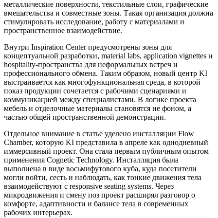
металлические поверхности, текстильные слои, графические
вмешательства и совместные зоны. Такая организация должна
стимулировать исследование, работу с материалами и
пространственное взаимодействие.
Внутри Inspiration Center предусмотрены зоны для
концептуальной разработки, material labs, application vignettes и
hospitality-пространства для неформальных встреч и
профессионального обмена. Таким образом, новый центр KI
выстраивается как многофункциональная среда, в которой
показ продукции сочетается с рабочими сценариями и
коммуникацией между специалистами. В логике проекта
мебель и отделочные материалы становятся не фоном, а
частью общей пространственной демонстрации.
Отдельное внимание в статье уделено инсталляции Flow
Chamber, которую KI представила в апреле как однодневный
иммерсивный проект. Она стала первым публичным опытом
применения Cognetic Technology. Инсталляция была
выполнена в виде восьмифутового куба, куда посетители
могли войти, сесть и наблюдать, как тонкие движения тела
взаимодействуют с responsive seating systems. Через
микродвижения и смену поз проект расширял разговор о
комфорте, адаптивности и балансе тела в современных
рабочих интерьерах.