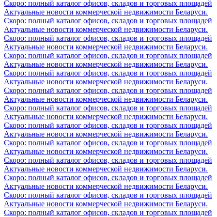
Скоро: полный каталог офисов, складов и торговых площадей
Актуальные новости коммерческой недвижимости Беларуси.
Скоро: полный каталог офисов, складов и торговых площадей
Актуальные новости коммерческой недвижимости Беларуси.
Скоро: полный каталог офисов, складов и торговых площадей
Актуальные новости коммерческой недвижимости Беларуси.
Скоро: полный каталог офисов, складов и торговых площадей
Актуальные новости коммерческой недвижимости Беларуси.
Скоро: полный каталог офисов, складов и торговых площадей
Актуальные новости коммерческой недвижимости Беларуси.
Скоро: полный каталог офисов, складов и торговых площадей
Актуальные новости коммерческой недвижимости Беларуси.
Скоро: полный каталог офисов, складов и торговых площадей
Актуальные новости коммерческой недвижимости Беларуси.
Скоро: полный каталог офисов, складов и торговых площадей
Актуальные новости коммерческой недвижимости Беларуси.
Скоро: полный каталог офисов, складов и торговых площадей
Актуальные новости коммерческой недвижимости Беларуси.
Скоро: полный каталог офисов, складов и торговых площадей
Актуальные новости коммерческой недвижимости Беларуси.
Скоро: полный каталог офисов, складов и торговых площадей
Актуальные новости коммерческой недвижимости Беларуси.
Скоро: полный каталог офисов, складов и торговых площадей
Актуальные новости коммерческой недвижимости Беларуси.
Скоро: полный каталог офисов, складов и торговых площадей