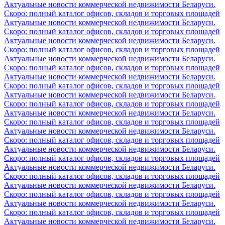
Актуальные новости коммерческой недвижимости Беларуси.
Скоро: полный каталог офисов, складов и торговых площадей
Актуальные новости коммерческой недвижимости Беларуси.
Скоро: полный каталог офисов, складов и торговых площадей
Актуальные новости коммерческой недвижимости Беларуси.
Скоро: полный каталог офисов, складов и торговых площадей
Актуальные новости коммерческой недвижимости Беларуси.
Скоро: полный каталог офисов, складов и торговых площадей
Актуальные новости коммерческой недвижимости Беларуси.
Скоро: полный каталог офисов, складов и торговых площадей
Актуальные новости коммерческой недвижимости Беларуси.
Скоро: полный каталог офисов, складов и торговых площадей
Актуальные новости коммерческой недвижимости Беларуси.
Скоро: полный каталог офисов, складов и торговых площадей
Актуальные новости коммерческой недвижимости Беларуси.
Скоро: полный каталог офисов, складов и торговых площадей
Актуальные новости коммерческой недвижимости Беларуси.
Скоро: полный каталог офисов, складов и торговых площадей
Актуальные новости коммерческой недвижимости Беларуси.
Скоро: полный каталог офисов, складов и торговых площадей
Актуальные новости коммерческой недвижимости Беларуси.
Скоро: полный каталог офисов, складов и торговых площадей
Актуальные новости коммерческой недвижимости Беларуси.
Скоро: полный каталог офисов, складов и торговых площадей
Актуальные новости коммерческой недвижимости Беларуси.