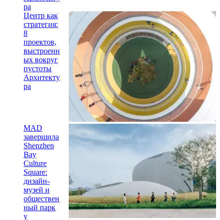
ра
Центр как
стратегия:
8
проектов,
выстроенн
ых вокруг
пустоты
Архитекту
ра
MAD
завершила
Shenzhen
Bay
Culture
Square:
дизайн-
музей и
обществен
ный парк
у