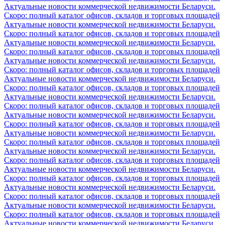
Актуальные новости коммерческой недвижимости Беларуси.
Скоро: полный каталог офисов, складов и торговых площадей
Актуальные новости коммерческой недвижимости Беларуси.
Скоро: полный каталог офисов, складов и торговых площадей
Актуальные новости коммерческой недвижимости Беларуси.
Скоро: полный каталог офисов, складов и торговых площадей
Актуальные новости коммерческой недвижимости Беларуси.
Скоро: полный каталог офисов, складов и торговых площадей
Актуальные новости коммерческой недвижимости Беларуси.
Скоро: полный каталог офисов, складов и торговых площадей
Актуальные новости коммерческой недвижимости Беларуси.
Скоро: полный каталог офисов, складов и торговых площадей
Актуальные новости коммерческой недвижимости Беларуси.
Скоро: полный каталог офисов, складов и торговых площадей
Актуальные новости коммерческой недвижимости Беларуси.
Скоро: полный каталог офисов, складов и торговых площадей
Актуальные новости коммерческой недвижимости Беларуси.
Скоро: полный каталог офисов, складов и торговых площадей
Актуальные новости коммерческой недвижимости Беларуси.
Скоро: полный каталог офисов, складов и торговых площадей
Актуальные новости коммерческой недвижимости Беларуси.
Скоро: полный каталог офисов, складов и торговых площадей
Актуальные новости коммерческой недвижимости Беларуси.
Скоро: полный каталог офисов, складов и торговых площадей
Актуальные новости коммерческой недвижимости Беларуси.