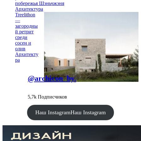
побережья Шэньчжэня
Архитектура
Treelithon
—
загородны
й ретрит
среди
сосен и
олив
Архитекту
ра
@archicon_by.
5,7k Подписчиков
Наш Instagram
Наш Instagram