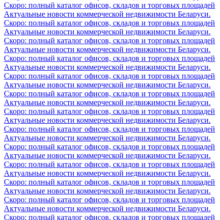
Скоро: полный каталог офисов, складов и торговых площадей
Актуальные новости коммерческой недвижимости Беларуси.
Скоро: полный каталог офисов, складов и торговых площадей
Актуальные новости коммерческой недвижимости Беларуси.
Скоро: полный каталог офисов, складов и торговых площадей
Актуальные новости коммерческой недвижимости Беларуси.
Скоро: полный каталог офисов, складов и торговых площадей
Актуальные новости коммерческой недвижимости Беларуси.
Скоро: полный каталог офисов, складов и торговых площадей
Актуальные новости коммерческой недвижимости Беларуси.
Скоро: полный каталог офисов, складов и торговых площадей
Актуальные новости коммерческой недвижимости Беларуси.
Скоро: полный каталог офисов, складов и торговых площадей
Актуальные новости коммерческой недвижимости Беларуси.
Скоро: полный каталог офисов, складов и торговых площадей
Актуальные новости коммерческой недвижимости Беларуси.
Скоро: полный каталог офисов, складов и торговых площадей
Актуальные новости коммерческой недвижимости Беларуси.
Скоро: полный каталог офисов, складов и торговых площадей
Актуальные новости коммерческой недвижимости Беларуси.
Скоро: полный каталог офисов, складов и торговых площадей
Актуальные новости коммерческой недвижимости Беларуси.
Скоро: полный каталог офисов, складов и торговых площадей
Актуальные новости коммерческой недвижимости Беларуси.
Скоро: полный каталог офисов, складов и торговых площадей