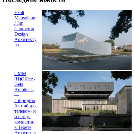
Exalt
Mausoleum
/ Jim
Caumeron
Design
Архитекту
ра
CMM
(H)Office /
Gets
Architects
—
гибридны
й штаб для
телеком- и
security-
компании
в Тебете
Архитекту