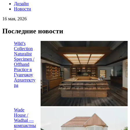
Дизайн
Новости
16 мая, 2026
Последние новости
Wild’s
Collection
Naturalist
Specimen /
Offhand
Practice в
Гуанчжоу
Архитекту
ра
Wade
House /
Wadhal —
компактны