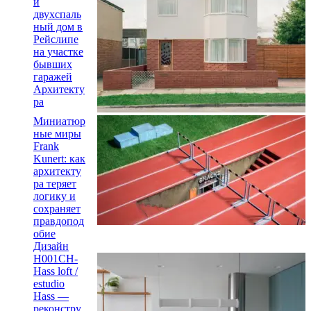
й
двухспаль
ный дом в
Рейслипе
на участке
бывших
гаражей
Архитекту
ра
Миниатюр
ные миры
Frank
Kunert: как
архитекту
ра теряет
логику и
сохраняет
правдопод
обие
Дизайн
H001CH-
Hass loft /
estudio
Hass —
реконстру