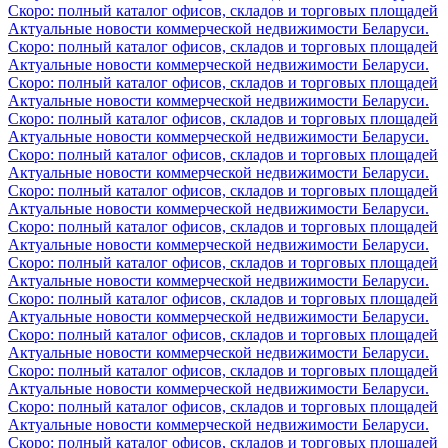
Скоро: полный каталог офисов, складов и торговых площадей
Актуальные новости коммерческой недвижимости Беларуси.
Скоро: полный каталог офисов, складов и торговых площадей
Актуальные новости коммерческой недвижимости Беларуси.
Скоро: полный каталог офисов, складов и торговых площадей
Актуальные новости коммерческой недвижимости Беларуси.
Скоро: полный каталог офисов, складов и торговых площадей
Актуальные новости коммерческой недвижимости Беларуси.
Скоро: полный каталог офисов, складов и торговых площадей
Актуальные новости коммерческой недвижимости Беларуси.
Скоро: полный каталог офисов, складов и торговых площадей
Актуальные новости коммерческой недвижимости Беларуси.
Скоро: полный каталог офисов, складов и торговых площадей
Актуальные новости коммерческой недвижимости Беларуси.
Скоро: полный каталог офисов, складов и торговых площадей
Актуальные новости коммерческой недвижимости Беларуси.
Скоро: полный каталог офисов, складов и торговых площадей
Актуальные новости коммерческой недвижимости Беларуси.
Скоро: полный каталог офисов, складов и торговых площадей
Актуальные новости коммерческой недвижимости Беларуси.
Скоро: полный каталог офисов, складов и торговых площадей
Актуальные новости коммерческой недвижимости Беларуси.
Скоро: полный каталог офисов, складов и торговых площадей
Актуальные новости коммерческой недвижимости Беларуси.
Скоро: полный каталог офисов, складов и торговых площадей