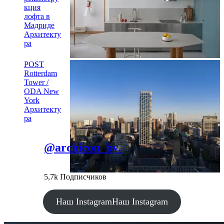
кция
лофта в
Мадриде
Архитекту
ра
POST
Rotterdam
Tower /
ODA New
York
Архитекту
ра
@archicon_by.
5,7k Подписчиков
Наш Instagram
Наш Instagram