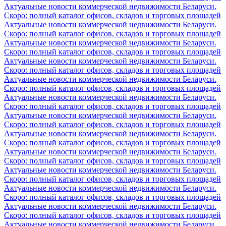
Актуальные новости коммерческой недвижимости Беларуси.
Скоро: полный каталог офисов, складов и торговых площадей
Актуальные новости коммерческой недвижимости Беларуси.
Скоро: полный каталог офисов, складов и торговых площадей
Актуальные новости коммерческой недвижимости Беларуси.
Скоро: полный каталог офисов, складов и торговых площадей
Актуальные новости коммерческой недвижимости Беларуси.
Скоро: полный каталог офисов, складов и торговых площадей
Актуальные новости коммерческой недвижимости Беларуси.
Скоро: полный каталог офисов, складов и торговых площадей
Актуальные новости коммерческой недвижимости Беларуси.
Скоро: полный каталог офисов, складов и торговых площадей
Актуальные новости коммерческой недвижимости Беларуси.
Скоро: полный каталог офисов, складов и торговых площадей
Актуальные новости коммерческой недвижимости Беларуси.
Скоро: полный каталог офисов, складов и торговых площадей
Актуальные новости коммерческой недвижимости Беларуси.
Скоро: полный каталог офисов, складов и торговых площадей
Актуальные новости коммерческой недвижимости Беларуси.
Скоро: полный каталог офисов, складов и торговых площадей
Актуальные новости коммерческой недвижимости Беларуси.
Скоро: полный каталог офисов, складов и торговых площадей
Актуальные новости коммерческой недвижимости Беларуси.
Скоро: полный каталог офисов, складов и торговых площадей
Актуальные новости коммерческой недвижимости Беларуси.