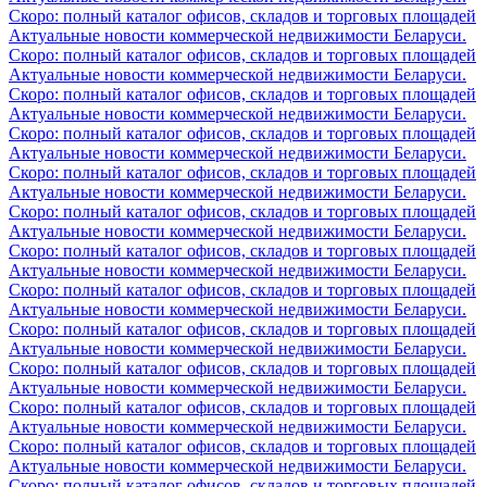
Скоро: полный каталог офисов, складов и торговых площадей
Актуальные новости коммерческой недвижимости Беларуси.
Скоро: полный каталог офисов, складов и торговых площадей
Актуальные новости коммерческой недвижимости Беларуси.
Скоро: полный каталог офисов, складов и торговых площадей
Актуальные новости коммерческой недвижимости Беларуси.
Скоро: полный каталог офисов, складов и торговых площадей
Актуальные новости коммерческой недвижимости Беларуси.
Скоро: полный каталог офисов, складов и торговых площадей
Актуальные новости коммерческой недвижимости Беларуси.
Скоро: полный каталог офисов, складов и торговых площадей
Актуальные новости коммерческой недвижимости Беларуси.
Скоро: полный каталог офисов, складов и торговых площадей
Актуальные новости коммерческой недвижимости Беларуси.
Скоро: полный каталог офисов, складов и торговых площадей
Актуальные новости коммерческой недвижимости Беларуси.
Скоро: полный каталог офисов, складов и торговых площадей
Актуальные новости коммерческой недвижимости Беларуси.
Скоро: полный каталог офисов, складов и торговых площадей
Актуальные новости коммерческой недвижимости Беларуси.
Скоро: полный каталог офисов, складов и торговых площадей
Актуальные новости коммерческой недвижимости Беларуси.
Скоро: полный каталог офисов, складов и торговых площадей
Актуальные новости коммерческой недвижимости Беларуси.
Скоро: полный каталог офисов, складов и торговых площадей