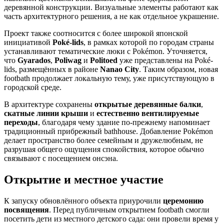
деревянной конструкции. Визуальные элементы работают как
часть архитектурного решения, а не как отдельное украшение.
Проект также соотносится с более широкой японской
инициативой
Poké-lids
, в рамках которой по городам страны
устанавливают тематические люки с Pokémon. Уточняется,
что
Gyarados
,
Poliwag
и
Politoed
уже представлены на Poké-
lids, размещённых в районе
Nanao City
. Таким образом, новая
footbath продолжает локальную тему, уже присутствующую в
городской среде.
В архитектуре сохранены
открытые деревянные балки
,
скатные линии крыши
и
естественно вентилируемые
переходы
, благодаря чему здание по-прежнему напоминает
традиционный прибрежный bathhouse. Добавление Pokémon
делает пространство более семейным и дружелюбным, не
разрушая общего ощущения спокойствия, которое обычно
связывают с посещением онсэна.
Открытие и местное участие
К запуску обновлённого объекта приурочили
церемонию
посвящения
. Перед публичным открытием footbath смогли
посетить дети из местного детского сада: они провели время у