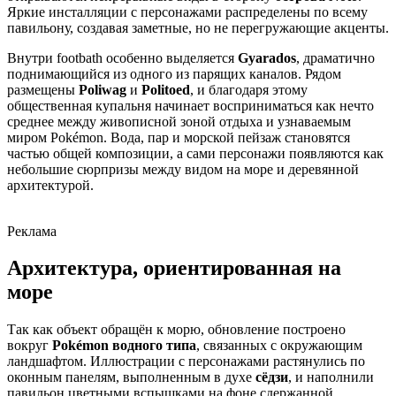
Яркие инсталляции с персонажами распределены по всему
павильону, создавая заметные, но не перегружающие акценты.
Внутри footbath особенно выделяется
Gyarados
, драматично
поднимающийся из одного из парящих каналов. Рядом
размещены
Poliwag
и
Politoed
, и благодаря этому
общественная купальня начинает восприниматься как нечто
среднее между живописной зоной отдыха и узнаваемым
миром Pokémon. Вода, пар и морской пейзаж становятся
частью общей композиции, а сами персонажи появляются как
небольшие сюрпризы между видом на море и деревянной
архитектурой.
Реклама
Архитектура, ориентированная на
море
Так как объект обращён к морю, обновление построено
вокруг
Pokémon водного типа
, связанных с окружающим
ландшафтом. Иллюстрации с персонажами растянулись по
оконным панелям, выполненным в духе
сёдзи
, и наполнили
павильон цветными вспышками на фоне сдержанной