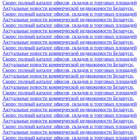
Скоро: полный каталог офисов, складов и торговых площадей
Актуальные новости коммерческой недвижимости Беларуси.
Скоро: полный каталог офисов, складов и торговых площадей
Актуальные новости коммерческой недвижимости Беларуси.
Скоро: полный каталог офисов, складов и торговых площадей
Актуальные новости коммерческой недвижимости Беларуси.
Скоро: полный каталог офисов, складов и торговых площадей
Актуальные новости коммерческой недвижимости Беларуси.
Скоро: полный каталог офисов, складов и торговых площадей
Актуальные новости коммерческой недвижимости Беларуси.
Скоро: полный каталог офисов, складов и торговых площадей
Актуальные новости коммерческой недвижимости Беларуси.
Скоро: полный каталог офисов, складов и торговых площадей
Актуальные новости коммерческой недвижимости Беларуси.
Скоро: полный каталог офисов, складов и торговых площадей
Актуальные новости коммерческой недвижимости Беларуси.
Скоро: полный каталог офисов, складов и торговых площадей
Актуальные новости коммерческой недвижимости Беларуси.
Скоро: полный каталог офисов, складов и торговых площадей
Актуальные новости коммерческой недвижимости Беларуси.
Скоро: полный каталог офисов, складов и торговых площадей
Актуальные новости коммерческой недвижимости Беларуси.
Скоро: полный каталог офисов, складов и торговых площадей
Актуальные новости коммерческой недвижимости Беларуси.
Скоро: полный каталог офисов, складов и торговых площадей