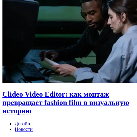
Clideo Video Editor: как монтаж
превращает fashion film в визуальную
историю
Дизайн
Новости