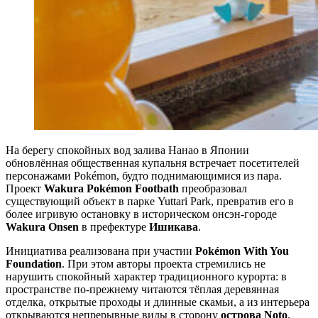
На берегу спокойных вод залива Нанао в Японии
обновлённая общественная купальня встречает посетителей
персонажами Pokémon, будто поднимающимися из пара.
Проект
Wakura Pokémon Footbath
преобразовал
существующий объект в парке Yuttari Park, превратив его в
более игривую остановку в историческом онсэн-городе
Wakura Onsen
в префектуре
Ишикава
.
Инициатива реализована при участии
Pokémon With You
Foundation
. При этом авторы проекта стремились не
нарушить спокойный характер традиционного курорта: в
пространстве по-прежнему читаются тёплая деревянная
отделка, открытые проходы и длинные скамьи, а из интерьера
открываются непрерывные виды в сторону
острова Noto
.