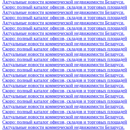
Актуальные новости коммерческой недвижимости Беларуси.
Скоро: полный каталог офисов, складов и торговых площадей
Актуальные новости коммерческой недвижимости Беларуси.
Скоро: полный каталог офисов, складов и торговых площадей
Актуальные новости коммерческой недвижимости Беларуси.
Скоро: полный каталог офисов, складов и торговых площадей
Актуальные новости коммерческой недвижимости Беларуси.
Скоро: полный каталог офисов, складов и торговых площадей
Актуальные новости коммерческой недвижимости Беларуси.
Скоро: полный каталог офисов, складов и торговых площадей
Актуальные новости коммерческой недвижимости Беларуси.
Скоро: полный каталог офисов, складов и торговых площадей
Актуальные новости коммерческой недвижимости Беларуси.
Скоро: полный каталог офисов, складов и торговых площадей
Актуальные новости коммерческой недвижимости Беларуси.
Скоро: полный каталог офисов, складов и торговых площадей
Актуальные новости коммерческой недвижимости Беларуси.
Скоро: полный каталог офисов, складов и торговых площадей
Актуальные новости коммерческой недвижимости Беларуси.
Скоро: полный каталог офисов, складов и торговых площадей
Актуальные новости коммерческой недвижимости Беларуси.
Скоро: полный каталог офисов, складов и торговых площадей
Актуальные новости коммерческой недвижимости Беларуси.
Скоро: полный каталог офисов, складов и торговых площадей
Актуальные новости коммерческой недвижимости Беларуси.