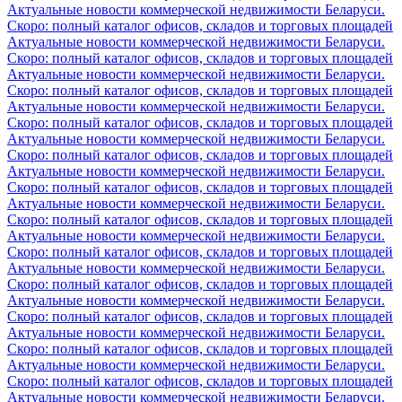
Актуальные новости коммерческой недвижимости Беларуси.
Скоро: полный каталог офисов, складов и торговых площадей
Актуальные новости коммерческой недвижимости Беларуси.
Скоро: полный каталог офисов, складов и торговых площадей
Актуальные новости коммерческой недвижимости Беларуси.
Скоро: полный каталог офисов, складов и торговых площадей
Актуальные новости коммерческой недвижимости Беларуси.
Скоро: полный каталог офисов, складов и торговых площадей
Актуальные новости коммерческой недвижимости Беларуси.
Скоро: полный каталог офисов, складов и торговых площадей
Актуальные новости коммерческой недвижимости Беларуси.
Скоро: полный каталог офисов, складов и торговых площадей
Актуальные новости коммерческой недвижимости Беларуси.
Скоро: полный каталог офисов, складов и торговых площадей
Актуальные новости коммерческой недвижимости Беларуси.
Скоро: полный каталог офисов, складов и торговых площадей
Актуальные новости коммерческой недвижимости Беларуси.
Скоро: полный каталог офисов, складов и торговых площадей
Актуальные новости коммерческой недвижимости Беларуси.
Скоро: полный каталог офисов, складов и торговых площадей
Актуальные новости коммерческой недвижимости Беларуси.
Скоро: полный каталог офисов, складов и торговых площадей
Актуальные новости коммерческой недвижимости Беларуси.
Скоро: полный каталог офисов, складов и торговых площадей
Актуальные новости коммерческой недвижимости Беларуси.