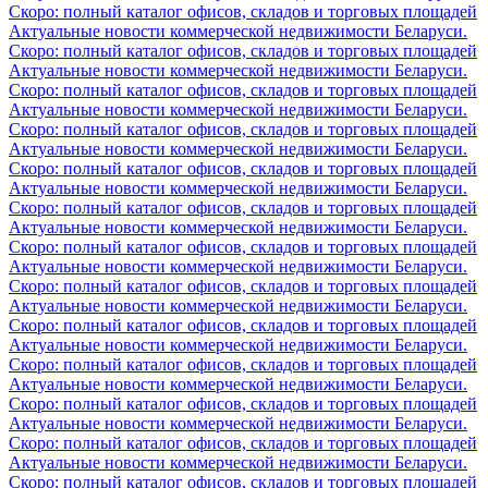
Скоро: полный каталог офисов, складов и торговых площадей
Актуальные новости коммерческой недвижимости Беларуси.
Скоро: полный каталог офисов, складов и торговых площадей
Актуальные новости коммерческой недвижимости Беларуси.
Скоро: полный каталог офисов, складов и торговых площадей
Актуальные новости коммерческой недвижимости Беларуси.
Скоро: полный каталог офисов, складов и торговых площадей
Актуальные новости коммерческой недвижимости Беларуси.
Скоро: полный каталог офисов, складов и торговых площадей
Актуальные новости коммерческой недвижимости Беларуси.
Скоро: полный каталог офисов, складов и торговых площадей
Актуальные новости коммерческой недвижимости Беларуси.
Скоро: полный каталог офисов, складов и торговых площадей
Актуальные новости коммерческой недвижимости Беларуси.
Скоро: полный каталог офисов, складов и торговых площадей
Актуальные новости коммерческой недвижимости Беларуси.
Скоро: полный каталог офисов, складов и торговых площадей
Актуальные новости коммерческой недвижимости Беларуси.
Скоро: полный каталог офисов, складов и торговых площадей
Актуальные новости коммерческой недвижимости Беларуси.
Скоро: полный каталог офисов, складов и торговых площадей
Актуальные новости коммерческой недвижимости Беларуси.
Скоро: полный каталог офисов, складов и торговых площадей
Актуальные новости коммерческой недвижимости Беларуси.
Скоро: полный каталог офисов, складов и торговых площадей