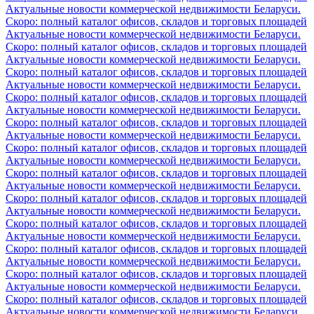
Актуальные новости коммерческой недвижимости Беларуси.
Скоро: полный каталог офисов, складов и торговых площадей
Актуальные новости коммерческой недвижимости Беларуси.
Скоро: полный каталог офисов, складов и торговых площадей
Актуальные новости коммерческой недвижимости Беларуси.
Скоро: полный каталог офисов, складов и торговых площадей
Актуальные новости коммерческой недвижимости Беларуси.
Скоро: полный каталог офисов, складов и торговых площадей
Актуальные новости коммерческой недвижимости Беларуси.
Скоро: полный каталог офисов, складов и торговых площадей
Актуальные новости коммерческой недвижимости Беларуси.
Скоро: полный каталог офисов, складов и торговых площадей
Актуальные новости коммерческой недвижимости Беларуси.
Скоро: полный каталог офисов, складов и торговых площадей
Актуальные новости коммерческой недвижимости Беларуси.
Скоро: полный каталог офисов, складов и торговых площадей
Актуальные новости коммерческой недвижимости Беларуси.
Скоро: полный каталог офисов, складов и торговых площадей
Актуальные новости коммерческой недвижимости Беларуси.
Скоро: полный каталог офисов, складов и торговых площадей
Актуальные новости коммерческой недвижимости Беларуси.
Скоро: полный каталог офисов, складов и торговых площадей
Актуальные новости коммерческой недвижимости Беларуси.
Скоро: полный каталог офисов, складов и торговых площадей
Актуальные новости коммерческой недвижимости Беларуси.