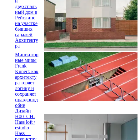
й
двухспаль
ный дом в
Рейслипе
на участке
бывших
гаражей
Архитекту
ра
Миниатюр
ные миры
Frank
Kunert: как
архитекту
ра теряет
логику и
сохраняет
правдопод
обие
Дизайн
H001CH-
Hass loft /
estudio
Hass —
реконстру