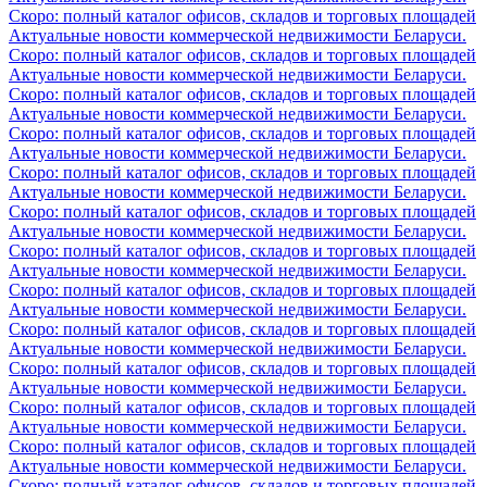
Скоро: полный каталог офисов, складов и торговых площадей
Актуальные новости коммерческой недвижимости Беларуси.
Скоро: полный каталог офисов, складов и торговых площадей
Актуальные новости коммерческой недвижимости Беларуси.
Скоро: полный каталог офисов, складов и торговых площадей
Актуальные новости коммерческой недвижимости Беларуси.
Скоро: полный каталог офисов, складов и торговых площадей
Актуальные новости коммерческой недвижимости Беларуси.
Скоро: полный каталог офисов, складов и торговых площадей
Актуальные новости коммерческой недвижимости Беларуси.
Скоро: полный каталог офисов, складов и торговых площадей
Актуальные новости коммерческой недвижимости Беларуси.
Скоро: полный каталог офисов, складов и торговых площадей
Актуальные новости коммерческой недвижимости Беларуси.
Скоро: полный каталог офисов, складов и торговых площадей
Актуальные новости коммерческой недвижимости Беларуси.
Скоро: полный каталог офисов, складов и торговых площадей
Актуальные новости коммерческой недвижимости Беларуси.
Скоро: полный каталог офисов, складов и торговых площадей
Актуальные новости коммерческой недвижимости Беларуси.
Скоро: полный каталог офисов, складов и торговых площадей
Актуальные новости коммерческой недвижимости Беларуси.
Скоро: полный каталог офисов, складов и торговых площадей
Актуальные новости коммерческой недвижимости Беларуси.
Скоро: полный каталог офисов, складов и торговых площадей