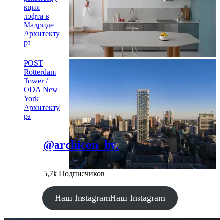
кция
лофта в
Мадриде
Архитекту
ра
POST
Rotterdam
Tower /
ODA New
York
Архитекту
ра
@archicon_by.
5,7k Подписчиков
Наш Instagram
Наш Instagram