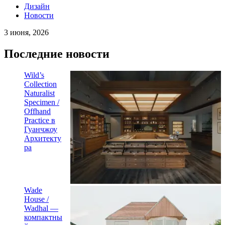
Дизайн
Новости
3 июня, 2026
Последние новости
Wild’s
Collection
Naturalist
Specimen /
Offhand
Practice в
Гуанчжоу
Архитекту
ра
Wade
House /
Wadhal —
компактны