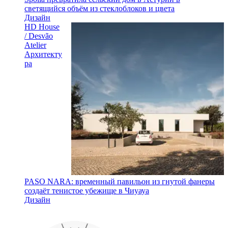
светящийся объём из стеклоблоков и цвета
Дизайн
HD House
/ Desvão
Atelier
Архитекту
ра
PASO NARA: временный павильон из гнутой фанеры
создаёт тенистое убежище в Чиуауа
Дизайн