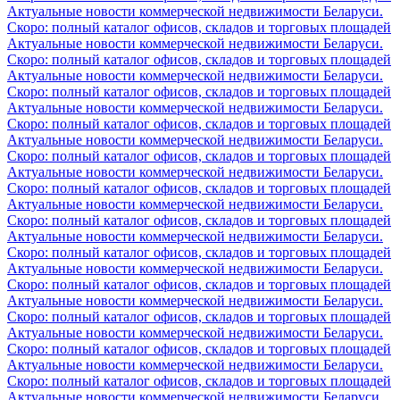
Актуальные новости коммерческой недвижимости Беларуси.
Скоро: полный каталог офисов, складов и торговых площадей
Актуальные новости коммерческой недвижимости Беларуси.
Скоро: полный каталог офисов, складов и торговых площадей
Актуальные новости коммерческой недвижимости Беларуси.
Скоро: полный каталог офисов, складов и торговых площадей
Актуальные новости коммерческой недвижимости Беларуси.
Скоро: полный каталог офисов, складов и торговых площадей
Актуальные новости коммерческой недвижимости Беларуси.
Скоро: полный каталог офисов, складов и торговых площадей
Актуальные новости коммерческой недвижимости Беларуси.
Скоро: полный каталог офисов, складов и торговых площадей
Актуальные новости коммерческой недвижимости Беларуси.
Скоро: полный каталог офисов, складов и торговых площадей
Актуальные новости коммерческой недвижимости Беларуси.
Скоро: полный каталог офисов, складов и торговых площадей
Актуальные новости коммерческой недвижимости Беларуси.
Скоро: полный каталог офисов, складов и торговых площадей
Актуальные новости коммерческой недвижимости Беларуси.
Скоро: полный каталог офисов, складов и торговых площадей
Актуальные новости коммерческой недвижимости Беларуси.
Скоро: полный каталог офисов, складов и торговых площадей
Актуальные новости коммерческой недвижимости Беларуси.
Скоро: полный каталог офисов, складов и торговых площадей
Актуальные новости коммерческой недвижимости Беларуси.