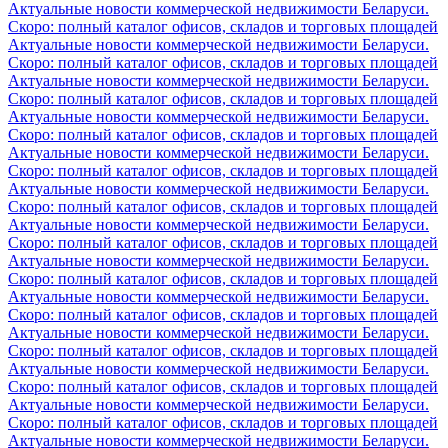
Актуальные новости коммерческой недвижимости Беларуси.
Скоро: полный каталог офисов, складов и торговых площадей
Актуальные новости коммерческой недвижимости Беларуси.
Скоро: полный каталог офисов, складов и торговых площадей
Актуальные новости коммерческой недвижимости Беларуси.
Скоро: полный каталог офисов, складов и торговых площадей
Актуальные новости коммерческой недвижимости Беларуси.
Скоро: полный каталог офисов, складов и торговых площадей
Актуальные новости коммерческой недвижимости Беларуси.
Скоро: полный каталог офисов, складов и торговых площадей
Актуальные новости коммерческой недвижимости Беларуси.
Скоро: полный каталог офисов, складов и торговых площадей
Актуальные новости коммерческой недвижимости Беларуси.
Скоро: полный каталог офисов, складов и торговых площадей
Актуальные новости коммерческой недвижимости Беларуси.
Скоро: полный каталог офисов, складов и торговых площадей
Актуальные новости коммерческой недвижимости Беларуси.
Скоро: полный каталог офисов, складов и торговых площадей
Актуальные новости коммерческой недвижимости Беларуси.
Скоро: полный каталог офисов, складов и торговых площадей
Актуальные новости коммерческой недвижимости Беларуси.
Скоро: полный каталог офисов, складов и торговых площадей
Актуальные новости коммерческой недвижимости Беларуси.
Скоро: полный каталог офисов, складов и торговых площадей
Актуальные новости коммерческой недвижимости Беларуси.