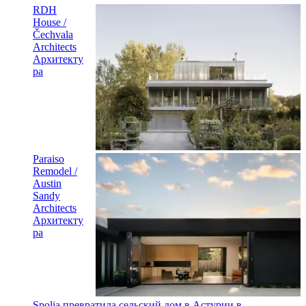
RDH
House /
Čechvala
Architects
Архитекту
ра
Paraiso
Remodel /
Austin
Sandy
Architects
Архитекту
ра
Spolia превратила сельский дом в Астурии в