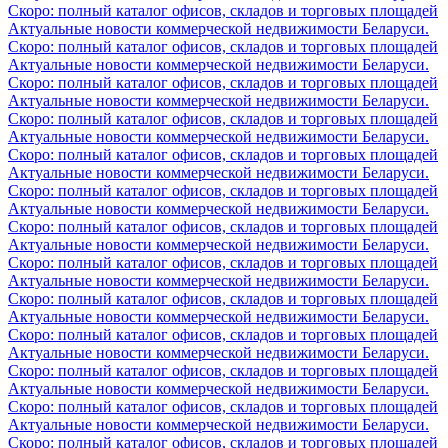
Скоро: полный каталог офисов, складов и торговых площадей
Актуальные новости коммерческой недвижимости Беларуси.
Скоро: полный каталог офисов, складов и торговых площадей
Актуальные новости коммерческой недвижимости Беларуси.
Скоро: полный каталог офисов, складов и торговых площадей
Актуальные новости коммерческой недвижимости Беларуси.
Скоро: полный каталог офисов, складов и торговых площадей
Актуальные новости коммерческой недвижимости Беларуси.
Скоро: полный каталог офисов, складов и торговых площадей
Актуальные новости коммерческой недвижимости Беларуси.
Скоро: полный каталог офисов, складов и торговых площадей
Актуальные новости коммерческой недвижимости Беларуси.
Скоро: полный каталог офисов, складов и торговых площадей
Актуальные новости коммерческой недвижимости Беларуси.
Скоро: полный каталог офисов, складов и торговых площадей
Актуальные новости коммерческой недвижимости Беларуси.
Скоро: полный каталог офисов, складов и торговых площадей
Актуальные новости коммерческой недвижимости Беларуси.
Скоро: полный каталог офисов, складов и торговых площадей
Актуальные новости коммерческой недвижимости Беларуси.
Скоро: полный каталог офисов, складов и торговых площадей
Актуальные новости коммерческой недвижимости Беларуси.
Скоро: полный каталог офисов, складов и торговых площадей
Актуальные новости коммерческой недвижимости Беларуси.
Скоро: полный каталог офисов, складов и торговых площадей