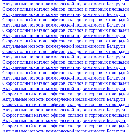
Актуальные новости коммерческой недвижимости Беларуси.
Скоро: полный каталог офисов, складов и торговых площадей
Актуальные новости коммерческой недвижимости Беларуси.
Скоро: полный каталог офисов, складов и торговых площадей
Актуальные новости коммерческой недвижимости Беларуси.
Скоро: полный каталог офисов, складов и торговых площадей
Актуальные новости коммерческой недвижимости Беларуси.
Скоро: полный каталог офисов, складов и торговых площадей
Актуальные новости коммерческой недвижимости Беларуси.
Скоро: полный каталог офисов, складов и торговых площадей
Актуальные новости коммерческой недвижимости Беларуси.
Скоро: полный каталог офисов, складов и торговых площадей
Актуальные новости коммерческой недвижимости Беларуси.
Скоро: полный каталог офисов, складов и торговых площадей
Актуальные новости коммерческой недвижимости Беларуси.
Скоро: полный каталог офисов, складов и торговых площадей
Актуальные новости коммерческой недвижимости Беларуси.
Скоро: полный каталог офисов, складов и торговых площадей
Актуальные новости коммерческой недвижимости Беларуси.
Скоро: полный каталог офисов, складов и торговых площадей
Актуальные новости коммерческой недвижимости Беларуси.
Скоро: полный каталог офисов, складов и торговых площадей
Актуальные новости коммерческой недвижимости Беларуси.
Скоро: полный каталог офисов, складов и торговых площадей
Актуальные новости коммерческой недвижимости Беларуси.