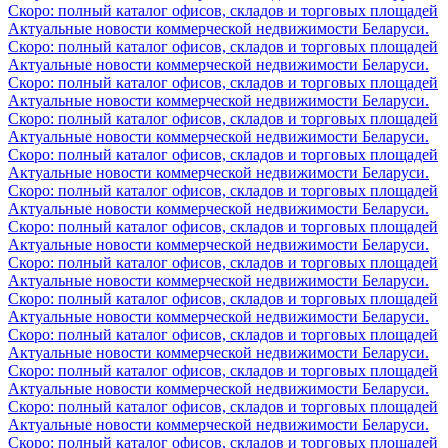
Скоро: полный каталог офисов, складов и торговых площадей
Актуальные новости коммерческой недвижимости Беларуси.
Скоро: полный каталог офисов, складов и торговых площадей
Актуальные новости коммерческой недвижимости Беларуси.
Скоро: полный каталог офисов, складов и торговых площадей
Актуальные новости коммерческой недвижимости Беларуси.
Скоро: полный каталог офисов, складов и торговых площадей
Актуальные новости коммерческой недвижимости Беларуси.
Скоро: полный каталог офисов, складов и торговых площадей
Актуальные новости коммерческой недвижимости Беларуси.
Скоро: полный каталог офисов, складов и торговых площадей
Актуальные новости коммерческой недвижимости Беларуси.
Скоро: полный каталог офисов, складов и торговых площадей
Актуальные новости коммерческой недвижимости Беларуси.
Скоро: полный каталог офисов, складов и торговых площадей
Актуальные новости коммерческой недвижимости Беларуси.
Скоро: полный каталог офисов, складов и торговых площадей
Актуальные новости коммерческой недвижимости Беларуси.
Скоро: полный каталог офисов, складов и торговых площадей
Актуальные новости коммерческой недвижимости Беларуси.
Скоро: полный каталог офисов, складов и торговых площадей
Актуальные новости коммерческой недвижимости Беларуси.
Скоро: полный каталог офисов, складов и торговых площадей
Актуальные новости коммерческой недвижимости Беларуси.
Скоро: полный каталог офисов, складов и торговых площадей