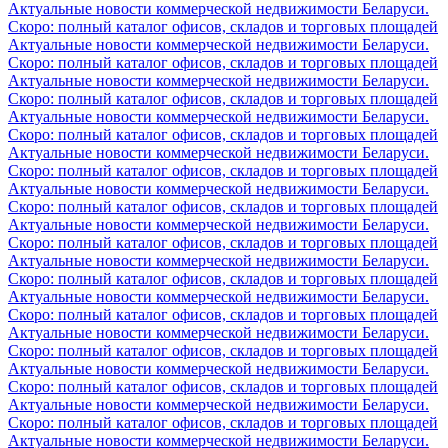
Актуальные новости коммерческой недвижимости Беларуси.
Скоро: полный каталог офисов, складов и торговых площадей
Актуальные новости коммерческой недвижимости Беларуси.
Скоро: полный каталог офисов, складов и торговых площадей
Актуальные новости коммерческой недвижимости Беларуси.
Скоро: полный каталог офисов, складов и торговых площадей
Актуальные новости коммерческой недвижимости Беларуси.
Скоро: полный каталог офисов, складов и торговых площадей
Актуальные новости коммерческой недвижимости Беларуси.
Скоро: полный каталог офисов, складов и торговых площадей
Актуальные новости коммерческой недвижимости Беларуси.
Скоро: полный каталог офисов, складов и торговых площадей
Актуальные новости коммерческой недвижимости Беларуси.
Скоро: полный каталог офисов, складов и торговых площадей
Актуальные новости коммерческой недвижимости Беларуси.
Скоро: полный каталог офисов, складов и торговых площадей
Актуальные новости коммерческой недвижимости Беларуси.
Скоро: полный каталог офисов, складов и торговых площадей
Актуальные новости коммерческой недвижимости Беларуси.
Скоро: полный каталог офисов, складов и торговых площадей
Актуальные новости коммерческой недвижимости Беларуси.
Скоро: полный каталог офисов, складов и торговых площадей
Актуальные новости коммерческой недвижимости Беларуси.
Скоро: полный каталог офисов, складов и торговых площадей
Актуальные новости коммерческой недвижимости Беларуси.