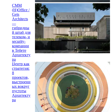
CMM
(H)Office /
Gets
Architects
—
гибридны
й штаб для
телеком- и
security-
компании
в Тебете
Архитекту
ра
Центр как
стратегия:
8
проектов,
выстроенн
ых вокруг
пустоты
Архитекту
ра