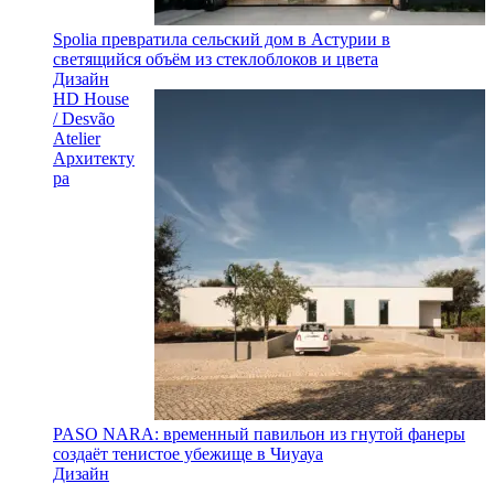
Spolia превратила сельский дом в Астурии в
светящийся объём из стеклоблоков и цвета
Дизайн
HD House
/ Desvão
Atelier
Архитекту
ра
PASO NARA: временный павильон из гнутой фанеры
создаёт тенистое убежище в Чиуауа
Дизайн