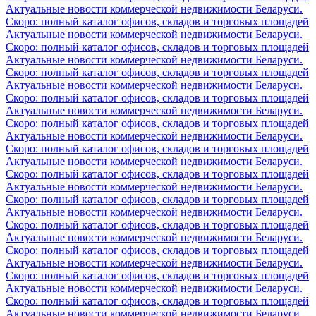
Актуальные новости коммерческой недвижимости Беларуси.
Скоро: полный каталог офисов, складов и торговых площадей
Актуальные новости коммерческой недвижимости Беларуси.
Скоро: полный каталог офисов, складов и торговых площадей
Актуальные новости коммерческой недвижимости Беларуси.
Скоро: полный каталог офисов, складов и торговых площадей
Актуальные новости коммерческой недвижимости Беларуси.
Скоро: полный каталог офисов, складов и торговых площадей
Актуальные новости коммерческой недвижимости Беларуси.
Скоро: полный каталог офисов, складов и торговых площадей
Актуальные новости коммерческой недвижимости Беларуси.
Скоро: полный каталог офисов, складов и торговых площадей
Актуальные новости коммерческой недвижимости Беларуси.
Скоро: полный каталог офисов, складов и торговых площадей
Актуальные новости коммерческой недвижимости Беларуси.
Скоро: полный каталог офисов, складов и торговых площадей
Актуальные новости коммерческой недвижимости Беларуси.
Скоро: полный каталог офисов, складов и торговых площадей
Актуальные новости коммерческой недвижимости Беларуси.
Скоро: полный каталог офисов, складов и торговых площадей
Актуальные новости коммерческой недвижимости Беларуси.
Скоро: полный каталог офисов, складов и торговых площадей
Актуальные новости коммерческой недвижимости Беларуси.
Скоро: полный каталог офисов, складов и торговых площадей
Актуальные новости коммерческой недвижимости Беларуси.