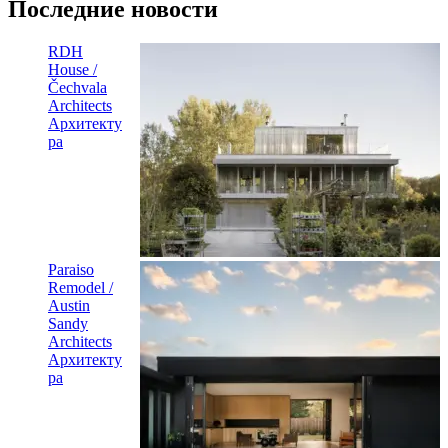
Последние новости
RDH
House /
Čechvala
Architects
Архитекту
ра
Paraiso
Remodel /
Austin
Sandy
Architects
Архитекту
ра