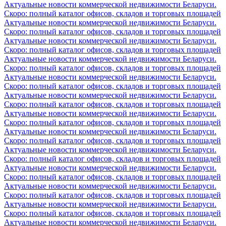
Актуальные новости коммерческой недвижимости Беларуси.
Скоро: полный каталог офисов, складов и торговых площадей
Актуальные новости коммерческой недвижимости Беларуси.
Скоро: полный каталог офисов, складов и торговых площадей
Актуальные новости коммерческой недвижимости Беларуси.
Скоро: полный каталог офисов, складов и торговых площадей
Актуальные новости коммерческой недвижимости Беларуси.
Скоро: полный каталог офисов, складов и торговых площадей
Актуальные новости коммерческой недвижимости Беларуси.
Скоро: полный каталог офисов, складов и торговых площадей
Актуальные новости коммерческой недвижимости Беларуси.
Скоро: полный каталог офисов, складов и торговых площадей
Актуальные новости коммерческой недвижимости Беларуси.
Скоро: полный каталог офисов, складов и торговых площадей
Актуальные новости коммерческой недвижимости Беларуси.
Скоро: полный каталог офисов, складов и торговых площадей
Актуальные новости коммерческой недвижимости Беларуси.
Скоро: полный каталог офисов, складов и торговых площадей
Актуальные новости коммерческой недвижимости Беларуси.
Скоро: полный каталог офисов, складов и торговых площадей
Актуальные новости коммерческой недвижимости Беларуси.
Скоро: полный каталог офисов, складов и торговых площадей
Актуальные новости коммерческой недвижимости Беларуси.
Скоро: полный каталог офисов, складов и торговых площадей
Актуальные новости коммерческой недвижимости Беларуси.