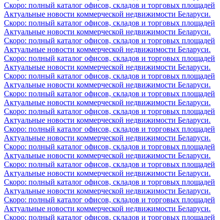
Скоро: полный каталог офисов, складов и торговых площадей
Актуальные новости коммерческой недвижимости Беларуси.
Скоро: полный каталог офисов, складов и торговых площадей
Актуальные новости коммерческой недвижимости Беларуси.
Скоро: полный каталог офисов, складов и торговых площадей
Актуальные новости коммерческой недвижимости Беларуси.
Скоро: полный каталог офисов, складов и торговых площадей
Актуальные новости коммерческой недвижимости Беларуси.
Скоро: полный каталог офисов, складов и торговых площадей
Актуальные новости коммерческой недвижимости Беларуси.
Скоро: полный каталог офисов, складов и торговых площадей
Актуальные новости коммерческой недвижимости Беларуси.
Скоро: полный каталог офисов, складов и торговых площадей
Актуальные новости коммерческой недвижимости Беларуси.
Скоро: полный каталог офисов, складов и торговых площадей
Актуальные новости коммерческой недвижимости Беларуси.
Скоро: полный каталог офисов, складов и торговых площадей
Актуальные новости коммерческой недвижимости Беларуси.
Скоро: полный каталог офисов, складов и торговых площадей
Актуальные новости коммерческой недвижимости Беларуси.
Скоро: полный каталог офисов, складов и торговых площадей
Актуальные новости коммерческой недвижимости Беларуси.
Скоро: полный каталог офисов, складов и торговых площадей
Актуальные новости коммерческой недвижимости Беларуси.
Скоро: полный каталог офисов, складов и торговых площадей