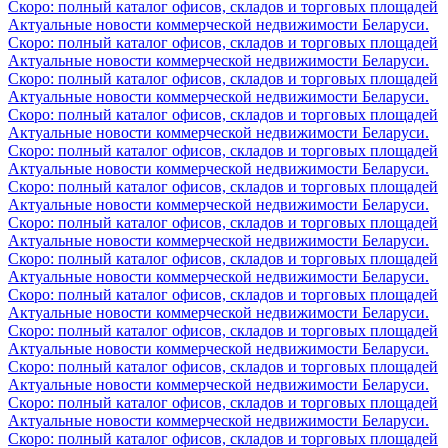
Скоро: полный каталог офисов, складов и торговых площадей
Актуальные новости коммерческой недвижимости Беларуси.
Скоро: полный каталог офисов, складов и торговых площадей
Актуальные новости коммерческой недвижимости Беларуси.
Скоро: полный каталог офисов, складов и торговых площадей
Актуальные новости коммерческой недвижимости Беларуси.
Скоро: полный каталог офисов, складов и торговых площадей
Актуальные новости коммерческой недвижимости Беларуси.
Скоро: полный каталог офисов, складов и торговых площадей
Актуальные новости коммерческой недвижимости Беларуси.
Скоро: полный каталог офисов, складов и торговых площадей
Актуальные новости коммерческой недвижимости Беларуси.
Скоро: полный каталог офисов, складов и торговых площадей
Актуальные новости коммерческой недвижимости Беларуси.
Скоро: полный каталог офисов, складов и торговых площадей
Актуальные новости коммерческой недвижимости Беларуси.
Скоро: полный каталог офисов, складов и торговых площадей
Актуальные новости коммерческой недвижимости Беларуси.
Скоро: полный каталог офисов, складов и торговых площадей
Актуальные новости коммерческой недвижимости Беларуси.
Скоро: полный каталог офисов, складов и торговых площадей
Актуальные новости коммерческой недвижимости Беларуси.
Скоро: полный каталог офисов, складов и торговых площадей
Актуальные новости коммерческой недвижимости Беларуси.
Скоро: полный каталог офисов, складов и торговых площадей