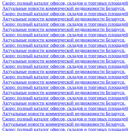
Скоро: полный каталог офисов, складов и торговых площадей
Актуальные новости коммерческой недвижимости Беларуси.
Скоро: полный каталог офисов, складов и торговых площадей
Актуальные новости коммерческой недвижимости Беларуси.
Скоро: полный каталог офисов, складов и торговых площадей
Актуальные новости коммерческой недвижимости Беларуси.
Скоро: полный каталог офисов, складов и торговых площадей
Актуальные новости коммерческой недвижимости Беларуси.
Скоро: полный каталог офисов, складов и торговых площадей
Актуальные новости коммерческой недвижимости Беларуси.
Скоро: полный каталог офисов, складов и торговых площадей
Актуальные новости коммерческой недвижимости Беларуси.
Скоро: полный каталог офисов, складов и торговых площадей
Актуальные новости коммерческой недвижимости Беларуси.
Скоро: полный каталог офисов, складов и торговых площадей
Актуальные новости коммерческой недвижимости Беларуси.
Скоро: полный каталог офисов, складов и торговых площадей
Актуальные новости коммерческой недвижимости Беларуси.
Скоро: полный каталог офисов, складов и торговых площадей
Актуальные новости коммерческой недвижимости Беларуси.
Скоро: полный каталог офисов, складов и торговых площадей
Актуальные новости коммерческой недвижимости Беларуси.
Скоро: полный каталог офисов, складов и торговых площадей
Актуальные новости коммерческой недвижимости Беларуси.
Скоро: полный каталог офисов, складов и торговых площадей