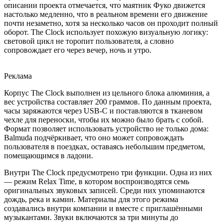
описании проекта отмечается, что маятник Фуко движется
настолько медленно, что в реальном времени его движение
почти незаметно, хотя за несколько часов он проходит полный
оборот. The Clock использует похожую визуальную логику:
световой цикл не торопит пользователя, а словно
сопровождает его через вечер, ночь и утро.
Реклама
Корпус The Clock выполнен из цельного блока алюминия, а
вес устройства составляет 200 граммов. По данным проекта,
часы заряжаются через USB-C и поставляются в тканевом
чехле для переноски, чтобы их можно было брать с собой.
Формат позволяет использовать устройство не только дома:
Balmuda подчёркивает, что оно может сопровождать
пользователя в поездках, оставаясь небольшим предметом,
помещающимся в ладони.
Внутри The Clock предусмотрено три функции. Одна из них
— режим Relax Time, в котором воспроизводятся семь
оригинальных звуковых записей. Среди них упоминаются
дождь, река и камин. Материалы для этого режима
создавались внутри компании и вместе с приглашёнными
музыкантами. Звуки включаются за три минуты до