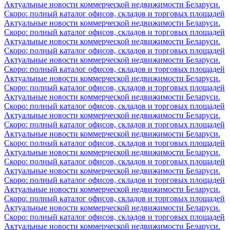
Актуальные новости коммерческой недвижимости Беларуси.
Скоро: полный каталог офисов, складов и торговых площадей
Актуальные новости коммерческой недвижимости Беларуси.
Скоро: полный каталог офисов, складов и торговых площадей
Актуальные новости коммерческой недвижимости Беларуси.
Скоро: полный каталог офисов, складов и торговых площадей
Актуальные новости коммерческой недвижимости Беларуси.
Скоро: полный каталог офисов, складов и торговых площадей
Актуальные новости коммерческой недвижимости Беларуси.
Скоро: полный каталог офисов, складов и торговых площадей
Актуальные новости коммерческой недвижимости Беларуси.
Скоро: полный каталог офисов, складов и торговых площадей
Актуальные новости коммерческой недвижимости Беларуси.
Скоро: полный каталог офисов, складов и торговых площадей
Актуальные новости коммерческой недвижимости Беларуси.
Скоро: полный каталог офисов, складов и торговых площадей
Актуальные новости коммерческой недвижимости Беларуси.
Скоро: полный каталог офисов, складов и торговых площадей
Актуальные новости коммерческой недвижимости Беларуси.
Скоро: полный каталог офисов, складов и торговых площадей
Актуальные новости коммерческой недвижимости Беларуси.
Скоро: полный каталог офисов, складов и торговых площадей
Актуальные новости коммерческой недвижимости Беларуси.
Скоро: полный каталог офисов, складов и торговых площадей
Актуальные новости коммерческой недвижимости Беларуси.