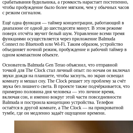
срабатывания будильника, а громкость нарастает постепенно,
чтобы пробуждение было более мягким, чем у обычных часов
с резким сигналом.
Ещё одна функция — таймер концентрации, работающий в
диапазоне от одной до шестидесяти минут. В этом режиме
поверх отсчёта звучит белый шум. Управление всеми тремя
функциями осуществляется через приложение Balmuda
Connect по Bluetooth или Wi‑Fi. Таким образом, устройство
объединяет ночной режим, пробуждение и рабочий таймер в
одном компактном объекте.
Основатель Balmuda Gen Terao объяснил, что отправной
точкой для The Clock стал личный опыт: по ночам он включал
звуки дождя на планшете, чтобы заснуть, но экран освещал
комнату и мешал сну. The Clock решает эту проблему за счёт
звука без лишнего света. В проекте также подчёркивается, что
примерно половина дня человека — это личное время,
включая сон, и именно вокруг этой части повседневности
Balmuda и построила концепцию устройства. Телефон
остаётся в другой комнате, а The Clock — на прикроватной
тумбе, где он медленно задаёт ощущение времени.