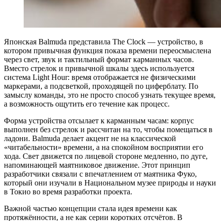
Японская Balmuda представила The Clock — устройство, в
котором привычная функция показа времени переосмыслена
через свет, звук и тактильный формат карманных часов.
Вместо стрелок и привычной шкалы здесь используется
система Light Hour: время отображается не физическими
маркерами, а подсветкой, проходящей по циферблату. По
замыслу команды, это не просто способ узнать текущее время,
а возможность ощутить его течение как процесс.
Форма устройства отсылает к карманным часам: корпус
выполнен без стрелок и рассчитан на то, чтобы помещаться в
ладони. Balmuda делает акцент не на классической
«читабельности» времени, а на спокойном восприятии его
хода. Свет движется по лицевой стороне медленно, по дуге,
напоминающей маятниковое движение. Этот принцип
разработчики связали с впечатлением от маятника Фуко,
который они изучали в Национальном музее природы и науки
в Токио во время разработки проекта.
Важной частью концепции стала идея времени как
протяжённости, а не как серии коротких отсчётов. В