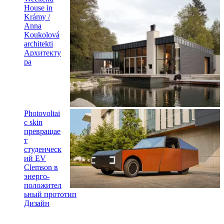
House in
Krámy /
Anna
Koukolová
architekti
Архитекту
ра
Photovoltai
c skin
превращае
т
студенческ
ий EV
Clemson в
энерго-
положител
ьный прототип
Дизайн