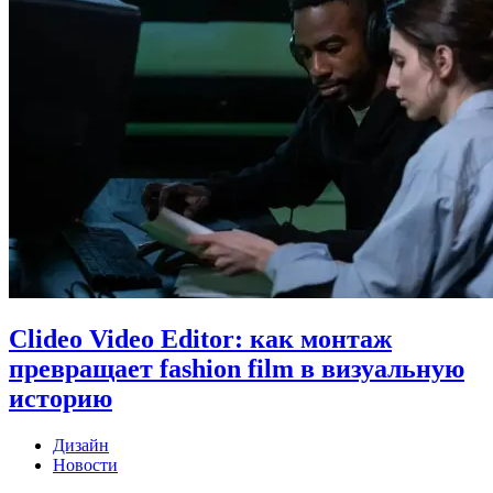
Clideo Video Editor: как монтаж
превращает fashion film в визуальную
историю
Дизайн
Новости