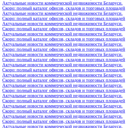
Актуальные новости коммерческой недвижимости Беларуси.
Скоро: полный каталог офисов, складов и торговых площадей
Актуальные новости коммерческой недвижимости Беларуси.
Скоро: полный каталог офисов, складов и торговых площадей
Актуальные новости коммерческой недвижимости Беларуси.
Скоро: полный каталог офисов, складов и торговых площадей
Актуальные новости коммерческой недвижимости Беларуси.
Скоро: полный каталог офисов, складов и торговых площадей
Актуальные новости коммерческой недвижимости Беларуси.
Скоро: полный каталог офисов, складов и торговых площадей
Актуальные новости коммерческой недвижимости Беларуси.
Скоро: полный каталог офисов, складов и торговых площадей
Актуальные новости коммерческой недвижимости Беларуси.
Скоро: полный каталог офисов, складов и торговых площадей
Актуальные новости коммерческой недвижимости Беларуси.
Скоро: полный каталог офисов, складов и торговых площадей
Актуальные новости коммерческой недвижимости Беларуси.
Скоро: полный каталог офисов, складов и торговых площадей
Актуальные новости коммерческой недвижимости Беларуси.
Скоро: полный каталог офисов, складов и торговых площадей
Актуальные новости коммерческой недвижимости Беларуси.
Скоро: полный каталог офисов, складов и торговых площадей
Актуальные новости коммерческой недвижимости Беларуси.
Скоро: полный каталог офисов, складов и торговых площадей
Актуальные новости коммерческой недвижимости Беларуси.