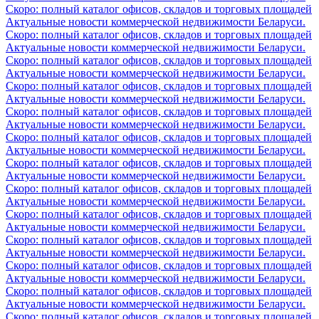
Скоро: полный каталог офисов, складов и торговых площадей
Актуальные новости коммерческой недвижимости Беларуси.
Скоро: полный каталог офисов, складов и торговых площадей
Актуальные новости коммерческой недвижимости Беларуси.
Скоро: полный каталог офисов, складов и торговых площадей
Актуальные новости коммерческой недвижимости Беларуси.
Скоро: полный каталог офисов, складов и торговых площадей
Актуальные новости коммерческой недвижимости Беларуси.
Скоро: полный каталог офисов, складов и торговых площадей
Актуальные новости коммерческой недвижимости Беларуси.
Скоро: полный каталог офисов, складов и торговых площадей
Актуальные новости коммерческой недвижимости Беларуси.
Скоро: полный каталог офисов, складов и торговых площадей
Актуальные новости коммерческой недвижимости Беларуси.
Скоро: полный каталог офисов, складов и торговых площадей
Актуальные новости коммерческой недвижимости Беларуси.
Скоро: полный каталог офисов, складов и торговых площадей
Актуальные новости коммерческой недвижимости Беларуси.
Скоро: полный каталог офисов, складов и торговых площадей
Актуальные новости коммерческой недвижимости Беларуси.
Скоро: полный каталог офисов, складов и торговых площадей
Актуальные новости коммерческой недвижимости Беларуси.
Скоро: полный каталог офисов, складов и торговых площадей
Актуальные новости коммерческой недвижимости Беларуси.
Скоро: полный каталог офисов, складов и торговых площадей