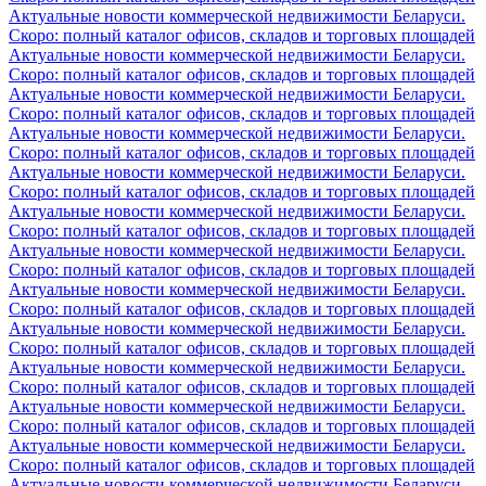
Актуальные новости коммерческой недвижимости Беларуси.
Скоро: полный каталог офисов, складов и торговых площадей
Актуальные новости коммерческой недвижимости Беларуси.
Скоро: полный каталог офисов, складов и торговых площадей
Актуальные новости коммерческой недвижимости Беларуси.
Скоро: полный каталог офисов, складов и торговых площадей
Актуальные новости коммерческой недвижимости Беларуси.
Скоро: полный каталог офисов, складов и торговых площадей
Актуальные новости коммерческой недвижимости Беларуси.
Скоро: полный каталог офисов, складов и торговых площадей
Актуальные новости коммерческой недвижимости Беларуси.
Скоро: полный каталог офисов, складов и торговых площадей
Актуальные новости коммерческой недвижимости Беларуси.
Скоро: полный каталог офисов, складов и торговых площадей
Актуальные новости коммерческой недвижимости Беларуси.
Скоро: полный каталог офисов, складов и торговых площадей
Актуальные новости коммерческой недвижимости Беларуси.
Скоро: полный каталог офисов, складов и торговых площадей
Актуальные новости коммерческой недвижимости Беларуси.
Скоро: полный каталог офисов, складов и торговых площадей
Актуальные новости коммерческой недвижимости Беларуси.
Скоро: полный каталог офисов, складов и торговых площадей
Актуальные новости коммерческой недвижимости Беларуси.
Скоро: полный каталог офисов, складов и торговых площадей
Актуальные новости коммерческой недвижимости Беларуси.