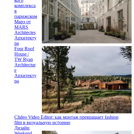
кого
комплекса
в
парижском
Марэ от
MARS
Architectes
Архитекту
ра
Four Roof
House /
TW Ryan
Architectur
e
Архитекту
ра
Clideo Video Editor: как монтаж превращает fashion
film в визуальную историю
Дизайн
Weekend