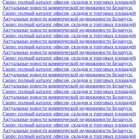
Скоро: полный каталог офисов, складов и торговых площадей
Актуальные новости коммерческой недвижимости Беларуси.
Скоро: полный каталог офисов, складов и торговых площадей
Актуальные новости коммерческой недвижимости Беларуси.
Скоро: полный каталог офисов, складов и торговых площадей
Актуальные новости коммерческой недвижимости Беларуси.
Скоро: полный каталог офисов, складов и торговых площадей
Актуальные новости коммерческой недвижимости Беларуси.
Скоро: полный каталог офисов, складов и торговых площадей
Актуальные новости коммерческой недвижимости Беларуси.
Скоро: полный каталог офисов, складов и торговых площадей
Актуальные новости коммерческой недвижимости Беларуси.
Скоро: полный каталог офисов, складов и торговых площадей
Актуальные новости коммерческой недвижимости Беларуси.
Скоро: полный каталог офисов, складов и торговых площадей
Актуальные новости коммерческой недвижимости Беларуси.
Скоро: полный каталог офисов, складов и торговых площадей
Актуальные новости коммерческой недвижимости Беларуси.
Скоро: полный каталог офисов, складов и торговых площадей
Актуальные новости коммерческой недвижимости Беларуси.
Скоро: полный каталог офисов, складов и торговых площадей
Актуальные новости коммерческой недвижимости Беларуси.
Скоро: полный каталог офисов, складов и торговых площадей
Актуальные новости коммерческой недвижимости Беларуси.
Скоро: полный каталог офисов, складов и торговых площадей