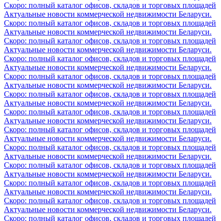
Скоро: полный каталог офисов, складов и торговых площадей
Актуальные новости коммерческой недвижимости Беларуси.
Скоро: полный каталог офисов, складов и торговых площадей
Актуальные новости коммерческой недвижимости Беларуси.
Скоро: полный каталог офисов, складов и торговых площадей
Актуальные новости коммерческой недвижимости Беларуси.
Скоро: полный каталог офисов, складов и торговых площадей
Актуальные новости коммерческой недвижимости Беларуси.
Скоро: полный каталог офисов, складов и торговых площадей
Актуальные новости коммерческой недвижимости Беларуси.
Скоро: полный каталог офисов, складов и торговых площадей
Актуальные новости коммерческой недвижимости Беларуси.
Скоро: полный каталог офисов, складов и торговых площадей
Актуальные новости коммерческой недвижимости Беларуси.
Скоро: полный каталог офисов, складов и торговых площадей
Актуальные новости коммерческой недвижимости Беларуси.
Скоро: полный каталог офисов, складов и торговых площадей
Актуальные новости коммерческой недвижимости Беларуси.
Скоро: полный каталог офисов, складов и торговых площадей
Актуальные новости коммерческой недвижимости Беларуси.
Скоро: полный каталог офисов, складов и торговых площадей
Актуальные новости коммерческой недвижимости Беларуси.
Скоро: полный каталог офисов, складов и торговых площадей
Актуальные новости коммерческой недвижимости Беларуси.
Скоро: полный каталог офисов, складов и торговых площадей