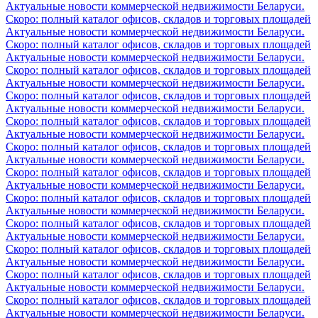
Актуальные новости коммерческой недвижимости Беларуси.
Скоро: полный каталог офисов, складов и торговых площадей
Актуальные новости коммерческой недвижимости Беларуси.
Скоро: полный каталог офисов, складов и торговых площадей
Актуальные новости коммерческой недвижимости Беларуси.
Скоро: полный каталог офисов, складов и торговых площадей
Актуальные новости коммерческой недвижимости Беларуси.
Скоро: полный каталог офисов, складов и торговых площадей
Актуальные новости коммерческой недвижимости Беларуси.
Скоро: полный каталог офисов, складов и торговых площадей
Актуальные новости коммерческой недвижимости Беларуси.
Скоро: полный каталог офисов, складов и торговых площадей
Актуальные новости коммерческой недвижимости Беларуси.
Скоро: полный каталог офисов, складов и торговых площадей
Актуальные новости коммерческой недвижимости Беларуси.
Скоро: полный каталог офисов, складов и торговых площадей
Актуальные новости коммерческой недвижимости Беларуси.
Скоро: полный каталог офисов, складов и торговых площадей
Актуальные новости коммерческой недвижимости Беларуси.
Скоро: полный каталог офисов, складов и торговых площадей
Актуальные новости коммерческой недвижимости Беларуси.
Скоро: полный каталог офисов, складов и торговых площадей
Актуальные новости коммерческой недвижимости Беларуси.
Скоро: полный каталог офисов, складов и торговых площадей
Актуальные новости коммерческой недвижимости Беларуси.