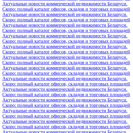
Актуальные новости коммерческой недвижимости Беларуси.
Скоро: полный каталог офисов, складов и торговых площадей
Актуальные новости коммерческой недвижимости Беларуси.
Скоро: полный каталог офисов, складов и торговых площадей
Актуальные новости коммерческой недвижимости Беларуси.
Скоро: полный каталог офисов, складов и торговых площадей
Актуальные новости коммерческой недвижимости Беларуси.
Скоро: полный каталог офисов, складов и торговых площадей
Актуальные новости коммерческой недвижимости Беларуси.
Скоро: полный каталог офисов, складов и торговых площадей
Актуальные новости коммерческой недвижимости Беларуси.
Скоро: полный каталог офисов, складов и торговых площадей
Актуальные новости коммерческой недвижимости Беларуси.
Скоро: полный каталог офисов, складов и торговых площадей
Актуальные новости коммерческой недвижимости Беларуси.
Скоро: полный каталог офисов, складов и торговых площадей
Актуальные новости коммерческой недвижимости Беларуси.
Скоро: полный каталог офисов, складов и торговых площадей
Актуальные новости коммерческой недвижимости Беларуси.
Скоро: полный каталог офисов, складов и торговых площадей
Актуальные новости коммерческой недвижимости Беларуси.
Скоро: полный каталог офисов, складов и торговых площадей
Актуальные новости коммерческой недвижимости Беларуси.
Скоро: полный каталог офисов, складов и торговых площадей
Актуальные новости коммерческой недвижимости Беларуси.