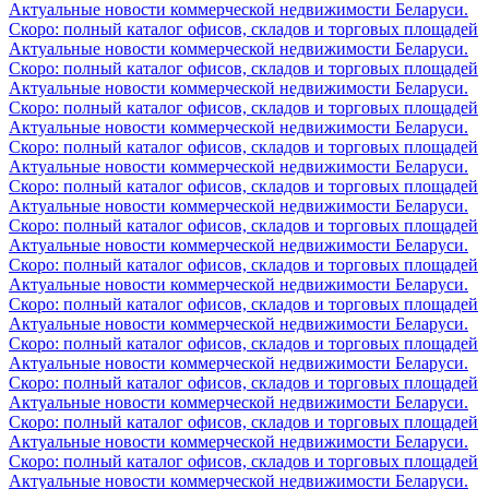
Актуальные новости коммерческой недвижимости Беларуси.
Скоро: полный каталог офисов, складов и торговых площадей
Актуальные новости коммерческой недвижимости Беларуси.
Скоро: полный каталог офисов, складов и торговых площадей
Актуальные новости коммерческой недвижимости Беларуси.
Скоро: полный каталог офисов, складов и торговых площадей
Актуальные новости коммерческой недвижимости Беларуси.
Скоро: полный каталог офисов, складов и торговых площадей
Актуальные новости коммерческой недвижимости Беларуси.
Скоро: полный каталог офисов, складов и торговых площадей
Актуальные новости коммерческой недвижимости Беларуси.
Скоро: полный каталог офисов, складов и торговых площадей
Актуальные новости коммерческой недвижимости Беларуси.
Скоро: полный каталог офисов, складов и торговых площадей
Актуальные новости коммерческой недвижимости Беларуси.
Скоро: полный каталог офисов, складов и торговых площадей
Актуальные новости коммерческой недвижимости Беларуси.
Скоро: полный каталог офисов, складов и торговых площадей
Актуальные новости коммерческой недвижимости Беларуси.
Скоро: полный каталог офисов, складов и торговых площадей
Актуальные новости коммерческой недвижимости Беларуси.
Скоро: полный каталог офисов, складов и торговых площадей
Актуальные новости коммерческой недвижимости Беларуси.
Скоро: полный каталог офисов, складов и торговых площадей
Актуальные новости коммерческой недвижимости Беларуси.