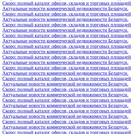
Скоро: полный каталог офисов, складов и торговых площадей
Актуальные новости коммерческой недвижимости Беларуси.
Скоро: полный каталог офисов, складов и торговых площадей
Актуальные новости коммерческой недвижимости Беларуси.
Скоро: полный каталог офисов, складов и торговых площадей
Актуальные новости коммерческой недвижимости Беларуси.
Скоро: полный каталог офисов, складов и торговых площадей
Актуальные новости коммерческой недвижимости Беларуси.
Скоро: полный каталог офисов, складов и торговых площадей
Актуальные новости коммерческой недвижимости Беларуси.
Скоро: полный каталог офисов, складов и торговых площадей
Актуальные новости коммерческой недвижимости Беларуси.
Скоро: полный каталог офисов, складов и торговых площадей
Актуальные новости коммерческой недвижимости Беларуси.
Скоро: полный каталог офисов, складов и торговых площадей
Актуальные новости коммерческой недвижимости Беларуси.
Скоро: полный каталог офисов, складов и торговых площадей
Актуальные новости коммерческой недвижимости Беларуси.
Скоро: полный каталог офисов, складов и торговых площадей
Актуальные новости коммерческой недвижимости Беларуси.
Скоро: полный каталог офисов, складов и торговых площадей
Актуальные новости коммерческой недвижимости Беларуси.
Скоро: полный каталог офисов, складов и торговых площадей
Актуальные новости коммерческой недвижимости Беларуси.
Скоро: полный каталог офисов, складов и торговых площадей