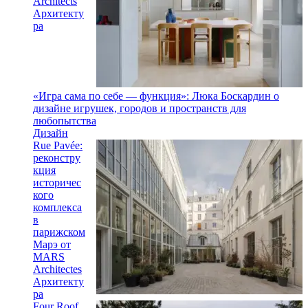
Architects
Архитекту
ра
«Игра сама по себе — функция»: Люка Боскардин о
дизайне игрушек, городов и пространств для
любопытства
Дизайн
Rue Pavée:
реконстру
кция
историчес
кого
комплекса
в
парижском
Марэ от
MARS
Architectes
Архитекту
ра
Four Roof