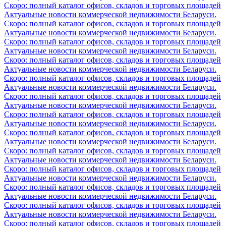
Скоро: полный каталог офисов, складов и торговых площадей
Актуальные новости коммерческой недвижимости Беларуси.
Скоро: полный каталог офисов, складов и торговых площадей
Актуальные новости коммерческой недвижимости Беларуси.
Скоро: полный каталог офисов, складов и торговых площадей
Актуальные новости коммерческой недвижимости Беларуси.
Скоро: полный каталог офисов, складов и торговых площадей
Актуальные новости коммерческой недвижимости Беларуси.
Скоро: полный каталог офисов, складов и торговых площадей
Актуальные новости коммерческой недвижимости Беларуси.
Скоро: полный каталог офисов, складов и торговых площадей
Актуальные новости коммерческой недвижимости Беларуси.
Скоро: полный каталог офисов, складов и торговых площадей
Актуальные новости коммерческой недвижимости Беларуси.
Скоро: полный каталог офисов, складов и торговых площадей
Актуальные новости коммерческой недвижимости Беларуси.
Скоро: полный каталог офисов, складов и торговых площадей
Актуальные новости коммерческой недвижимости Беларуси.
Скоро: полный каталог офисов, складов и торговых площадей
Актуальные новости коммерческой недвижимости Беларуси.
Скоро: полный каталог офисов, складов и торговых площадей
Актуальные новости коммерческой недвижимости Беларуси.
Скоро: полный каталог офисов, складов и торговых площадей
Актуальные новости коммерческой недвижимости Беларуси.
Скоро: полный каталог офисов, складов и торговых площадей