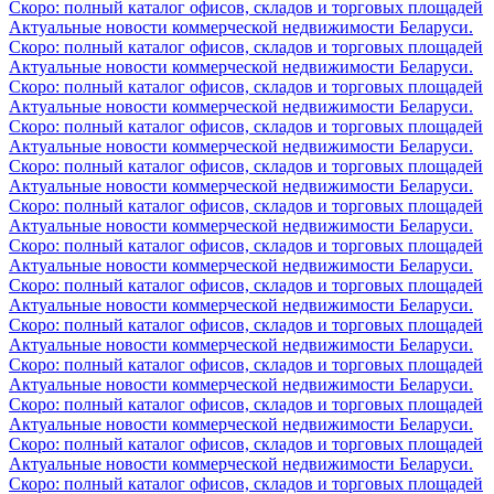
Скоро: полный каталог офисов, складов и торговых площадей
Актуальные новости коммерческой недвижимости Беларуси.
Скоро: полный каталог офисов, складов и торговых площадей
Актуальные новости коммерческой недвижимости Беларуси.
Скоро: полный каталог офисов, складов и торговых площадей
Актуальные новости коммерческой недвижимости Беларуси.
Скоро: полный каталог офисов, складов и торговых площадей
Актуальные новости коммерческой недвижимости Беларуси.
Скоро: полный каталог офисов, складов и торговых площадей
Актуальные новости коммерческой недвижимости Беларуси.
Скоро: полный каталог офисов, складов и торговых площадей
Актуальные новости коммерческой недвижимости Беларуси.
Скоро: полный каталог офисов, складов и торговых площадей
Актуальные новости коммерческой недвижимости Беларуси.
Скоро: полный каталог офисов, складов и торговых площадей
Актуальные новости коммерческой недвижимости Беларуси.
Скоро: полный каталог офисов, складов и торговых площадей
Актуальные новости коммерческой недвижимости Беларуси.
Скоро: полный каталог офисов, складов и торговых площадей
Актуальные новости коммерческой недвижимости Беларуси.
Скоро: полный каталог офисов, складов и торговых площадей
Актуальные новости коммерческой недвижимости Беларуси.
Скоро: полный каталог офисов, складов и торговых площадей
Актуальные новости коммерческой недвижимости Беларуси.
Скоро: полный каталог офисов, складов и торговых площадей