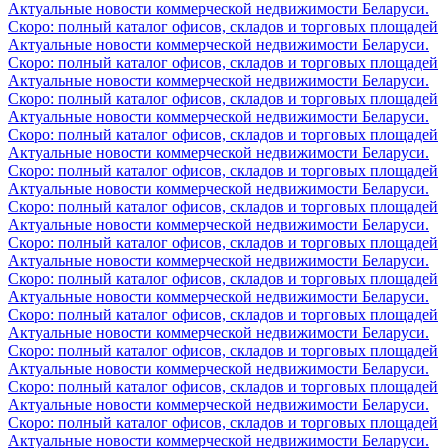
Актуальные новости коммерческой недвижимости Беларуси.
Скоро: полный каталог офисов, складов и торговых площадей
Актуальные новости коммерческой недвижимости Беларуси.
Скоро: полный каталог офисов, складов и торговых площадей
Актуальные новости коммерческой недвижимости Беларуси.
Скоро: полный каталог офисов, складов и торговых площадей
Актуальные новости коммерческой недвижимости Беларуси.
Скоро: полный каталог офисов, складов и торговых площадей
Актуальные новости коммерческой недвижимости Беларуси.
Скоро: полный каталог офисов, складов и торговых площадей
Актуальные новости коммерческой недвижимости Беларуси.
Скоро: полный каталог офисов, складов и торговых площадей
Актуальные новости коммерческой недвижимости Беларуси.
Скоро: полный каталог офисов, складов и торговых площадей
Актуальные новости коммерческой недвижимости Беларуси.
Скоро: полный каталог офисов, складов и торговых площадей
Актуальные новости коммерческой недвижимости Беларуси.
Скоро: полный каталог офисов, складов и торговых площадей
Актуальные новости коммерческой недвижимости Беларуси.
Скоро: полный каталог офисов, складов и торговых площадей
Актуальные новости коммерческой недвижимости Беларуси.
Скоро: полный каталог офисов, складов и торговых площадей
Актуальные новости коммерческой недвижимости Беларуси.
Скоро: полный каталог офисов, складов и торговых площадей
Актуальные новости коммерческой недвижимости Беларуси.