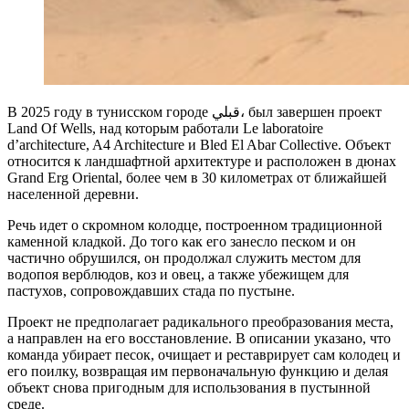
В 2025 году в тунисском городе قبلي، был завершен проект
Land Of Wells, над которым работали Le laboratoire
d’architecture, A4 Architecture и Bled El Abar Collective. Объект
относится к ландшафтной архитектуре и расположен в дюнах
Grand Erg Oriental, более чем в 30 километрах от ближайшей
населенной деревни.
Речь идет о скромном колодце, построенном традиционной
каменной кладкой. До того как его занесло песком и он
частично обрушился, он продолжал служить местом для
водопоя верблюдов, коз и овец, а также убежищем для
пастухов, сопровождавших стада по пустыне.
Проект не предполагает радикального преобразования места,
а направлен на его восстановление. В описании указано, что
команда убирает песок, очищает и реставрирует сам колодец и
его поилку, возвращая им первоначальную функцию и делая
объект снова пригодным для использования в пустынной
среде.