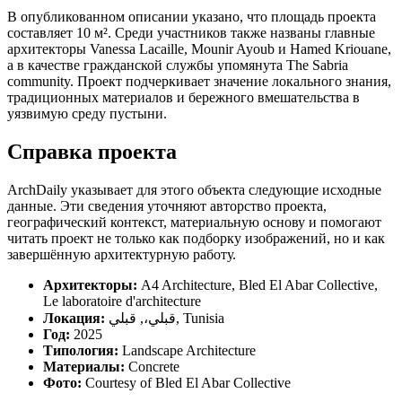
В опубликованном описании указано, что площадь проекта
составляет 10 м². Среди участников также названы главные
архитекторы Vanessa Lacaille, Mounir Ayoub и Hamed Kriouane,
а в качестве гражданской службы упомянута The Sabria
community. Проект подчеркивает значение локального знания,
традиционных материалов и бережного вмешательства в
уязвимую среду пустыни.
Справка проекта
ArchDaily указывает для этого объекта следующие исходные
данные. Эти сведения уточняют авторство проекта,
географический контекст, материальную основу и помогают
читать проект не только как подборку изображений, но и как
завершённую архитектурную работу.
Архитекторы:
A4 Architecture, Bled El Abar Collective,
Le laboratoire d'architecture
Локация:
قبلي،, قبلي, Tunisia
Год:
2025
Типология:
Landscape Architecture
Материалы:
Concrete
Фото:
Courtesy of Bled El Abar Collective