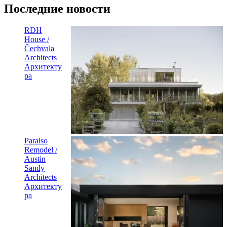
Последние новости
RDH
House /
Čechvala
Architects
Архитекту
ра
Paraiso
Remodel /
Austin
Sandy
Architects
Архитекту
ра