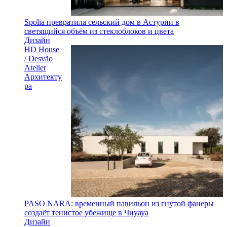
Spolia превратила сельский дом в Астурии в
светящийся объём из стеклоблоков и цвета
Дизайн
HD House
/ Desvão
Atelier
Архитекту
ра
PASO NARA: временный павильон из гнутой фанеры
создаёт тенистое убежище в Чиуауа
Дизайн