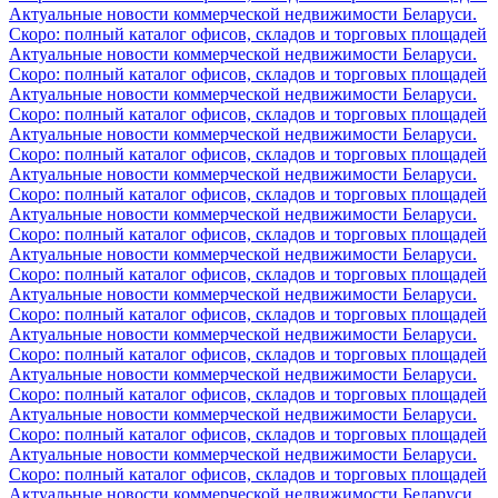
Актуальные новости коммерческой недвижимости Беларуси.
Скоро: полный каталог офисов, складов и торговых площадей
Актуальные новости коммерческой недвижимости Беларуси.
Скоро: полный каталог офисов, складов и торговых площадей
Актуальные новости коммерческой недвижимости Беларуси.
Скоро: полный каталог офисов, складов и торговых площадей
Актуальные новости коммерческой недвижимости Беларуси.
Скоро: полный каталог офисов, складов и торговых площадей
Актуальные новости коммерческой недвижимости Беларуси.
Скоро: полный каталог офисов, складов и торговых площадей
Актуальные новости коммерческой недвижимости Беларуси.
Скоро: полный каталог офисов, складов и торговых площадей
Актуальные новости коммерческой недвижимости Беларуси.
Скоро: полный каталог офисов, складов и торговых площадей
Актуальные новости коммерческой недвижимости Беларуси.
Скоро: полный каталог офисов, складов и торговых площадей
Актуальные новости коммерческой недвижимости Беларуси.
Скоро: полный каталог офисов, складов и торговых площадей
Актуальные новости коммерческой недвижимости Беларуси.
Скоро: полный каталог офисов, складов и торговых площадей
Актуальные новости коммерческой недвижимости Беларуси.
Скоро: полный каталог офисов, складов и торговых площадей
Актуальные новости коммерческой недвижимости Беларуси.
Скоро: полный каталог офисов, складов и торговых площадей
Актуальные новости коммерческой недвижимости Беларуси.