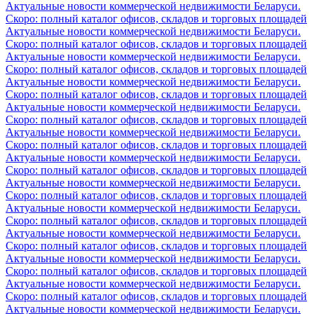
Актуальные новости коммерческой недвижимости Беларуси.
Скоро: полный каталог офисов, складов и торговых площадей
Актуальные новости коммерческой недвижимости Беларуси.
Скоро: полный каталог офисов, складов и торговых площадей
Актуальные новости коммерческой недвижимости Беларуси.
Скоро: полный каталог офисов, складов и торговых площадей
Актуальные новости коммерческой недвижимости Беларуси.
Скоро: полный каталог офисов, складов и торговых площадей
Актуальные новости коммерческой недвижимости Беларуси.
Скоро: полный каталог офисов, складов и торговых площадей
Актуальные новости коммерческой недвижимости Беларуси.
Скоро: полный каталог офисов, складов и торговых площадей
Актуальные новости коммерческой недвижимости Беларуси.
Скоро: полный каталог офисов, складов и торговых площадей
Актуальные новости коммерческой недвижимости Беларуси.
Скоро: полный каталог офисов, складов и торговых площадей
Актуальные новости коммерческой недвижимости Беларуси.
Скоро: полный каталог офисов, складов и торговых площадей
Актуальные новости коммерческой недвижимости Беларуси.
Скоро: полный каталог офисов, складов и торговых площадей
Актуальные новости коммерческой недвижимости Беларуси.
Скоро: полный каталог офисов, складов и торговых площадей
Актуальные новости коммерческой недвижимости Беларуси.
Скоро: полный каталог офисов, складов и торговых площадей
Актуальные новости коммерческой недвижимости Беларуси.