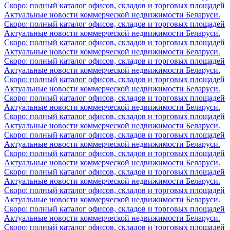
Скоро: полный каталог офисов, складов и торговых площадей
Актуальные новости коммерческой недвижимости Беларуси.
Скоро: полный каталог офисов, складов и торговых площадей
Актуальные новости коммерческой недвижимости Беларуси.
Скоро: полный каталог офисов, складов и торговых площадей
Актуальные новости коммерческой недвижимости Беларуси.
Скоро: полный каталог офисов, складов и торговых площадей
Актуальные новости коммерческой недвижимости Беларуси.
Скоро: полный каталог офисов, складов и торговых площадей
Актуальные новости коммерческой недвижимости Беларуси.
Скоро: полный каталог офисов, складов и торговых площадей
Актуальные новости коммерческой недвижимости Беларуси.
Скоро: полный каталог офисов, складов и торговых площадей
Актуальные новости коммерческой недвижимости Беларуси.
Скоро: полный каталог офисов, складов и торговых площадей
Актуальные новости коммерческой недвижимости Беларуси.
Скоро: полный каталог офисов, складов и торговых площадей
Актуальные новости коммерческой недвижимости Беларуси.
Скоро: полный каталог офисов, складов и торговых площадей
Актуальные новости коммерческой недвижимости Беларуси.
Скоро: полный каталог офисов, складов и торговых площадей
Актуальные новости коммерческой недвижимости Беларуси.
Скоро: полный каталог офисов, складов и торговых площадей
Актуальные новости коммерческой недвижимости Беларуси.
Скоро: полный каталог офисов, складов и торговых площадей