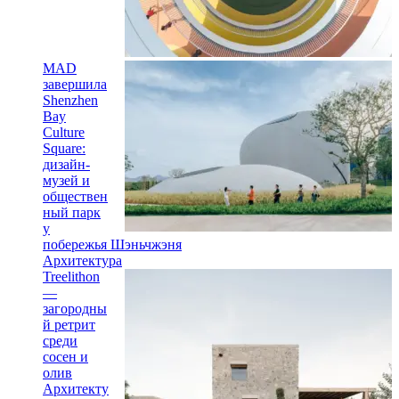
MAD
завершила
Shenzhen
Bay
Culture
Square:
дизайн-
музей и
обществен
ный парк
у
побережья Шэньчжэня
Архитектура
Treelithon
—
загородны
й ретрит
среди
сосен и
олив
Архитекту