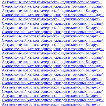
Актуальные новости коммерческой недвижимости Беларуси.
Скоро: полный каталог офисов, складов и торговых площадей
Актуальные новости коммерческой недвижимости Беларуси.
Скоро: полный каталог офисов, складов и торговых площадей
Актуальные новости коммерческой недвижимости Беларуси.
Скоро: полный каталог офисов, складов и торговых площадей
Актуальные новости коммерческой недвижимости Беларуси.
Скоро: полный каталог офисов, складов и торговых площадей
Актуальные новости коммерческой недвижимости Беларуси.
Скоро: полный каталог офисов, складов и торговых площадей
Актуальные новости коммерческой недвижимости Беларуси.
Скоро: полный каталог офисов, складов и торговых площадей
Актуальные новости коммерческой недвижимости Беларуси.
Скоро: полный каталог офисов, складов и торговых площадей
Актуальные новости коммерческой недвижимости Беларуси.
Скоро: полный каталог офисов, складов и торговых площадей
Актуальные новости коммерческой недвижимости Беларуси.
Скоро: полный каталог офисов, складов и торговых площадей
Актуальные новости коммерческой недвижимости Беларуси.
Скоро: полный каталог офисов, складов и торговых площадей
Актуальные новости коммерческой недвижимости Беларуси.
Скоро: полный каталог офисов, складов и торговых площадей
Актуальные новости коммерческой недвижимости Беларуси.
Скоро: полный каталог офисов, складов и торговых площадей
Актуальные новости коммерческой недвижимости Беларуси.