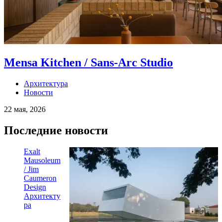
Mensa Kitchen / Sans-Arc Studio
Архитектура
Новости
22 мая, 2026
Последние новости
Exalt
Mausoleum
/ Jim
Caumeron
Design
Архитекту
ра