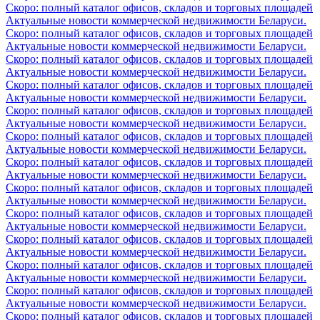
Скоро: полный каталог офисов, складов и торговых площадей
Актуальные новости коммерческой недвижимости Беларуси.
Скоро: полный каталог офисов, складов и торговых площадей
Актуальные новости коммерческой недвижимости Беларуси.
Скоро: полный каталог офисов, складов и торговых площадей
Актуальные новости коммерческой недвижимости Беларуси.
Скоро: полный каталог офисов, складов и торговых площадей
Актуальные новости коммерческой недвижимости Беларуси.
Скоро: полный каталог офисов, складов и торговых площадей
Актуальные новости коммерческой недвижимости Беларуси.
Скоро: полный каталог офисов, складов и торговых площадей
Актуальные новости коммерческой недвижимости Беларуси.
Скоро: полный каталог офисов, складов и торговых площадей
Актуальные новости коммерческой недвижимости Беларуси.
Скоро: полный каталог офисов, складов и торговых площадей
Актуальные новости коммерческой недвижимости Беларуси.
Скоро: полный каталог офисов, складов и торговых площадей
Актуальные новости коммерческой недвижимости Беларуси.
Скоро: полный каталог офисов, складов и торговых площадей
Актуальные новости коммерческой недвижимости Беларуси.
Скоро: полный каталог офисов, складов и торговых площадей
Актуальные новости коммерческой недвижимости Беларуси.
Скоро: полный каталог офисов, складов и торговых площадей
Актуальные новости коммерческой недвижимости Беларуси.
Скоро: полный каталог офисов, складов и торговых площадей