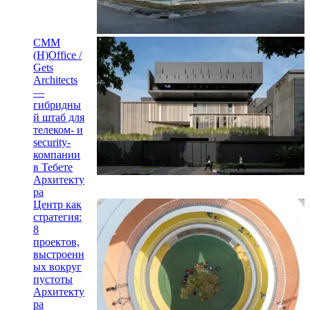
CMM
(H)Office /
Gets
Architects
—
гибридны
й штаб для
телеком- и
security-
компании
в Тебете
Архитекту
ра
Центр как
стратегия:
8
проектов,
выстроенн
ых вокруг
пустоты
Архитекту
ра