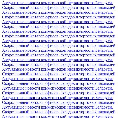
Актуальные новости коммерческой недвижимости Беларуси.
Скоро: полный каталог офисов, складов и торговых площадей
Актуальные новости коммерческой недвижимости Беларуси.
Скоро: полный каталог офисов, складов и торговых площадей
Актуальные новости коммерческой недвижимости Беларуси.
Скоро: полный каталог офисов, складов и торговых площадей
Актуальные новости коммерческой недвижимости Беларуси.
Скоро: полный каталог офисов, складов и торговых площадей
Актуальные новости коммерческой недвижимости Беларуси.
Скоро: полный каталог офисов, складов и торговых площадей
Актуальные новости коммерческой недвижимости Беларуси.
Скоро: полный каталог офисов, складов и торговых площадей
Актуальные новости коммерческой недвижимости Беларуси.
Скоро: полный каталог офисов, складов и торговых площадей
Актуальные новости коммерческой недвижимости Беларуси.
Скоро: полный каталог офисов, складов и торговых площадей
Актуальные новости коммерческой недвижимости Беларуси.
Скоро: полный каталог офисов, складов и торговых площадей
Актуальные новости коммерческой недвижимости Беларуси.
Скоро: полный каталог офисов, складов и торговых площадей
Актуальные новости коммерческой недвижимости Беларуси.
Скоро: полный каталог офисов, складов и торговых площадей
Актуальные новости коммерческой недвижимости Беларуси.
Скоро: полный каталог офисов, складов и торговых площадей
Актуальные новости коммерческой недвижимости Беларуси.