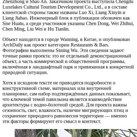
Zhenzhong и Shao An. Заказчиком проекта выступила Chengdu
Luxelakes Cultural Tourism Development Co., Ltd., а в составе
клиентской стороны также названы Luo Xi, Liang Xinyin и
Liang Jiahao. Инженерный блок в публикации обозначен как
Sise Huatu, а среди участников указаны Chen Dong, Wei Zhihui,
Chen Ming, Liu Wei и Hu Tianlin.
Объект находится в городе Wanning, в Китае, и опубликован
ArchDaily как проект категории Restaurants & Bars.
Фотографии выполнены Siming Wu. Эти сведения задают
точные рамки проекта: это не отдельный демонстрационный
объект, а часть коммерческой и общественной программы,
включённая в ландшафтный парк и привязанная к конкретной
природной ситуации.
Хотя в исходном тексте не приводятся подробности о
конструктивной схеме, материалах или внутренней
планировке, сам набор подтверждённых данных показывает,
что ключевой темой павильона является взаимодействие
архитектуры с водно-болотной средой. Для проекта важны
сезонность, свет, влажность, наличие мигрирующих птиц и
сохранение природного равновесия территории — именно
эти факторы формируют его смысл и контекст.