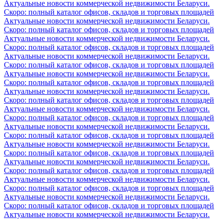
Актуальные новости коммерческой недвижимости Беларуси.
Скоро: полный каталог офисов, складов и торговых площадей
Актуальные новости коммерческой недвижимости Беларуси.
Скоро: полный каталог офисов, складов и торговых площадей
Актуальные новости коммерческой недвижимости Беларуси.
Скоро: полный каталог офисов, складов и торговых площадей
Актуальные новости коммерческой недвижимости Беларуси.
Скоро: полный каталог офисов, складов и торговых площадей
Актуальные новости коммерческой недвижимости Беларуси.
Скоро: полный каталог офисов, складов и торговых площадей
Актуальные новости коммерческой недвижимости Беларуси.
Скоро: полный каталог офисов, складов и торговых площадей
Актуальные новости коммерческой недвижимости Беларуси.
Скоро: полный каталог офисов, складов и торговых площадей
Актуальные новости коммерческой недвижимости Беларуси.
Скоро: полный каталог офисов, складов и торговых площадей
Актуальные новости коммерческой недвижимости Беларуси.
Скоро: полный каталог офисов, складов и торговых площадей
Актуальные новости коммерческой недвижимости Беларуси.
Скоро: полный каталог офисов, складов и торговых площадей
Актуальные новости коммерческой недвижимости Беларуси.
Скоро: полный каталог офисов, складов и торговых площадей
Актуальные новости коммерческой недвижимости Беларуси.
Скоро: полный каталог офисов, складов и торговых площадей
Актуальные новости коммерческой недвижимости Беларуси.