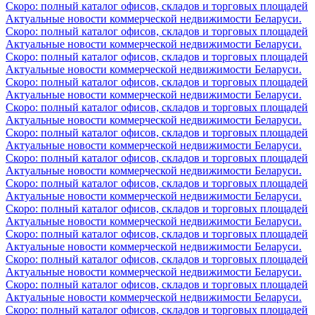
Скоро: полный каталог офисов, складов и торговых площадей
Актуальные новости коммерческой недвижимости Беларуси.
Скоро: полный каталог офисов, складов и торговых площадей
Актуальные новости коммерческой недвижимости Беларуси.
Скоро: полный каталог офисов, складов и торговых площадей
Актуальные новости коммерческой недвижимости Беларуси.
Скоро: полный каталог офисов, складов и торговых площадей
Актуальные новости коммерческой недвижимости Беларуси.
Скоро: полный каталог офисов, складов и торговых площадей
Актуальные новости коммерческой недвижимости Беларуси.
Скоро: полный каталог офисов, складов и торговых площадей
Актуальные новости коммерческой недвижимости Беларуси.
Скоро: полный каталог офисов, складов и торговых площадей
Актуальные новости коммерческой недвижимости Беларуси.
Скоро: полный каталог офисов, складов и торговых площадей
Актуальные новости коммерческой недвижимости Беларуси.
Скоро: полный каталог офисов, складов и торговых площадей
Актуальные новости коммерческой недвижимости Беларуси.
Скоро: полный каталог офисов, складов и торговых площадей
Актуальные новости коммерческой недвижимости Беларуси.
Скоро: полный каталог офисов, складов и торговых площадей
Актуальные новости коммерческой недвижимости Беларуси.
Скоро: полный каталог офисов, складов и торговых площадей
Актуальные новости коммерческой недвижимости Беларуси.
Скоро: полный каталог офисов, складов и торговых площадей