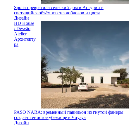
Spolia превратила сельский дом в Астурии в
светящийся объём из стеклоблоков и цвета
Дизайн
HD House
/ Desvão
Atelier
Архитекту
ра
PASO NARA: временный павильон из гнутой фанеры
создаёт тенистое убежище в Чиуауа
Дизайн