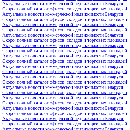
Актуальные новости коммерческой недвижимости Беларуси.
Скоро: полный каталог офисов, складов и торговых площадей
Актуальные новости коммерческой недвижимости Беларуси.
Скоро: полный каталог офисов, складов и торговых площадей
Актуальные новости коммерческой недвижимости Беларуси.
Скоро: полный каталог офисов, складов и торговых площадей
Актуальные новости коммерческой недвижимости Беларуси.
Скоро: полный каталог офисов, складов и торговых площадей
Актуальные новости коммерческой недвижимости Беларуси.
Скоро: полный каталог офисов, складов и торговых площадей
Актуальные новости коммерческой недвижимости Беларуси.
Скоро: полный каталог офисов, складов и торговых площадей
Актуальные новости коммерческой недвижимости Беларуси.
Скоро: полный каталог офисов, складов и торговых площадей
Актуальные новости коммерческой недвижимости Беларуси.
Скоро: полный каталог офисов, складов и торговых площадей
Актуальные новости коммерческой недвижимости Беларуси.
Скоро: полный каталог офисов, складов и торговых площадей
Актуальные новости коммерческой недвижимости Беларуси.
Скоро: полный каталог офисов, складов и торговых площадей
Актуальные новости коммерческой недвижимости Беларуси.
Скоро: полный каталог офисов, складов и торговых площадей
Актуальные новости коммерческой недвижимости Беларуси.
Скоро: полный каталог офисов, складов и торговых площадей
Актуальные новости коммерческой недвижимости Беларуси.