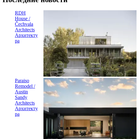
RDH
House /
Čechvala
Architects
Архитекту
ра
Paraiso
Remodel /
Austin
Sandy
Architects
Архитекту
ра