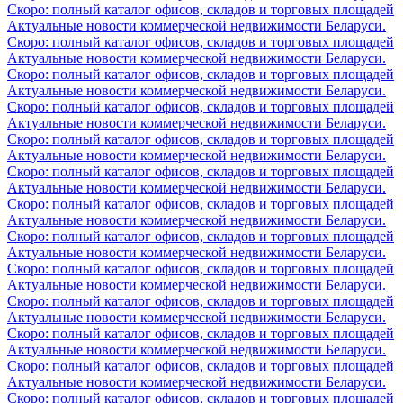
Скоро: полный каталог офисов, складов и торговых площадей
Актуальные новости коммерческой недвижимости Беларуси.
Скоро: полный каталог офисов, складов и торговых площадей
Актуальные новости коммерческой недвижимости Беларуси.
Скоро: полный каталог офисов, складов и торговых площадей
Актуальные новости коммерческой недвижимости Беларуси.
Скоро: полный каталог офисов, складов и торговых площадей
Актуальные новости коммерческой недвижимости Беларуси.
Скоро: полный каталог офисов, складов и торговых площадей
Актуальные новости коммерческой недвижимости Беларуси.
Скоро: полный каталог офисов, складов и торговых площадей
Актуальные новости коммерческой недвижимости Беларуси.
Скоро: полный каталог офисов, складов и торговых площадей
Актуальные новости коммерческой недвижимости Беларуси.
Скоро: полный каталог офисов, складов и торговых площадей
Актуальные новости коммерческой недвижимости Беларуси.
Скоро: полный каталог офисов, складов и торговых площадей
Актуальные новости коммерческой недвижимости Беларуси.
Скоро: полный каталог офисов, складов и торговых площадей
Актуальные новости коммерческой недвижимости Беларуси.
Скоро: полный каталог офисов, складов и торговых площадей
Актуальные новости коммерческой недвижимости Беларуси.
Скоро: полный каталог офисов, складов и торговых площадей
Актуальные новости коммерческой недвижимости Беларуси.
Скоро: полный каталог офисов, складов и торговых площадей