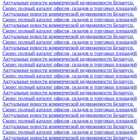
Актуальные новости коммерческой недвижимости Беларуси.
Скоро: полный каталог офисов, складов и торговых площадей
Актуальные новости коммерческой недвижимости Беларуси.
Скоро: полный каталог офисов, складов и торговых площадей
Актуальные новости коммерческой недвижимости Беларуси.
Скоро: полный каталог офисов, складов и торговых площадей
Актуальные новости коммерческой недвижимости Беларуси.
Скоро: полный каталог офисов, складов и торговых площадей
Актуальные новости коммерческой недвижимости Беларуси.
Скоро: полный каталог офисов, складов и торговых площадей
Актуальные новости коммерческой недвижимости Беларуси.
Скоро: полный каталог офисов, складов и торговых площадей
Актуальные новости коммерческой недвижимости Беларуси.
Скоро: полный каталог офисов, складов и торговых площадей
Актуальные новости коммерческой недвижимости Беларуси.
Скоро: полный каталог офисов, складов и торговых площадей
Актуальные новости коммерческой недвижимости Беларуси.
Скоро: полный каталог офисов, складов и торговых площадей
Актуальные новости коммерческой недвижимости Беларуси.
Скоро: полный каталог офисов, складов и торговых площадей
Актуальные новости коммерческой недвижимости Беларуси.
Скоро: полный каталог офисов, складов и торговых площадей
Актуальные новости коммерческой недвижимости Беларуси.
Скоро: полный каталог офисов, складов и торговых площадей
Актуальные новости коммерческой недвижимости Беларуси.