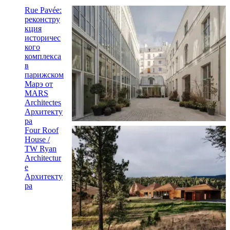
Rue Pavée:
реконстру
кция
историчес
кого
комплекса
в
парижском
Марэ от
MARS
Architectes
Архитекту
ра
Four Roof
House /
TW Ryan
Architectur
e
Архитекту
ра