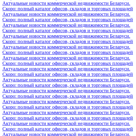
Актуальные новости коммерческой недвижимости Беларуси.
Скоро: полный каталог офисов, складов и торговых площадей
Актуальные новости коммерческой недвижимости Беларуси.
Скоро: полный каталог офисов, складов и торговых площадей
Актуальные новости коммерческой недвижимости Беларуси.
Скоро: полный каталог офисов, складов и торговых площадей
Актуальные новости коммерческой недвижимости Беларуси.
Скоро: полный каталог офисов, складов и торговых площадей
Актуальные новости коммерческой недвижимости Беларуси.
Скоро: полный каталог офисов, складов и торговых площадей
Актуальные новости коммерческой недвижимости Беларуси.
Скоро: полный каталог офисов, складов и торговых площадей
Актуальные новости коммерческой недвижимости Беларуси.
Скоро: полный каталог офисов, складов и торговых площадей
Актуальные новости коммерческой недвижимости Беларуси.
Скоро: полный каталог офисов, складов и торговых площадей
Актуальные новости коммерческой недвижимости Беларуси.
Скоро: полный каталог офисов, складов и торговых площадей
Актуальные новости коммерческой недвижимости Беларуси.
Скоро: полный каталог офисов, складов и торговых площадей
Актуальные новости коммерческой недвижимости Беларуси.
Скоро: полный каталог офисов, складов и торговых площадей
Актуальные новости коммерческой недвижимости Беларуси.
Скоро: полный каталог офисов, складов и торговых площадей
Актуальные новости коммерческой недвижимости Беларуси.