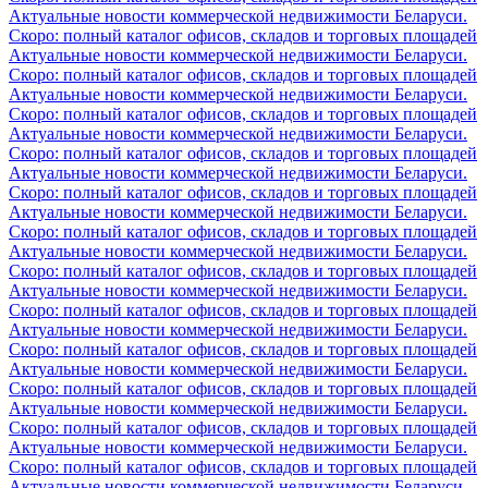
Актуальные новости коммерческой недвижимости Беларуси.
Скоро: полный каталог офисов, складов и торговых площадей
Актуальные новости коммерческой недвижимости Беларуси.
Скоро: полный каталог офисов, складов и торговых площадей
Актуальные новости коммерческой недвижимости Беларуси.
Скоро: полный каталог офисов, складов и торговых площадей
Актуальные новости коммерческой недвижимости Беларуси.
Скоро: полный каталог офисов, складов и торговых площадей
Актуальные новости коммерческой недвижимости Беларуси.
Скоро: полный каталог офисов, складов и торговых площадей
Актуальные новости коммерческой недвижимости Беларуси.
Скоро: полный каталог офисов, складов и торговых площадей
Актуальные новости коммерческой недвижимости Беларуси.
Скоро: полный каталог офисов, складов и торговых площадей
Актуальные новости коммерческой недвижимости Беларуси.
Скоро: полный каталог офисов, складов и торговых площадей
Актуальные новости коммерческой недвижимости Беларуси.
Скоро: полный каталог офисов, складов и торговых площадей
Актуальные новости коммерческой недвижимости Беларуси.
Скоро: полный каталог офисов, складов и торговых площадей
Актуальные новости коммерческой недвижимости Беларуси.
Скоро: полный каталог офисов, складов и торговых площадей
Актуальные новости коммерческой недвижимости Беларуси.
Скоро: полный каталог офисов, складов и торговых площадей
Актуальные новости коммерческой недвижимости Беларуси.