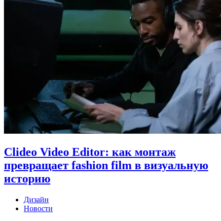
Clideo Video Editor: как монтаж
превращает fashion film в визуальную
историю
Дизайн
Новости