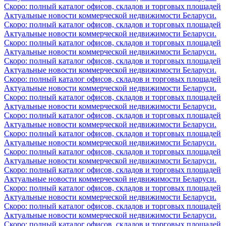
Скоро: полный каталог офисов, складов и торговых площадей
Актуальные новости коммерческой недвижимости Беларуси.
Скоро: полный каталог офисов, складов и торговых площадей
Актуальные новости коммерческой недвижимости Беларуси.
Скоро: полный каталог офисов, складов и торговых площадей
Актуальные новости коммерческой недвижимости Беларуси.
Скоро: полный каталог офисов, складов и торговых площадей
Актуальные новости коммерческой недвижимости Беларуси.
Скоро: полный каталог офисов, складов и торговых площадей
Актуальные новости коммерческой недвижимости Беларуси.
Скоро: полный каталог офисов, складов и торговых площадей
Актуальные новости коммерческой недвижимости Беларуси.
Скоро: полный каталог офисов, складов и торговых площадей
Актуальные новости коммерческой недвижимости Беларуси.
Скоро: полный каталог офисов, складов и торговых площадей
Актуальные новости коммерческой недвижимости Беларуси.
Скоро: полный каталог офисов, складов и торговых площадей
Актуальные новости коммерческой недвижимости Беларуси.
Скоро: полный каталог офисов, складов и торговых площадей
Актуальные новости коммерческой недвижимости Беларуси.
Скоро: полный каталог офисов, складов и торговых площадей
Актуальные новости коммерческой недвижимости Беларуси.
Скоро: полный каталог офисов, складов и торговых площадей
Актуальные новости коммерческой недвижимости Беларуси.
Скоро: полный каталог офисов, складов и торговых площадей