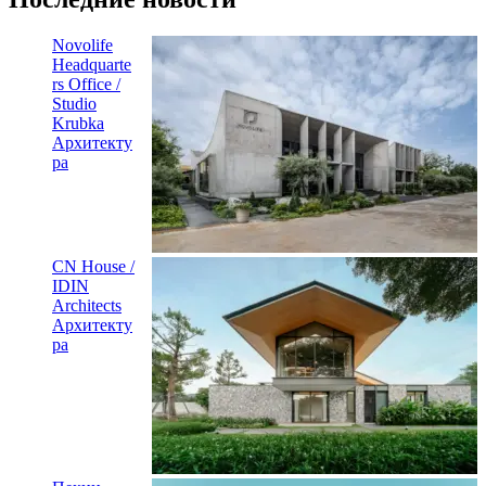
Novolife
Headquarte
rs Office /
Studio
Krubka
Архитекту
ра
CN House /
IDIN
Architects
Архитекту
ра