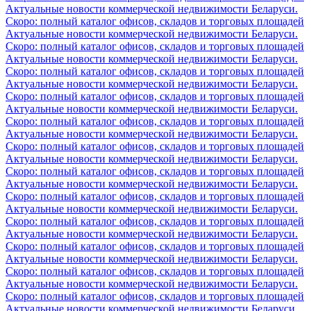
Актуальные новости коммерческой недвижимости Беларуси.
Скоро: полный каталог офисов, складов и торговых площадей
Актуальные новости коммерческой недвижимости Беларуси.
Скоро: полный каталог офисов, складов и торговых площадей
Актуальные новости коммерческой недвижимости Беларуси.
Скоро: полный каталог офисов, складов и торговых площадей
Актуальные новости коммерческой недвижимости Беларуси.
Скоро: полный каталог офисов, складов и торговых площадей
Актуальные новости коммерческой недвижимости Беларуси.
Скоро: полный каталог офисов, складов и торговых площадей
Актуальные новости коммерческой недвижимости Беларуси.
Скоро: полный каталог офисов, складов и торговых площадей
Актуальные новости коммерческой недвижимости Беларуси.
Скоро: полный каталог офисов, складов и торговых площадей
Актуальные новости коммерческой недвижимости Беларуси.
Скоро: полный каталог офисов, складов и торговых площадей
Актуальные новости коммерческой недвижимости Беларуси.
Скоро: полный каталог офисов, складов и торговых площадей
Актуальные новости коммерческой недвижимости Беларуси.
Скоро: полный каталог офисов, складов и торговых площадей
Актуальные новости коммерческой недвижимости Беларуси.
Скоро: полный каталог офисов, складов и торговых площадей
Актуальные новости коммерческой недвижимости Беларуси.
Скоро: полный каталог офисов, складов и торговых площадей
Актуальные новости коммерческой недвижимости Беларуси.