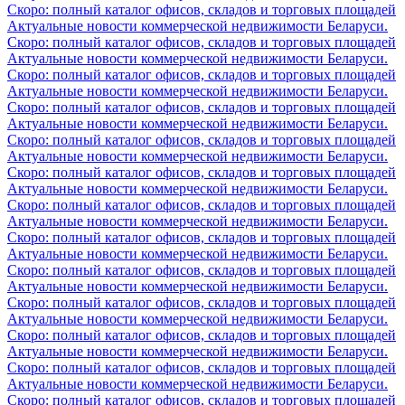
Скоро: полный каталог офисов, складов и торговых площадей
Актуальные новости коммерческой недвижимости Беларуси.
Скоро: полный каталог офисов, складов и торговых площадей
Актуальные новости коммерческой недвижимости Беларуси.
Скоро: полный каталог офисов, складов и торговых площадей
Актуальные новости коммерческой недвижимости Беларуси.
Скоро: полный каталог офисов, складов и торговых площадей
Актуальные новости коммерческой недвижимости Беларуси.
Скоро: полный каталог офисов, складов и торговых площадей
Актуальные новости коммерческой недвижимости Беларуси.
Скоро: полный каталог офисов, складов и торговых площадей
Актуальные новости коммерческой недвижимости Беларуси.
Скоро: полный каталог офисов, складов и торговых площадей
Актуальные новости коммерческой недвижимости Беларуси.
Скоро: полный каталог офисов, складов и торговых площадей
Актуальные новости коммерческой недвижимости Беларуси.
Скоро: полный каталог офисов, складов и торговых площадей
Актуальные новости коммерческой недвижимости Беларуси.
Скоро: полный каталог офисов, складов и торговых площадей
Актуальные новости коммерческой недвижимости Беларуси.
Скоро: полный каталог офисов, складов и торговых площадей
Актуальные новости коммерческой недвижимости Беларуси.
Скоро: полный каталог офисов, складов и торговых площадей
Актуальные новости коммерческой недвижимости Беларуси.
Скоро: полный каталог офисов, складов и торговых площадей