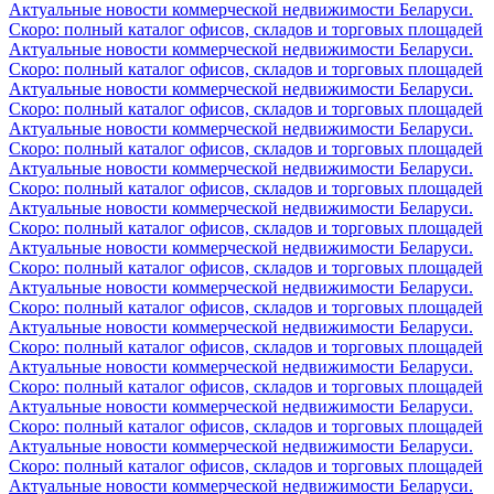
Актуальные новости коммерческой недвижимости Беларуси.
Скоро: полный каталог офисов, складов и торговых площадей
Актуальные новости коммерческой недвижимости Беларуси.
Скоро: полный каталог офисов, складов и торговых площадей
Актуальные новости коммерческой недвижимости Беларуси.
Скоро: полный каталог офисов, складов и торговых площадей
Актуальные новости коммерческой недвижимости Беларуси.
Скоро: полный каталог офисов, складов и торговых площадей
Актуальные новости коммерческой недвижимости Беларуси.
Скоро: полный каталог офисов, складов и торговых площадей
Актуальные новости коммерческой недвижимости Беларуси.
Скоро: полный каталог офисов, складов и торговых площадей
Актуальные новости коммерческой недвижимости Беларуси.
Скоро: полный каталог офисов, складов и торговых площадей
Актуальные новости коммерческой недвижимости Беларуси.
Скоро: полный каталог офисов, складов и торговых площадей
Актуальные новости коммерческой недвижимости Беларуси.
Скоро: полный каталог офисов, складов и торговых площадей
Актуальные новости коммерческой недвижимости Беларуси.
Скоро: полный каталог офисов, складов и торговых площадей
Актуальные новости коммерческой недвижимости Беларуси.
Скоро: полный каталог офисов, складов и торговых площадей
Актуальные новости коммерческой недвижимости Беларуси.
Скоро: полный каталог офисов, складов и торговых площадей
Актуальные новости коммерческой недвижимости Беларуси.