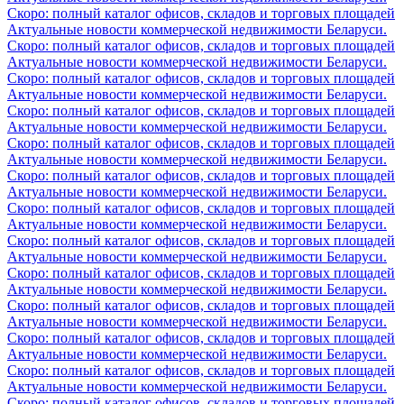
Скоро: полный каталог офисов, складов и торговых площадей
Актуальные новости коммерческой недвижимости Беларуси.
Скоро: полный каталог офисов, складов и торговых площадей
Актуальные новости коммерческой недвижимости Беларуси.
Скоро: полный каталог офисов, складов и торговых площадей
Актуальные новости коммерческой недвижимости Беларуси.
Скоро: полный каталог офисов, складов и торговых площадей
Актуальные новости коммерческой недвижимости Беларуси.
Скоро: полный каталог офисов, складов и торговых площадей
Актуальные новости коммерческой недвижимости Беларуси.
Скоро: полный каталог офисов, складов и торговых площадей
Актуальные новости коммерческой недвижимости Беларуси.
Скоро: полный каталог офисов, складов и торговых площадей
Актуальные новости коммерческой недвижимости Беларуси.
Скоро: полный каталог офисов, складов и торговых площадей
Актуальные новости коммерческой недвижимости Беларуси.
Скоро: полный каталог офисов, складов и торговых площадей
Актуальные новости коммерческой недвижимости Беларуси.
Скоро: полный каталог офисов, складов и торговых площадей
Актуальные новости коммерческой недвижимости Беларуси.
Скоро: полный каталог офисов, складов и торговых площадей
Актуальные новости коммерческой недвижимости Беларуси.
Скоро: полный каталог офисов, складов и торговых площадей
Актуальные новости коммерческой недвижимости Беларуси.
Скоро: полный каталог офисов, складов и торговых площадей