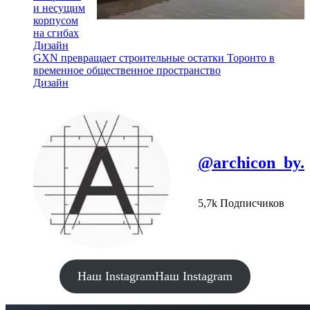
и несущим
корпусом
на сгибах
Дизайн
GXN превращает строительные остатки Торонто в
временное общественное пространство
Дизайн
@archicon_by.
5,7k Подписчиков
Наш Instagram
Наш Instagram