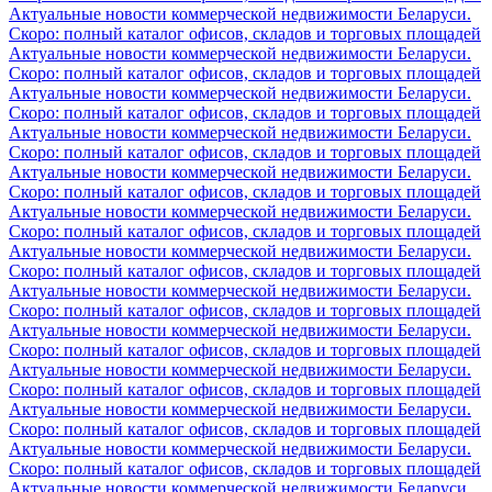
Актуальные новости коммерческой недвижимости Беларуси.
Скоро: полный каталог офисов, складов и торговых площадей
Актуальные новости коммерческой недвижимости Беларуси.
Скоро: полный каталог офисов, складов и торговых площадей
Актуальные новости коммерческой недвижимости Беларуси.
Скоро: полный каталог офисов, складов и торговых площадей
Актуальные новости коммерческой недвижимости Беларуси.
Скоро: полный каталог офисов, складов и торговых площадей
Актуальные новости коммерческой недвижимости Беларуси.
Скоро: полный каталог офисов, складов и торговых площадей
Актуальные новости коммерческой недвижимости Беларуси.
Скоро: полный каталог офисов, складов и торговых площадей
Актуальные новости коммерческой недвижимости Беларуси.
Скоро: полный каталог офисов, складов и торговых площадей
Актуальные новости коммерческой недвижимости Беларуси.
Скоро: полный каталог офисов, складов и торговых площадей
Актуальные новости коммерческой недвижимости Беларуси.
Скоро: полный каталог офисов, складов и торговых площадей
Актуальные новости коммерческой недвижимости Беларуси.
Скоро: полный каталог офисов, складов и торговых площадей
Актуальные новости коммерческой недвижимости Беларуси.
Скоро: полный каталог офисов, складов и торговых площадей
Актуальные новости коммерческой недвижимости Беларуси.
Скоро: полный каталог офисов, складов и торговых площадей
Актуальные новости коммерческой недвижимости Беларуси.