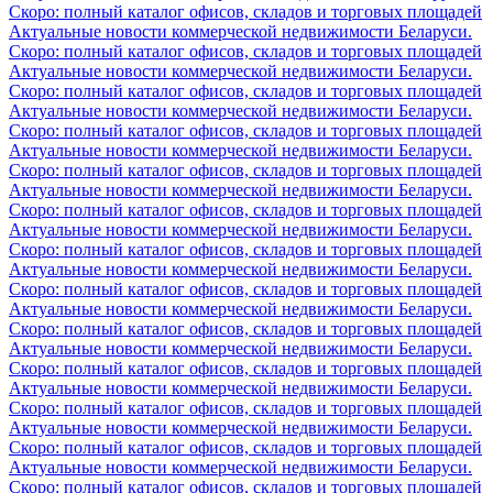
Скоро: полный каталог офисов, складов и торговых площадей
Актуальные новости коммерческой недвижимости Беларуси.
Скоро: полный каталог офисов, складов и торговых площадей
Актуальные новости коммерческой недвижимости Беларуси.
Скоро: полный каталог офисов, складов и торговых площадей
Актуальные новости коммерческой недвижимости Беларуси.
Скоро: полный каталог офисов, складов и торговых площадей
Актуальные новости коммерческой недвижимости Беларуси.
Скоро: полный каталог офисов, складов и торговых площадей
Актуальные новости коммерческой недвижимости Беларуси.
Скоро: полный каталог офисов, складов и торговых площадей
Актуальные новости коммерческой недвижимости Беларуси.
Скоро: полный каталог офисов, складов и торговых площадей
Актуальные новости коммерческой недвижимости Беларуси.
Скоро: полный каталог офисов, складов и торговых площадей
Актуальные новости коммерческой недвижимости Беларуси.
Скоро: полный каталог офисов, складов и торговых площадей
Актуальные новости коммерческой недвижимости Беларуси.
Скоро: полный каталог офисов, складов и торговых площадей
Актуальные новости коммерческой недвижимости Беларуси.
Скоро: полный каталог офисов, складов и торговых площадей
Актуальные новости коммерческой недвижимости Беларуси.
Скоро: полный каталог офисов, складов и торговых площадей
Актуальные новости коммерческой недвижимости Беларуси.
Скоро: полный каталог офисов, складов и торговых площадей