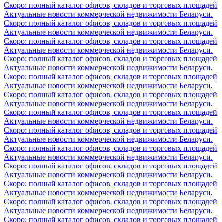
Скоро: полный каталог офисов, складов и торговых площадей
Актуальные новости коммерческой недвижимости Беларуси.
Скоро: полный каталог офисов, складов и торговых площадей
Актуальные новости коммерческой недвижимости Беларуси.
Скоро: полный каталог офисов, складов и торговых площадей
Актуальные новости коммерческой недвижимости Беларуси.
Скоро: полный каталог офисов, складов и торговых площадей
Актуальные новости коммерческой недвижимости Беларуси.
Скоро: полный каталог офисов, складов и торговых площадей
Актуальные новости коммерческой недвижимости Беларуси.
Скоро: полный каталог офисов, складов и торговых площадей
Актуальные новости коммерческой недвижимости Беларуси.
Скоро: полный каталог офисов, складов и торговых площадей
Актуальные новости коммерческой недвижимости Беларуси.
Скоро: полный каталог офисов, складов и торговых площадей
Актуальные новости коммерческой недвижимости Беларуси.
Скоро: полный каталог офисов, складов и торговых площадей
Актуальные новости коммерческой недвижимости Беларуси.
Скоро: полный каталог офисов, складов и торговых площадей
Актуальные новости коммерческой недвижимости Беларуси.
Скоро: полный каталог офисов, складов и торговых площадей
Актуальные новости коммерческой недвижимости Беларуси.
Скоро: полный каталог офисов, складов и торговых площадей
Актуальные новости коммерческой недвижимости Беларуси.
Скоро: полный каталог офисов, складов и торговых площадей