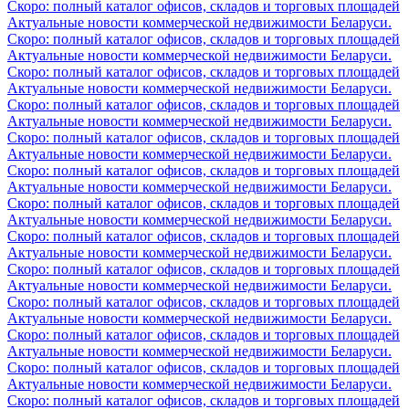
Скоро: полный каталог офисов, складов и торговых площадей
Актуальные новости коммерческой недвижимости Беларуси.
Скоро: полный каталог офисов, складов и торговых площадей
Актуальные новости коммерческой недвижимости Беларуси.
Скоро: полный каталог офисов, складов и торговых площадей
Актуальные новости коммерческой недвижимости Беларуси.
Скоро: полный каталог офисов, складов и торговых площадей
Актуальные новости коммерческой недвижимости Беларуси.
Скоро: полный каталог офисов, складов и торговых площадей
Актуальные новости коммерческой недвижимости Беларуси.
Скоро: полный каталог офисов, складов и торговых площадей
Актуальные новости коммерческой недвижимости Беларуси.
Скоро: полный каталог офисов, складов и торговых площадей
Актуальные новости коммерческой недвижимости Беларуси.
Скоро: полный каталог офисов, складов и торговых площадей
Актуальные новости коммерческой недвижимости Беларуси.
Скоро: полный каталог офисов, складов и торговых площадей
Актуальные новости коммерческой недвижимости Беларуси.
Скоро: полный каталог офисов, складов и торговых площадей
Актуальные новости коммерческой недвижимости Беларуси.
Скоро: полный каталог офисов, складов и торговых площадей
Актуальные новости коммерческой недвижимости Беларуси.
Скоро: полный каталог офисов, складов и торговых площадей
Актуальные новости коммерческой недвижимости Беларуси.
Скоро: полный каталог офисов, складов и торговых площадей