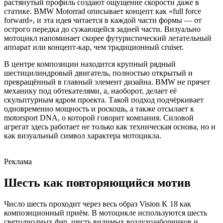
растянутый профиль создают ощущение скорости даже в
статике. BMW Motorrad описывает концепт как «full force
forward», и эта идея читается в каждой части формы — от
острого передка до сужающейся задней части. Визуально
мотоцикл напоминает скорее футуристический летательный
аппарат или концепт-кар, чем традиционный cruiser.
В центре композиции находится крупный рядный
шестицилиндровый двигатель, полностью открытый и
превращённый в главный элемент дизайна. BMW не прячет
механику под обтекателями, а, наоборот, делает её
скульптурным ядром проекта. Такой подход подчёркивает
одновременно мощность и роскошь, а также отсылает к
motorsport DNA, о которой говорит компания. Силовой
агрегат здесь работает не только как техническая основа, но и
как визуальный символ характера мотоцикла.
Реклама
Шесть как повторяющийся мотив
Число шесть проходит через весь образ Vision K 18 как
композиционный приём. В мотоцикле используются шесть
светодиодных фар, шесть видимых воздухозаборников и