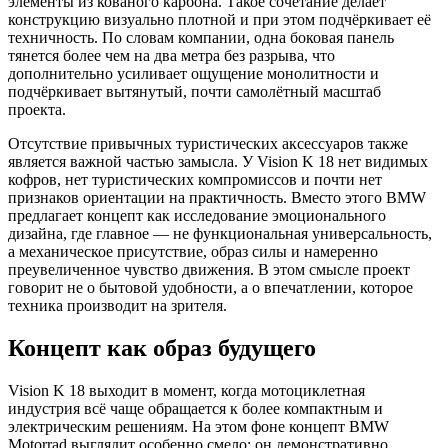
элементы из кованого карбона. Такое сочетание делает
конструкцию визуально плотной и при этом подчёркивает её
техничность. По словам компании, одна боковая панель
тянется более чем на два метра без разрыва, что
дополнительно усиливает ощущение монолитности и
подчёркивает вытянутый, почти самолётный масштаб
проекта.
Отсутствие привычных туристических аксессуаров также
является важной частью замысла. У Vision K 18 нет видимых
кофров, нет туристических компромиссов и почти нет
признаков ориентации на практичность. Вместо этого BMW
предлагает концепт как исследование эмоционального
дизайна, где главное — не функциональная универсальность,
а механическое присутствие, образ силы и намеренно
преувеличенное чувство движения. В этом смысле проект
говорит не о бытовой удобности, а о впечатлении, которое
техника производит на зрителя.
Концепт как образ будущего
Vision K 18 выходит в момент, когда мотоциклетная
индустрия всё чаще обращается к более компактным и
электрическим решениям. На этом фоне концепт BMW
Motorrad выглядит особенно смело: он демонстративно