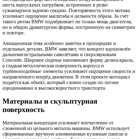
шесть выпускных патрубков, встроенных в резко
сужающуюся заднюю секцию. Повторяемость этого мотива
усиливает ощущение масштаба и цельности образа. За счёт
такого ритма BMW подчёркивает не только мощь двигателя,
но и общую драматургию формы, построенную на симметрии
и повторе.
Авиационная тема особенно заметна в пропорциях и
отдельных деталях. BMW заявляет, что концепт вдохновлён
дальнемагистральными самолётами и сверхзвуковым
Concorde. Широкое сиденье напоминает форму дельта-крыла,
а гладкая металлическая поверхность корпуса и
турбиноподобные элементы усиливают ощущение скорости и
направленного вперёд движения. В этом проекте мотоцикл
подаётся как объект, который словно создан по логике
аэродинамики и высокоскоростного транспорта.
Материалы и скульптурная
поверхность
Материальная концепция усиливает впечатление от
сложенной из цельного металла машины. BMW использует
сформованные вручную алюминиевые кузовные панели и