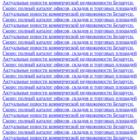
Актуальные новости коммерческой недвижимости Беларуси.
Скоро: полный каталог офисов, складов и торговых площадей
Актуальные новости коммерческой недвижимости Беларуси.
Скоро: полный каталог офисов, складов и торговых площадей
Актуальные новости коммерческой недвижимости Беларуси.
Скоро: полный каталог офисов, складов и торговых площадей
Актуальные новости коммерческой недвижимости Беларуси.
Скоро: полный каталог офисов, складов и торговых площадей
Актуальные новости коммерческой недвижимости Беларуси.
Скоро: полный каталог офисов, складов и торговых площадей
Актуальные новости коммерческой недвижимости Беларуси.
Скоро: полный каталог офисов, складов и торговых площадей
Актуальные новости коммерческой недвижимости Беларуси.
Скоро: полный каталог офисов, складов и торговых площадей
Актуальные новости коммерческой недвижимости Беларуси.
Скоро: полный каталог офисов, складов и торговых площадей
Актуальные новости коммерческой недвижимости Беларуси.
Скоро: полный каталог офисов, складов и торговых площадей
Актуальные новости коммерческой недвижимости Беларуси.
Скоро: полный каталог офисов, складов и торговых площадей
Актуальные новости коммерческой недвижимости Беларуси.
Скоро: полный каталог офисов, складов и торговых площадей
Актуальные новости коммерческой недвижимости Беларуси.
Скоро: полный каталог офисов, складов и торговых площадей
Актуальные новости коммерческой недвижимости Беларуси.