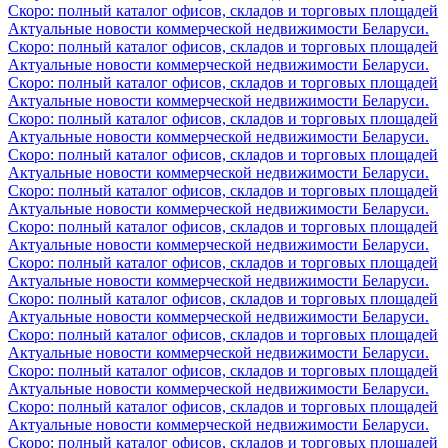
Скоро: полный каталог офисов, складов и торговых площадей
Актуальные новости коммерческой недвижимости Беларуси.
Скоро: полный каталог офисов, складов и торговых площадей
Актуальные новости коммерческой недвижимости Беларуси.
Скоро: полный каталог офисов, складов и торговых площадей
Актуальные новости коммерческой недвижимости Беларуси.
Скоро: полный каталог офисов, складов и торговых площадей
Актуальные новости коммерческой недвижимости Беларуси.
Скоро: полный каталог офисов, складов и торговых площадей
Актуальные новости коммерческой недвижимости Беларуси.
Скоро: полный каталог офисов, складов и торговых площадей
Актуальные новости коммерческой недвижимости Беларуси.
Скоро: полный каталог офисов, складов и торговых площадей
Актуальные новости коммерческой недвижимости Беларуси.
Скоро: полный каталог офисов, складов и торговых площадей
Актуальные новости коммерческой недвижимости Беларуси.
Скоро: полный каталог офисов, складов и торговых площадей
Актуальные новости коммерческой недвижимости Беларуси.
Скоро: полный каталог офисов, складов и торговых площадей
Актуальные новости коммерческой недвижимости Беларуси.
Скоро: полный каталог офисов, складов и торговых площадей
Актуальные новости коммерческой недвижимости Беларуси.
Скоро: полный каталог офисов, складов и торговых площадей
Актуальные новости коммерческой недвижимости Беларуси.
Скоро: полный каталог офисов, складов и торговых площадей