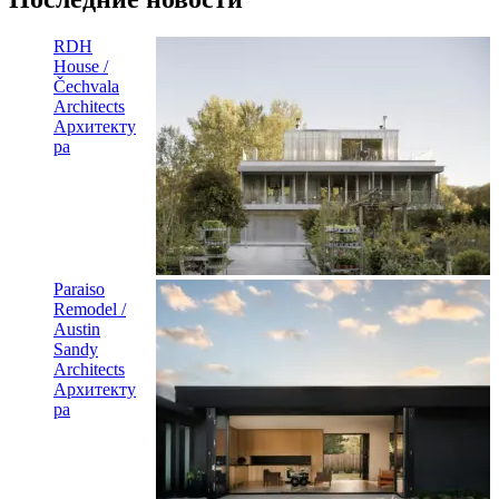
RDH
House /
Čechvala
Architects
Архитекту
ра
Paraiso
Remodel /
Austin
Sandy
Architects
Архитекту
ра