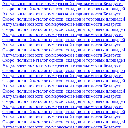
Актуальные новости коммерческой недвижимости Беларуси.
Скоро: полный каталог офисов, складов и торговых площадей
Актуальные новости коммерческой недвижимости Беларуси.
Скоро: полный каталог офисов, складов и торговых площадей
Актуальные новости коммерческой недвижимости Беларуси.
Скоро: полный каталог офисов, складов и торговых площадей
Актуальные новости коммерческой недвижимости Беларуси.
Скоро: полный каталог офисов, складов и торговых площадей
Актуальные новости коммерческой недвижимости Беларуси.
Скоро: полный каталог офисов, складов и торговых площадей
Актуальные новости коммерческой недвижимости Беларуси.
Скоро: полный каталог офисов, складов и торговых площадей
Актуальные новости коммерческой недвижимости Беларуси.
Скоро: полный каталог офисов, складов и торговых площадей
Актуальные новости коммерческой недвижимости Беларуси.
Скоро: полный каталог офисов, складов и торговых площадей
Актуальные новости коммерческой недвижимости Беларуси.
Скоро: полный каталог офисов, складов и торговых площадей
Актуальные новости коммерческой недвижимости Беларуси.
Скоро: полный каталог офисов, складов и торговых площадей
Актуальные новости коммерческой недвижимости Беларуси.
Скоро: полный каталог офисов, складов и торговых площадей
Актуальные новости коммерческой недвижимости Беларуси.
Скоро: полный каталог офисов, складов и торговых площадей
Актуальные новости коммерческой недвижимости Беларуси.