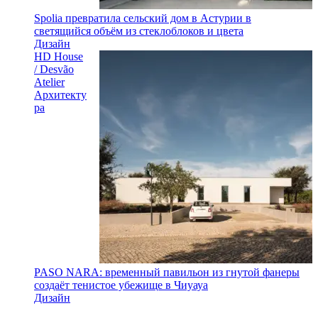
Spolia превратила сельский дом в Астурии в
светящийся объём из стеклоблоков и цвета
Дизайн
HD House
/ Desvão
Atelier
Архитекту
ра
PASO NARA: временный павильон из гнутой фанеры
создаёт тенистое убежище в Чиуауа
Дизайн