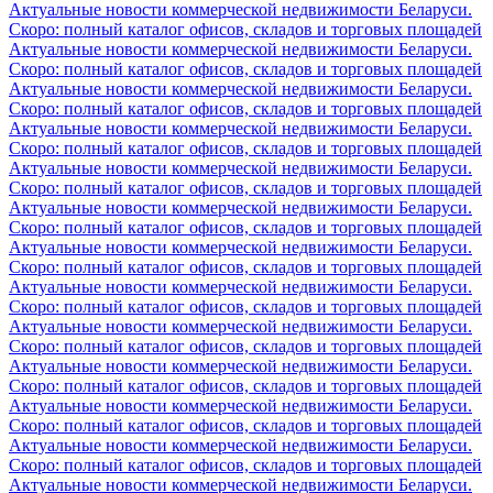
Актуальные новости коммерческой недвижимости Беларуси.
Скоро: полный каталог офисов, складов и торговых площадей
Актуальные новости коммерческой недвижимости Беларуси.
Скоро: полный каталог офисов, складов и торговых площадей
Актуальные новости коммерческой недвижимости Беларуси.
Скоро: полный каталог офисов, складов и торговых площадей
Актуальные новости коммерческой недвижимости Беларуси.
Скоро: полный каталог офисов, складов и торговых площадей
Актуальные новости коммерческой недвижимости Беларуси.
Скоро: полный каталог офисов, складов и торговых площадей
Актуальные новости коммерческой недвижимости Беларуси.
Скоро: полный каталог офисов, складов и торговых площадей
Актуальные новости коммерческой недвижимости Беларуси.
Скоро: полный каталог офисов, складов и торговых площадей
Актуальные новости коммерческой недвижимости Беларуси.
Скоро: полный каталог офисов, складов и торговых площадей
Актуальные новости коммерческой недвижимости Беларуси.
Скоро: полный каталог офисов, складов и торговых площадей
Актуальные новости коммерческой недвижимости Беларуси.
Скоро: полный каталог офисов, складов и торговых площадей
Актуальные новости коммерческой недвижимости Беларуси.
Скоро: полный каталог офисов, складов и торговых площадей
Актуальные новости коммерческой недвижимости Беларуси.
Скоро: полный каталог офисов, складов и торговых площадей
Актуальные новости коммерческой недвижимости Беларуси.