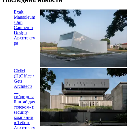
Exalt
Mausoleum
/ Jim
Caumeron
Design
Архитекту
ра
CMM
(H)Office /
Gets
Architects
—
гибридны
й штаб для
телеком- и
security-
компании
в Тебете
Архитекту