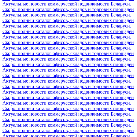
Актуальные новости коммерческой недвижимости Беларуси.
Скоро: полный каталог офисов, складов и торговых площадей
Актуальные новости коммерческой недвижимости Беларуси.
Скоро: полный каталог офисов, складов и торговых площадей
Актуальные новости коммерческой недвижимости Беларуси.
Скоро: полный каталог офисов, складов и торговых площадей
Актуальные новости коммерческой недвижимости Беларуси.
Скоро: полный каталог офисов, складов и торговых площадей
Актуальные новости коммерческой недвижимости Беларуси.
Скоро: полный каталог офисов, складов и торговых площадей
Актуальные новости коммерческой недвижимости Беларуси.
Скоро: полный каталог офисов, складов и торговых площадей
Актуальные новости коммерческой недвижимости Беларуси.
Скоро: полный каталог офисов, складов и торговых площадей
Актуальные новости коммерческой недвижимости Беларуси.
Скоро: полный каталог офисов, складов и торговых площадей
Актуальные новости коммерческой недвижимости Беларуси.
Скоро: полный каталог офисов, складов и торговых площадей
Актуальные новости коммерческой недвижимости Беларуси.
Скоро: полный каталог офисов, складов и торговых площадей
Актуальные новости коммерческой недвижимости Беларуси.
Скоро: полный каталог офисов, складов и торговых площадей
Актуальные новости коммерческой недвижимости Беларуси.
Скоро: полный каталог офисов, складов и торговых площадей
Актуальные новости коммерческой недвижимости Беларуси.