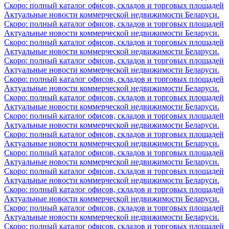
Скоро: полный каталог офисов, складов и торговых площадей
Актуальные новости коммерческой недвижимости Беларуси.
Скоро: полный каталог офисов, складов и торговых площадей
Актуальные новости коммерческой недвижимости Беларуси.
Скоро: полный каталог офисов, складов и торговых площадей
Актуальные новости коммерческой недвижимости Беларуси.
Скоро: полный каталог офисов, складов и торговых площадей
Актуальные новости коммерческой недвижимости Беларуси.
Скоро: полный каталог офисов, складов и торговых площадей
Актуальные новости коммерческой недвижимости Беларуси.
Скоро: полный каталог офисов, складов и торговых площадей
Актуальные новости коммерческой недвижимости Беларуси.
Скоро: полный каталог офисов, складов и торговых площадей
Актуальные новости коммерческой недвижимости Беларуси.
Скоро: полный каталог офисов, складов и торговых площадей
Актуальные новости коммерческой недвижимости Беларуси.
Скоро: полный каталог офисов, складов и торговых площадей
Актуальные новости коммерческой недвижимости Беларуси.
Скоро: полный каталог офисов, складов и торговых площадей
Актуальные новости коммерческой недвижимости Беларуси.
Скоро: полный каталог офисов, складов и торговых площадей
Актуальные новости коммерческой недвижимости Беларуси.
Скоро: полный каталог офисов, складов и торговых площадей
Актуальные новости коммерческой недвижимости Беларуси.
Скоро: полный каталог офисов, складов и торговых площадей