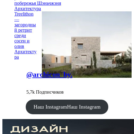
побережья Шэньчжэня
Архитектура
Treelithon
—
загородны
й ретрит
среди
сосен и
олив
Архитекту
ра
@archicon_by.
5,7k Подписчиков
Наш Instagram
Наш Instagram