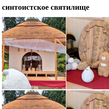
синтоистское святилище