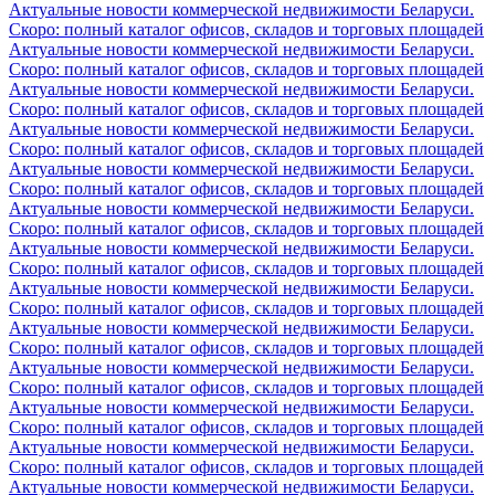
Актуальные новости коммерческой недвижимости Беларуси.
Скоро: полный каталог офисов, складов и торговых площадей
Актуальные новости коммерческой недвижимости Беларуси.
Скоро: полный каталог офисов, складов и торговых площадей
Актуальные новости коммерческой недвижимости Беларуси.
Скоро: полный каталог офисов, складов и торговых площадей
Актуальные новости коммерческой недвижимости Беларуси.
Скоро: полный каталог офисов, складов и торговых площадей
Актуальные новости коммерческой недвижимости Беларуси.
Скоро: полный каталог офисов, складов и торговых площадей
Актуальные новости коммерческой недвижимости Беларуси.
Скоро: полный каталог офисов, складов и торговых площадей
Актуальные новости коммерческой недвижимости Беларуси.
Скоро: полный каталог офисов, складов и торговых площадей
Актуальные новости коммерческой недвижимости Беларуси.
Скоро: полный каталог офисов, складов и торговых площадей
Актуальные новости коммерческой недвижимости Беларуси.
Скоро: полный каталог офисов, складов и торговых площадей
Актуальные новости коммерческой недвижимости Беларуси.
Скоро: полный каталог офисов, складов и торговых площадей
Актуальные новости коммерческой недвижимости Беларуси.
Скоро: полный каталог офисов, складов и торговых площадей
Актуальные новости коммерческой недвижимости Беларуси.
Скоро: полный каталог офисов, складов и торговых площадей
Актуальные новости коммерческой недвижимости Беларуси.