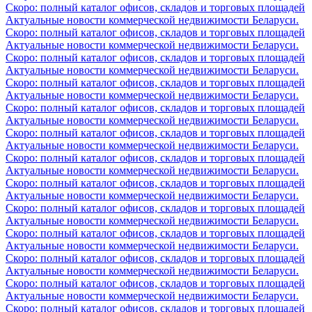
Скоро: полный каталог офисов, складов и торговых площадей
Актуальные новости коммерческой недвижимости Беларуси.
Скоро: полный каталог офисов, складов и торговых площадей
Актуальные новости коммерческой недвижимости Беларуси.
Скоро: полный каталог офисов, складов и торговых площадей
Актуальные новости коммерческой недвижимости Беларуси.
Скоро: полный каталог офисов, складов и торговых площадей
Актуальные новости коммерческой недвижимости Беларуси.
Скоро: полный каталог офисов, складов и торговых площадей
Актуальные новости коммерческой недвижимости Беларуси.
Скоро: полный каталог офисов, складов и торговых площадей
Актуальные новости коммерческой недвижимости Беларуси.
Скоро: полный каталог офисов, складов и торговых площадей
Актуальные новости коммерческой недвижимости Беларуси.
Скоро: полный каталог офисов, складов и торговых площадей
Актуальные новости коммерческой недвижимости Беларуси.
Скоро: полный каталог офисов, складов и торговых площадей
Актуальные новости коммерческой недвижимости Беларуси.
Скоро: полный каталог офисов, складов и торговых площадей
Актуальные новости коммерческой недвижимости Беларуси.
Скоро: полный каталог офисов, складов и торговых площадей
Актуальные новости коммерческой недвижимости Беларуси.
Скоро: полный каталог офисов, складов и торговых площадей
Актуальные новости коммерческой недвижимости Беларуси.
Скоро: полный каталог офисов, складов и торговых площадей