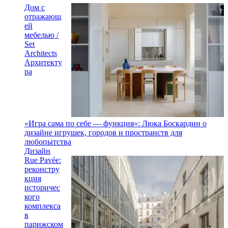
Дом с
отражающ
ей
мебелью /
Set
Architects
Архитекту
ра
«Игра сама по себе — функция»: Люка Боскардин о
дизайне игрушек, городов и пространств для
любопытства
Дизайн
Rue Pavée:
реконстру
кция
историчес
кого
комплекса
в
парижском