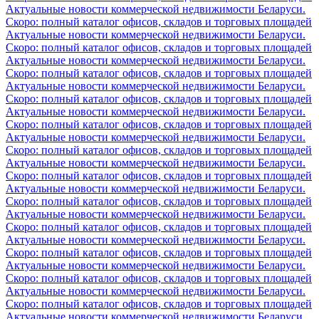
Актуальные новости коммерческой недвижимости Беларуси.
Скоро: полный каталог офисов, складов и торговых площадей
Актуальные новости коммерческой недвижимости Беларуси.
Скоро: полный каталог офисов, складов и торговых площадей
Актуальные новости коммерческой недвижимости Беларуси.
Скоро: полный каталог офисов, складов и торговых площадей
Актуальные новости коммерческой недвижимости Беларуси.
Скоро: полный каталог офисов, складов и торговых площадей
Актуальные новости коммерческой недвижимости Беларуси.
Скоро: полный каталог офисов, складов и торговых площадей
Актуальные новости коммерческой недвижимости Беларуси.
Скоро: полный каталог офисов, складов и торговых площадей
Актуальные новости коммерческой недвижимости Беларуси.
Скоро: полный каталог офисов, складов и торговых площадей
Актуальные новости коммерческой недвижимости Беларуси.
Скоро: полный каталог офисов, складов и торговых площадей
Актуальные новости коммерческой недвижимости Беларуси.
Скоро: полный каталог офисов, складов и торговых площадей
Актуальные новости коммерческой недвижимости Беларуси.
Скоро: полный каталог офисов, складов и торговых площадей
Актуальные новости коммерческой недвижимости Беларуси.
Скоро: полный каталог офисов, складов и торговых площадей
Актуальные новости коммерческой недвижимости Беларуси.
Скоро: полный каталог офисов, складов и торговых площадей
Актуальные новости коммерческой недвижимости Беларуси.