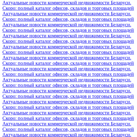
Актуальные новости коммерческой недвижимости Беларуси.
Скоро: полный каталог офисов, складов и торговых площадей
Актуальные новости коммерческой недвижимости Беларуси.
Скоро: полный каталог офисов, складов и торговых площадей
Актуальные новости коммерческой недвижимости Беларуси.
Скоро: полный каталог офисов, складов и торговых площадей
Актуальные новости коммерческой недвижимости Беларуси.
Скоро: полный каталог офисов, складов и торговых площадей
Актуальные новости коммерческой недвижимости Беларуси.
Скоро: полный каталог офисов, складов и торговых площадей
Актуальные новости коммерческой недвижимости Беларуси.
Скоро: полный каталог офисов, складов и торговых площадей
Актуальные новости коммерческой недвижимости Беларуси.
Скоро: полный каталог офисов, складов и торговых площадей
Актуальные новости коммерческой недвижимости Беларуси.
Скоро: полный каталог офисов, складов и торговых площадей
Актуальные новости коммерческой недвижимости Беларуси.
Скоро: полный каталог офисов, складов и торговых площадей
Актуальные новости коммерческой недвижимости Беларуси.
Скоро: полный каталог офисов, складов и торговых площадей
Актуальные новости коммерческой недвижимости Беларуси.
Скоро: полный каталог офисов, складов и торговых площадей
Актуальные новости коммерческой недвижимости Беларуси.
Скоро: полный каталог офисов, складов и торговых площадей
Актуальные новости коммерческой недвижимости Беларуси.