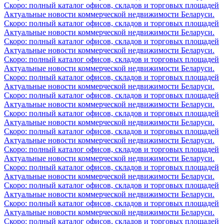
Скоро: полный каталог офисов, складов и торговых площадей
Актуальные новости коммерческой недвижимости Беларуси.
Скоро: полный каталог офисов, складов и торговых площадей
Актуальные новости коммерческой недвижимости Беларуси.
Скоро: полный каталог офисов, складов и торговых площадей
Актуальные новости коммерческой недвижимости Беларуси.
Скоро: полный каталог офисов, складов и торговых площадей
Актуальные новости коммерческой недвижимости Беларуси.
Скоро: полный каталог офисов, складов и торговых площадей
Актуальные новости коммерческой недвижимости Беларуси.
Скоро: полный каталог офисов, складов и торговых площадей
Актуальные новости коммерческой недвижимости Беларуси.
Скоро: полный каталог офисов, складов и торговых площадей
Актуальные новости коммерческой недвижимости Беларуси.
Скоро: полный каталог офисов, складов и торговых площадей
Актуальные новости коммерческой недвижимости Беларуси.
Скоро: полный каталог офисов, складов и торговых площадей
Актуальные новости коммерческой недвижимости Беларуси.
Скоро: полный каталог офисов, складов и торговых площадей
Актуальные новости коммерческой недвижимости Беларуси.
Скоро: полный каталог офисов, складов и торговых площадей
Актуальные новости коммерческой недвижимости Беларуси.
Скоро: полный каталог офисов, складов и торговых площадей
Актуальные новости коммерческой недвижимости Беларуси.
Скоро: полный каталог офисов, складов и торговых площадей