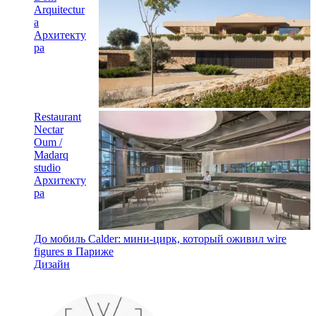
Arquitectur
a
Архитекту
ра
Restaurant
Nectar
Oum /
Madarq
studio
Архитекту
ра
До мобиль Calder: мини-цирк, который оживил wire
figures в Париже
Дизайн