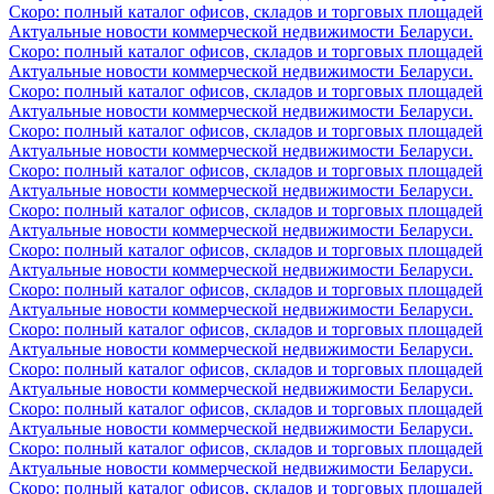
Скоро: полный каталог офисов, складов и торговых площадей
Актуальные новости коммерческой недвижимости Беларуси.
Скоро: полный каталог офисов, складов и торговых площадей
Актуальные новости коммерческой недвижимости Беларуси.
Скоро: полный каталог офисов, складов и торговых площадей
Актуальные новости коммерческой недвижимости Беларуси.
Скоро: полный каталог офисов, складов и торговых площадей
Актуальные новости коммерческой недвижимости Беларуси.
Скоро: полный каталог офисов, складов и торговых площадей
Актуальные новости коммерческой недвижимости Беларуси.
Скоро: полный каталог офисов, складов и торговых площадей
Актуальные новости коммерческой недвижимости Беларуси.
Скоро: полный каталог офисов, складов и торговых площадей
Актуальные новости коммерческой недвижимости Беларуси.
Скоро: полный каталог офисов, складов и торговых площадей
Актуальные новости коммерческой недвижимости Беларуси.
Скоро: полный каталог офисов, складов и торговых площадей
Актуальные новости коммерческой недвижимости Беларуси.
Скоро: полный каталог офисов, складов и торговых площадей
Актуальные новости коммерческой недвижимости Беларуси.
Скоро: полный каталог офисов, складов и торговых площадей
Актуальные новости коммерческой недвижимости Беларуси.
Скоро: полный каталог офисов, складов и торговых площадей
Актуальные новости коммерческой недвижимости Беларуси.
Скоро: полный каталог офисов, складов и торговых площадей