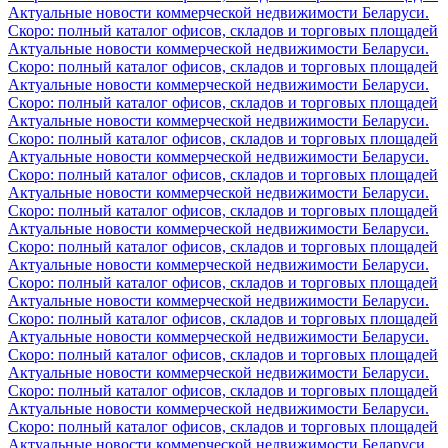
Актуальные новости коммерческой недвижимости Беларуси.
Скоро: полный каталог офисов, складов и торговых площадей
Актуальные новости коммерческой недвижимости Беларуси.
Скоро: полный каталог офисов, складов и торговых площадей
Актуальные новости коммерческой недвижимости Беларуси.
Скоро: полный каталог офисов, складов и торговых площадей
Актуальные новости коммерческой недвижимости Беларуси.
Скоро: полный каталог офисов, складов и торговых площадей
Актуальные новости коммерческой недвижимости Беларуси.
Скоро: полный каталог офисов, складов и торговых площадей
Актуальные новости коммерческой недвижимости Беларуси.
Скоро: полный каталог офисов, складов и торговых площадей
Актуальные новости коммерческой недвижимости Беларуси.
Скоро: полный каталог офисов, складов и торговых площадей
Актуальные новости коммерческой недвижимости Беларуси.
Скоро: полный каталог офисов, складов и торговых площадей
Актуальные новости коммерческой недвижимости Беларуси.
Скоро: полный каталог офисов, складов и торговых площадей
Актуальные новости коммерческой недвижимости Беларуси.
Скоро: полный каталог офисов, складов и торговых площадей
Актуальные новости коммерческой недвижимости Беларуси.
Скоро: полный каталог офисов, складов и торговых площадей
Актуальные новости коммерческой недвижимости Беларуси.
Скоро: полный каталог офисов, складов и торговых площадей
Актуальные новости коммерческой недвижимости Беларуси.