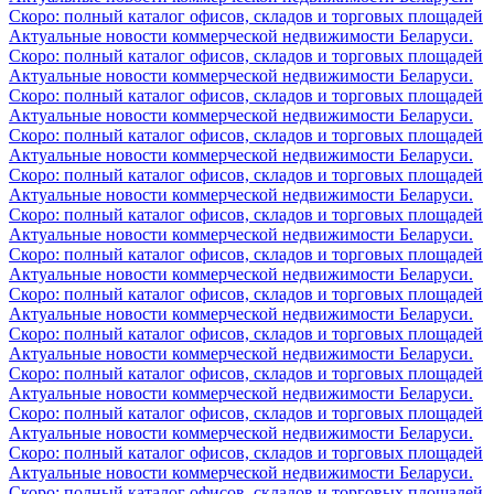
Скоро: полный каталог офисов, складов и торговых площадей
Актуальные новости коммерческой недвижимости Беларуси.
Скоро: полный каталог офисов, складов и торговых площадей
Актуальные новости коммерческой недвижимости Беларуси.
Скоро: полный каталог офисов, складов и торговых площадей
Актуальные новости коммерческой недвижимости Беларуси.
Скоро: полный каталог офисов, складов и торговых площадей
Актуальные новости коммерческой недвижимости Беларуси.
Скоро: полный каталог офисов, складов и торговых площадей
Актуальные новости коммерческой недвижимости Беларуси.
Скоро: полный каталог офисов, складов и торговых площадей
Актуальные новости коммерческой недвижимости Беларуси.
Скоро: полный каталог офисов, складов и торговых площадей
Актуальные новости коммерческой недвижимости Беларуси.
Скоро: полный каталог офисов, складов и торговых площадей
Актуальные новости коммерческой недвижимости Беларуси.
Скоро: полный каталог офисов, складов и торговых площадей
Актуальные новости коммерческой недвижимости Беларуси.
Скоро: полный каталог офисов, складов и торговых площадей
Актуальные новости коммерческой недвижимости Беларуси.
Скоро: полный каталог офисов, складов и торговых площадей
Актуальные новости коммерческой недвижимости Беларуси.
Скоро: полный каталог офисов, складов и торговых площадей
Актуальные новости коммерческой недвижимости Беларуси.
Скоро: полный каталог офисов, складов и торговых площадей