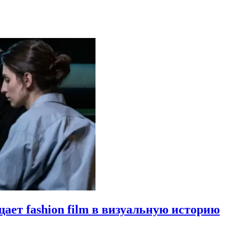
щает fashion film в визуальную историю